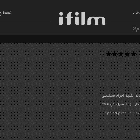
دات
ثقافة 
م2
ران . من نشاطاته الفنية اخراج مسلسلي
ار" و التمثیل في افلام
مل مساعد مخرج و منتج في