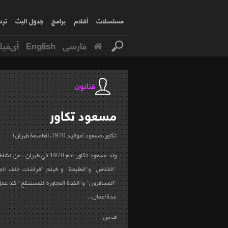
مسلسلات
أفلام
برامج
جدول البث
ترد
فارسی
English
آی‌فیل
فنانون
مسعود
تكاور
تكاور، مسعود (مواليد 1970، العاصمة طهران)
ولد مسعود تكاور عام 1970 في طه
"الخلاص" و"الطليعة" و فيلم "فراشات خلف الجد
"المسافرون" و"الفتاة المجاورة للمستنقع" كما ع
عدة اعمال
...
ف.س