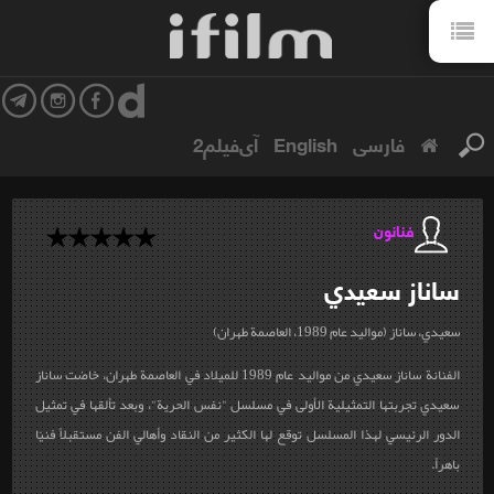
فارسی
English
آی‌فیلم2
فنانون
ساناز
سعيدي
سعيدي، ساناز (مواليد عام 1989، العاصمة طهران)
الفنانة ساناز سعيدي من مواليد عام 1989 للميلاد في العاصمة طهران، خاضت ساناز
سعيدي تجربتها التمثيلية الأولى في مسلسل "نفس الحرية"، وبعد تألقها في تمثيل
الدور الرئيسي لهذا المسلسل توقع لها الكثير من النقاد وأهالي الفن مستقبلاً فنيّا
باهراً.