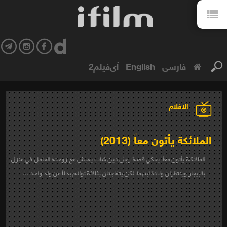
فارسی
English
آی‌فیلم2
الافلام
الملائكة يأتون معاً (2013)
الملائكة يأتون معاً، يحكي قصة رجل دين شاب يعيش مع زوجته الحامل في منزل
بالإيجار وينتظران ولادة ابنهما، لكن يتفاجئان بثلاثة توائم بدلاً من ولد واحد ...