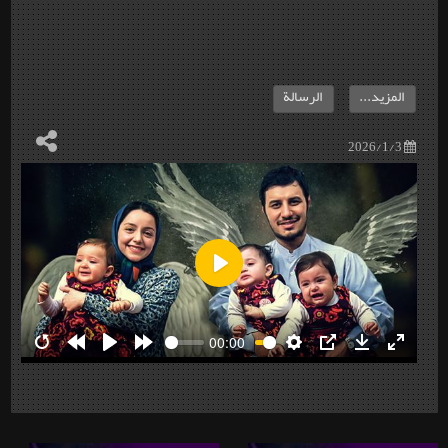
المزيد...
الرسالة
2026/1/3
Play
00:00
Restart
Rewind
Play
Forward
Settings
PIP
Download
Enter
10s
10s
fullscre