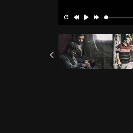
Restart
Rewind
Play
Forward
10s
10s