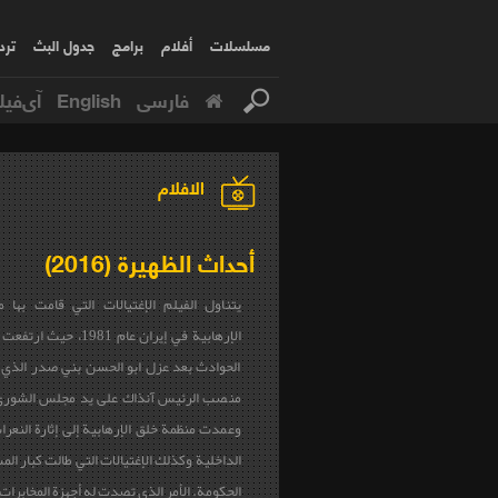
مسلسلات
أفلام
برامج
جدول البث
ترد
فارسی
English
آی‌فیل
الافلام
أحداث الظهيرة (2016)
يتناول الفيلم الإغتيالات التي قامت بها 
الإرهابية في إيران عام 1981،
الحوادث بعد عزل ابو الحسن بني صدر الذي
منصب الرئيس آنذاك على يد مجلس الشورى 
وعمدت منظمة خلق الإرهابية إلى إثارة النعر
الداخلية وكذلك الإغتيالات التي طالت كبار ال
الحكومة. الأمر الذي تصدت له أجهزة المخابرات