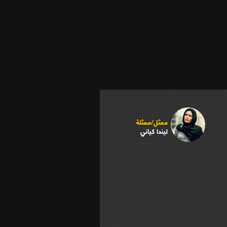
ممثل/ممثلة
ليندا كياني