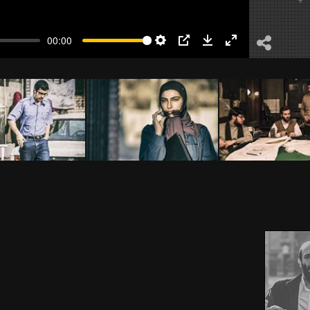
00:00
Settings
PIP
Download
Enter
fullscreen