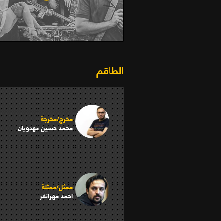
أحداث الظهيرة (2016)
الطاقم
مخرج/مخرجة
محمد حسين مهدويان
ممثل/ممثلة
احمد مهرانفر