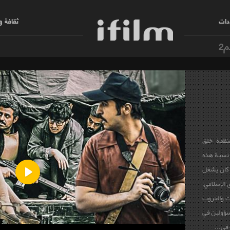
دات
ثقافة 
م2
منظمة خلق
 حيث ارتفعت نسبة هذه
 كان يشغل
الإسلامي،
Play
ات والحروب
مسؤولين في
 في...