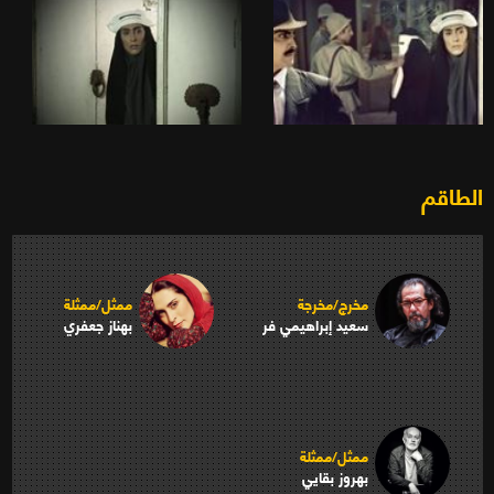
الطاقم
مخرج/مخرجة
ممثل/ممثلة
سعيد إبراهيمي فر
بهناز جعفري
ممثل/ممثلة
بهروز بقايي