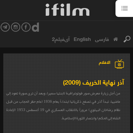
فارسی
English
آی‌فیلم2
الافلام
آذر نهایة الخریف (2009)
من أجل زيارة معرض صور فوتوغرافية لابنتها سميرا، وبعد أن ترى صورة تعود إلى
ماضيها، تبدأ آذر في تصفح ​​ذكرياتها ابتداءاً بعام 1936 (عام حظر الحجاب من قبل
نظام رضاخان البهلوي) مروراً بالانقلاب العسكري في 19 أغسطس 1953 (لإعادة
الشاه إلى الحكم) وانتصار الثورة الإسلامية.