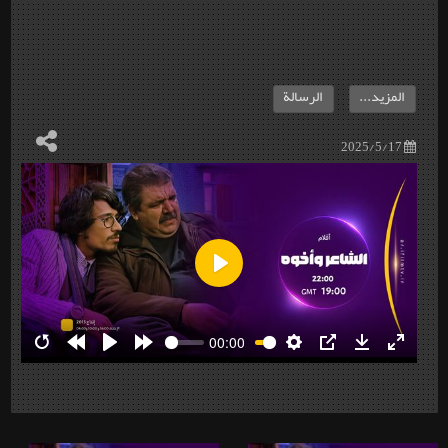
المزيد...
الرسالة
2025/5/17
Play
00:00
Restart
Rewind
Play
Forward
Settings
PIP
Download
Enter
10s
10s
fullscre