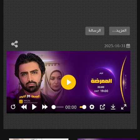
المزيد...
الرسالة
2025/10/31
Play
00:00
Restart
Rewind
Play
Forward
Settings
PIP
Download
Enter
10s
10s
fullscre