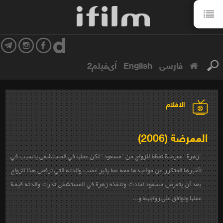
فارسی
English
آی‌فیلم2
الافلام
الممرضة (2006)
"زهرة" ممرضة تخطّط للزواج من "مسعود" لكن عملها في المستشفى يتسبب في
تأخيرها المتكرر عن مواعيدها معه مما يثير غضب والدته التي ترفض هذا الزواج
بعد أن يتعرض مسعود لحادث وتنقذه زهرة في المستشفى تدرك والدته قيمة
عملها وتوافق على زواجهما و...