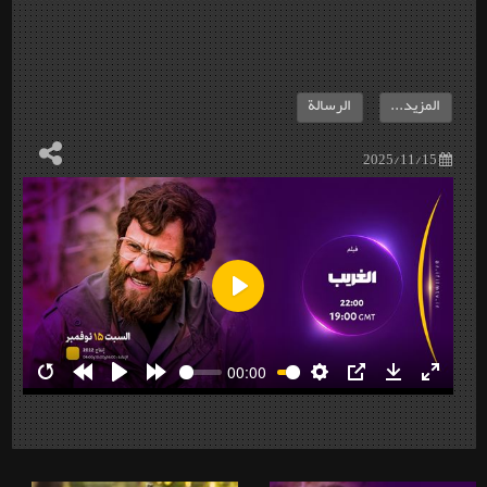
المزيد...
الرسالة
2025/11/15
Play
00:00
Restart
Rewind
Play
Forward
Settings
PIP
Download
Enter
10s
10s
fullscre