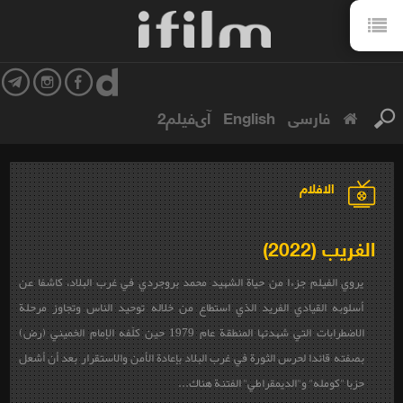
فارسی
English
آی‌فیلم2
الافلام
الغريب (2022)
يروي الفيلم جزءا من حياة الشهيد محمد بروجردي في غرب البلاد، كاشفا عن
أسلوبه القيادي الفريد الذي استطاع من خلاله توحيد الناس وتجاوز مرحلة
الاضطرابات التي شهدتها المنطقة عام 1979 حين كلّفه الإمام الخميني (رض)
بصفته قائدا لحرس الثورة في غرب البلاد بإعادة الأمن والاستقرار بعد أن أشعل
حزبا "كومله" و"الديمقراطي" الفتنة هناك...