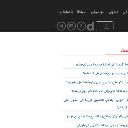
وفن
فنانون
موسیقی
سياحة
إتصلوا بنا
حدث
ة "كيميا" في إطلالة جديدة على آي فيلم
ا يريد جمهور آي فيلم على الشاشة؟
د: "كرامتي" و"ياري" يرويان مأساة "مزار شريف"
مام ثلاثة نجوم إلى أحدث أفلام "بهاره رهنما"
 "طوبى" يلتقي الجمهور قريبا في "شير علي
ان خان"
مال والبنون" يفتتح رحلته مع مشاهدي آي فيلم
ازيبام" يدخل مرحلة التصوير في طهران