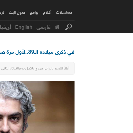
مسلسلات
أفلام
برامج
جدول البث
ترد
فارسی
English
آی‌فیل
في ذكرى ميلاده الـ39..لأول مرة صور جميلة لطفولة النجم مهدي باكدل
أطفأ النجم الايراني مهدي باكدل يوم الثلاثاء الثاني