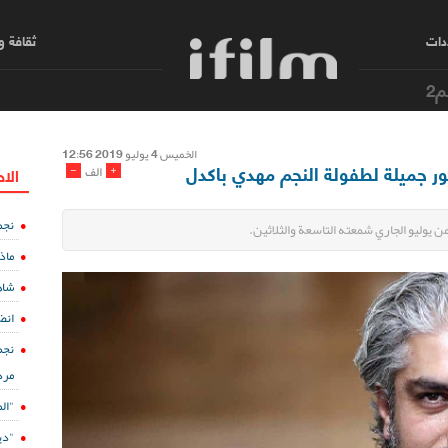
دات
ثقافة 
م2
الخمیس 4 یولیو 2019 12:56
-
+
الف
الا
نجم
 من يوليو الجاري شمعته التاسعة والثلاثين.
ماذ
شاه
انض
نجم
مرد
"ال
"دي