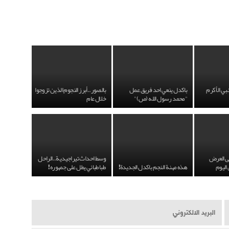
بي الأكرم
باكدل ينعي احد فريق عمل
بالصور..أبرز النجوم الذين تزوجوا
"محمد رسول الله (ص)"
خلال عام
لى العرض
وسط احداث تيراجيدية..الراحل
 اليوم
هذه مهنة النجم باكدل الجديدة!
طباطبائي يطل على جمهوره!