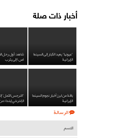
أخبار ذات صلة
"عيونها" يعيد الكبار إلى السينما
شاهد: أول رحل الن
الإيرانية
(ص) إلى يثرب
باقة من ابرز أخبار نجوم السينما
"النرجس الثمل" إ
الإيرانية
الإنترنتي إبتداءً من
الرسالة