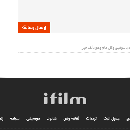
إرسال رسالة
 بالتوفيق وكل عام وهو بألف خير
مج
جدول البث
ترددات
ثقافة وفن
فنانون
موسیقی
سياحة
إتص