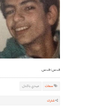
ف.س/ف.س
سمات
مهدي باكدل
شارك