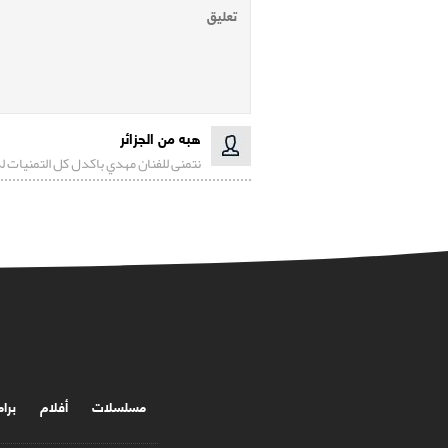
هبه من الجزائر
نتمنى للفنان مهدي باكدل كل التمنيات له
مسلسلات
أفلام
برا