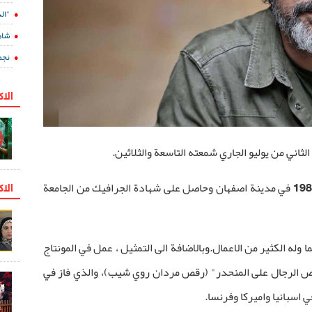
"الدفينة 5" ع
شاه
نجم
الا
 الثاني من يوليو الجاري شمعته التاسعة والثلاثين.
الاك
يذكر ان النجم مهدي باكدل مواليد سنة 1980 في مدينة اصفهان وحاصل على شهادة الجرافيك من الجامعة
وله الكثير من الاعمال.وبالاضافة الى التمثيل ، عمل في المونتاج
قص الرجال على المنحدر" (رقص مردان روي شيب)، والذي فاز في
اسبانيا واميركا وفرنسا.