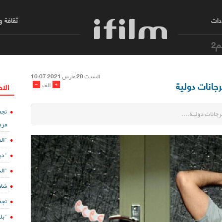
دات
ثقافة 
م2
السّبت 20 مارس 2021 10:07
جانات دولية
-
+
الف
الا
نجم
جانات دولية....
مرد
"ال
"دي
"الدفينة 5" ع
شاه
نجم
"بل