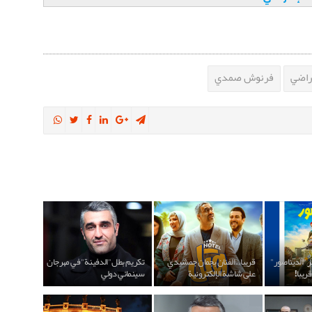
تراضي
فرنوش صمدي
 "الديناصور"
قريبا.. الفنان بجمان جمشيدي
تكريم بطل "الدفينة" في مهرجان
ريبا!
على شاشة الإلكترونية
سينمائي دولي