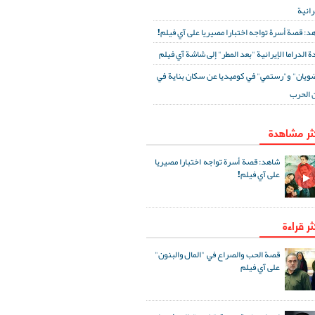
رانية
د: قصة أسرة تواجه اختبارا مصيريا على آي فيلم!
ة الدراما الإيرانية "بعد المطر" إلى شاشة آي فيلم
ويان" و"رستمي" في كوميديا عن سكان بناية في
 الحرب
كثر مشاهدة
شاهد: قصة أسرة تواجه اختبارا مصيريا
على آي فيلم!
ثر قراءة
قصة الحب والصراع في "المال والبنون"
على آي فيلم