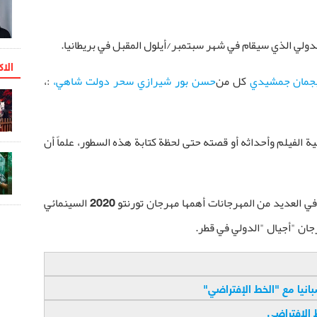
ولي الذي سيقام في شهر سبتمبر/أيلول المقبل في بريطانيا.
الاک
جمان جمشيدي
كل من
حسن بور شيرازي
سحر دولت شاهي،
:
،
ة الفيلم وأحداثه أو قصته حتى لحظة كتابة هذه السطور، علماً أن
يذكر ان "الخط الافتراضي" سبق ان شارك في العديد من المهرجانات أهمها مهرجان تورنتو 2020 السينمائي
رجان "أجيال
"
الدولي في قطر.
يا مع "الخط الإفتراضي
"
 الإفتراضي