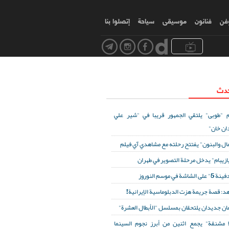
وفن
فنانون
موسیقی
سياحة
إتصلوا بنا
حدث
 "طوبى" يلتقي الجمهور قريبا في "شير علي
ان خان"
مال والبنون" يفتتح رحلته مع مشاهدي آي فيلم
ازيبام" يدخل مرحلة التصوير في طهران
لى الشاشة في موسم النوروز
د: قصة جريمة هزت الدبلوماسية الإيرانية!
ان جديدان يلتحقان بمسلسل "الأبطال العشرة"
ا مشنقة" يجمع اثنين من أبرز نجوم السينما