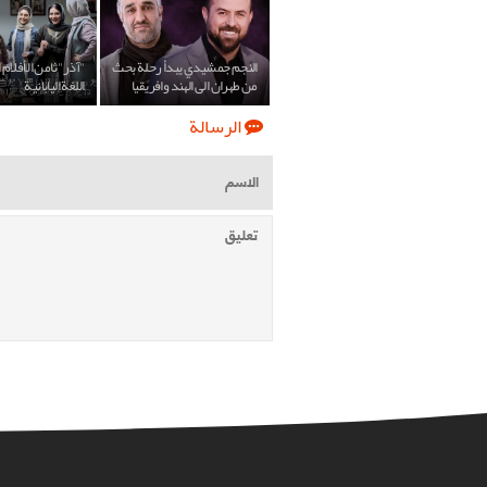
النجم جمشيدي يبدأ رحلة بحث
"آذر" ثامن الأفلام ا
من طهران الى الهند وافريقيا
اللغة اليابانية
الرسالة