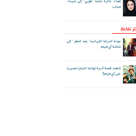
إهداء جائزة نجمة "طوبي" إلى شهداء
ميناب
ثر تفاعلا
عودة الدراما الإيرانية "بعد المطر" إلى
شاشة آي فيلم
شاهد: قصة أسرة تواجه اختبارا مصيريا
على آي فيلم!