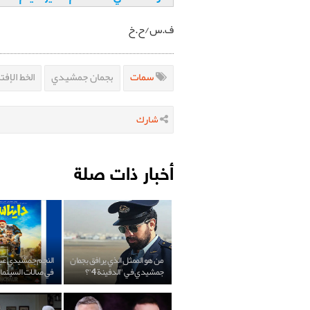
ف.س/ح.خ
سمات
بجمان جمشيدي
الخط الإف
شارك
أخبار ذات صلة
من هو الممثل الذي يرافق بجمان
النجم جمشيدي عبر
جمشيدي في "الدفينة 4"؟
في صالات السينما ق