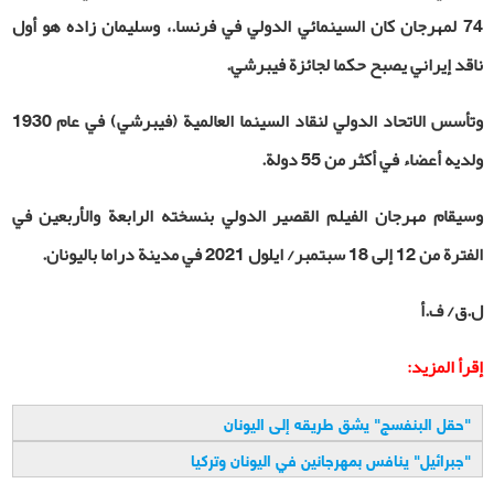
74 لمهرجان كان السينمائي الدولي في فرنسا.، وسليمان زاده هو أول
ناقد إيراني يصبح حكما لجائزة فيبرشي
.
وتأسس الاتحاد الدولي لنقاد السينما العالمية (فيبرشي) في عام 1930
ولديه أعضاء في أكثر من 55 دولة
.
وسیقام مهرجان الفيلم القصير الدولي بنسخته الرابعة والأربعین في
الفترة من 12 إلى 18 سبتمبر/ ايلول 2021 في مدینة دراما بالیونان
.
ل.ق/ ف.أ
إقرأ المزيد:
"
حقل البنفسج" يشق طريقه إلى اليونان
"
جبرائيل" ينافس بمهرجانين في اليونان وتركيا