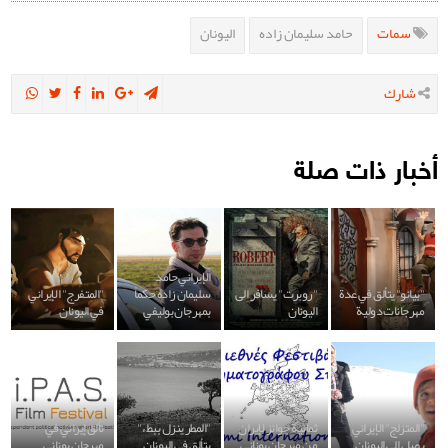
سمات
حامد سليمان زاده
اليونان
شارك
أخبار ذات صلة
الإيراني حامد
"بيانو" يتألق في عدة
"روبرت" يسافر الى
سليمان زاده حكماً
"المتفرج" الإيراني
مهرجانات دولية
اليونان
بمهرجان بوليفي
في اليونان
"المتزلج" الإيراني
ثمانية جوائز لإيران
"المطر ينزل ببطء"
تألق إيراني في
يصل إلى اليونان
من مهرجان يوناني
يتألق في اليونان
مهرجان يوناني