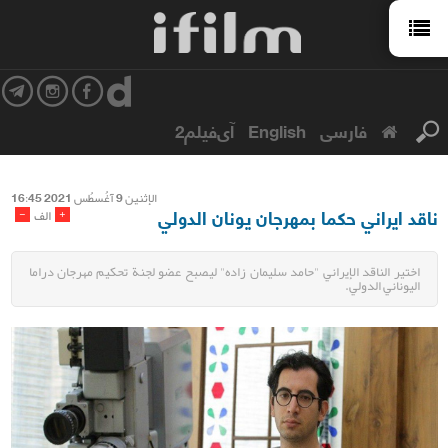
فارسی
English
آی‌فیلم2
الإثنین 9 آغُسطُس 2021 16:45
ناقد ايراني حكما بمهرجان یونان الدولي
-
+
الف
اختير الناقد الإيراني "حامد سليمان زاده" ليصبح عضو لجنة تحكيم مهرجان دراما
الیوناني الدولي.