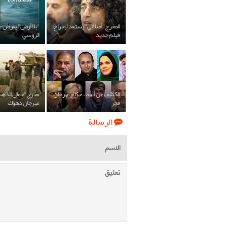
المخرج "أصلاني" يستعد لإخراج
"بلا أرض" يعرض عل
فيلم جديد
الروسي
الكشف عن أسماء حكام مهرجان
مخرج "حمال الذهب"
فجر
مهرجان دهوك
الرسالة