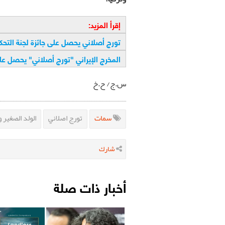
إقرأ المزيد:
تورج أصلاني يحصل على جائزة لجنة التح
المخرج الإيراني "تورج أصلاني" يحصل ع
س.ج/ ح.خ
سمات
تورج اصلاني
الولد الصغير و
شارك
أخبار ذات صلة