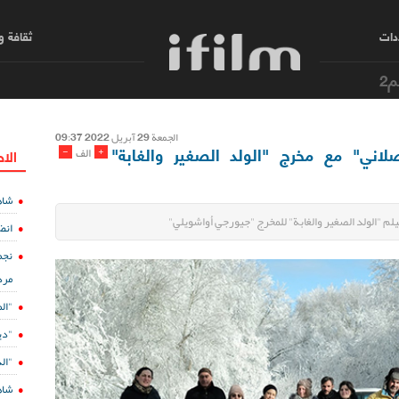
دات
ثقافة 
م2
الجمعة 29 آبریل 2022 09:37
صلاني" مع مخرج "الولد الصغير والغابة"
-
+
الف
الا
شاه
يلم "الولد الصغير والغابة" للمخرج "جيورجي أواشويلي"
انض
نجم
مرد
"ال
"دي
"الدفينة 5" ع
شاه