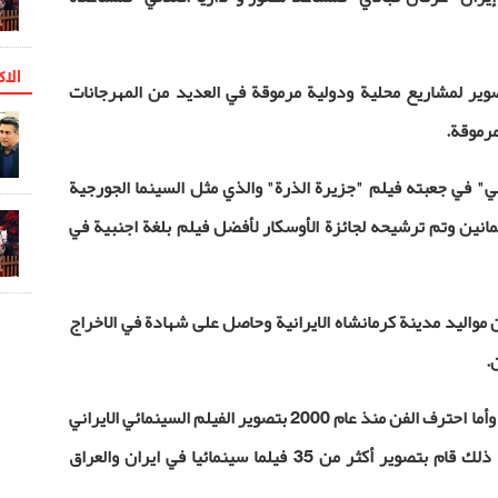
الاک
صوير لمشاريع محلية ودولية مرموقة في العديد من المهرجانات
مرموقة.
" في جعبته فيلم "جزيرة الذرة" والذي مثل السينما الجورجية
مانين وتم ترشيحه لجائزة الأوسكار لأفضل فيلم بلغة اجنبية في
 مواليد مدينة كرمانشاه الايرانية وحاصل على شهادة في الاخراج
.
بدأ اصلاني مشواره الفني منذ نعومة اظفاره وأما احترف الفن منذ عام 2000 بتصوير الفيلم السينمائي الايراني
"الحلم الابيض" للمخرج حميد جبلي وبعد ذلك قام بتصوير أكثر من 35 فيلما سينمائيا في ايران والعراق