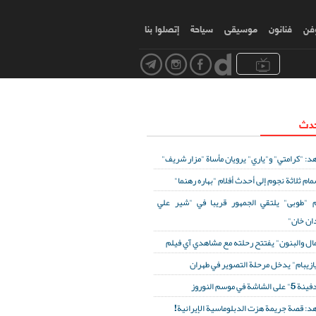
وفن
فنانون
موسیقی
سياحة
إتصلوا بنا
حدث
د: "كرامتي" و"ياري" يرويان مأساة "مزار شريف"
مام ثلاثة نجوم إلى أحدث أفلام "بهاره رهنما"
 "طوبى" يلتقي الجمهور قريبا في "شير علي
ان خان"
مال والبنون" يفتتح رحلته مع مشاهدي آي فيلم
ازيبام" يدخل مرحلة التصوير في طهران
لى الشاشة في موسم النوروز
د: قصة جريمة هزت الدبلوماسية الإيرانية!