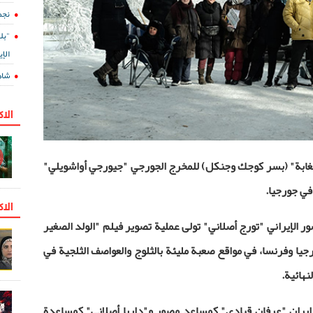
نجم
"بل
الإي
شاه
الا
الغابة" (بسر كوجك وجنكل) للمخرج الجورجي "جيورجي أواشويلي"
في جورجيا.
الاك
ور الإيراني "تورج أصلاني" تولى عملية تصوير فيلم "الولد الصغير
جيا وفرنسا، في مواقع صعبة مليئة بالثلوج والعواصف الثلجية في
نهائية.
إيران "عرفان قبادي" كمساعد مصور و"داريا أصلاني" كمساعدة