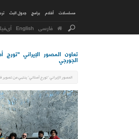
مسلسلات
أفلام
برامج
جدول البث
ترد
فارسی
English
آی‌فیل
تعاون المصور الإيراني "تورج أ
الجورجي
المصور الإيراني "تورج أصلاني" ينتهي من تصوير ف