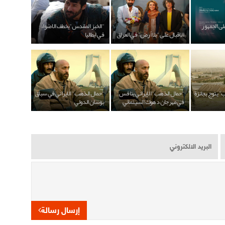
ى الجمهور
"الخبز المقدس"يخطف الاضواء
الاقبال على "بلا أرض" في العراق
في ايطاليا
 يتوج بجائزة
"حمال الذهب" الإيراني ينافس
"حمال الذهب" الايراني في سباق
في مهرجان دهوك السينمائي
بوسان الدولي
إرسال رسالة