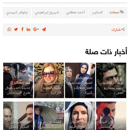
سمات
السايبر
أحمد معظمي
شهروز إبراهيمي
نيلوفر شهيدي
شارك
أخبار ذات صلة
نجمة "حكم
نجم "حكم الصواب"
الصواب" تعد جمهور
ممثلة أوكرانية
صور وتفاصيل
يشيد بسيناريو
العمل بمفاجآت
تشيد بالسينما
جديدة لأحدث أعمال
العمل
كبيرة
الإيرانية
مخرج "البيت الآمن"
شاهد أبطال "البيت
رأي بطلة "ملكاوان"
الكشف عن سرّ
تعرفوا على بطل
الآمن" في مسلسل
حول إنتاج آي فيلم
تسمية مسلسل
"السايبر" وممثل