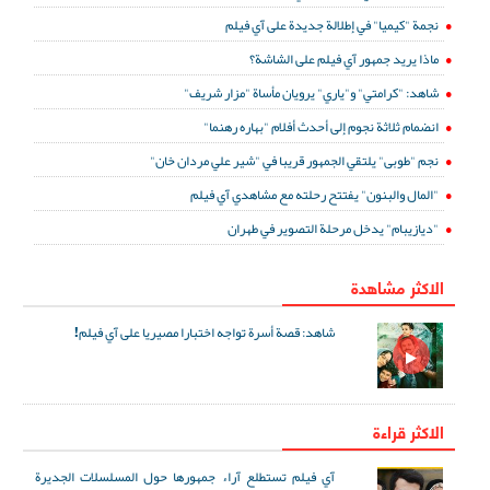
نجمة "كيميا" في إطلالة جديدة على آي فيلم
ماذا يريد جمهور آي فيلم على الشاشة؟
شاهد: "كرامتي" و"ياري" يرويان مأساة "مزار شريف"
انضمام ثلاثة نجوم إلى أحدث أفلام "بهاره رهنما"
نجم "طوبى" يلتقي الجمهور قريبا في "شير علي مردان خان"
"المال والبنون" يفتتح رحلته مع مشاهدي آي فيلم
"ديازيبام" يدخل مرحلة التصوير في طهران
الاكثر مشاهدة
شاهد: قصة أسرة تواجه اختبارا مصيريا على آي فيلم!
الاكثر قراءة
آي فيلم تستطلع آراء جمهورها حول المسلسلات الجديرة