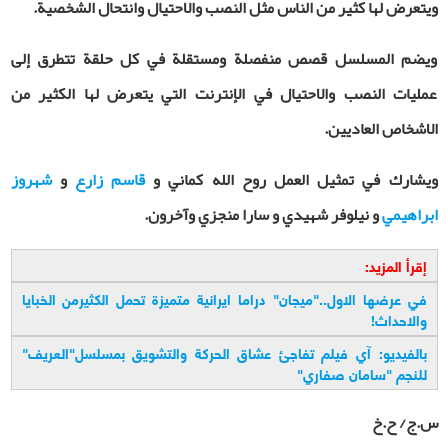
ويتعرض لها كثير من الناس مثل النصب والاحتيال وانتحال الشخصية.
ويضم المسلسل قصص منفصلة ومستقلة في كل حلقة تتطرق إلى
عمليات النصب والاحتيال في الإنترنت التي يتعرض لها الكثير من
الاشخاص العاديين.
ويشارك في تمثيل العمل روح الله كماني
و
قاسم زارع
و
شهروز
ابراهيمي
و
نيلوفر شهيدي و سارا منجزي وآخرون.
إقرأ المزيد:
في عرضها الاول.."ميجان" دراما ايرانية متميزة تحمل الكثيرمن الخبايا
والاحداث
!
بالفيديو: آي فيلم تفاجئ عشاق الحركة والتشويق بمسلسل"العريف"
للنجم "سامان صفاري
"
س.ج/ ح.خ