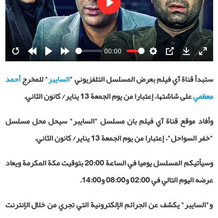
Play
00:00
Restart
Rewind
Play
Forward
Settings
PIP
Download
Ente
10s
10s
fulls
ستبدأ قناة آي فيلم بعرض المسلسل التلفزيوني "
السايبر
" للمخرج
أحمد
معظمي
على شاشتها، إعتبارا من يوم الجمعة 13 يناير/ كانون الثاني.
وأفاد موقع قناة آي فيلم بان مسلسل "السايبر" سيحل محل مسلسل
"خفر السواحل"، إعتبارا من يوم الجمعة 13 يناير/ كانون الثاني.
وسيأتيكم المسلسل يوميا في الساعة 20:00 بتوقيت مكة المكرمة ويعاد
عرضه اليوم التالي في 02:00 و08:00 و14:00.
و"السايبر" يكشف عن الجرائم الإلكترونية التي تجري من خلال الإنترنت