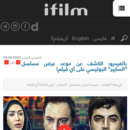
فارسی
English
آی‌فیلم2
الخمیس 5 ینایر 2023 10:26
بالفيديو: الكشف عن موعد عرض مسلسل
-
+
الف
"السايبر" البوليسي على آي فيلم!
في هذا الموعد.. سيبدأ عرض مسلسل "السايبر" على شاشة آي فيلم