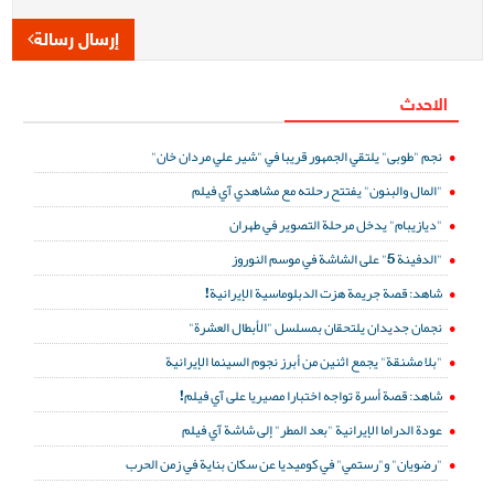
إرسال رسالة
الاحدث
نجم "طوبى" يلتقي الجمهور قريبا في "شير علي مردان خان"
"المال والبنون" يفتتح رحلته مع مشاهدي آي فيلم
"ديازيبام" يدخل مرحلة التصوير في طهران
"الدفينة 5" على الشاشة في موسم النوروز
شاهد: قصة جريمة هزت الدبلوماسية الإيرانية!
نجمان جديدان يلتحقان بمسلسل "الأبطال العشرة"
"بلا مشنقة" يجمع اثنين من أبرز نجوم السينما الإيرانية
شاهد: قصة أسرة تواجه اختبارا مصيريا على آي فيلم!
عودة الدراما الإيرانية "بعد المطر" إلى شاشة آي فيلم
"رضويان" و"رستمي" في كوميديا عن سكان بناية في زمن الحرب