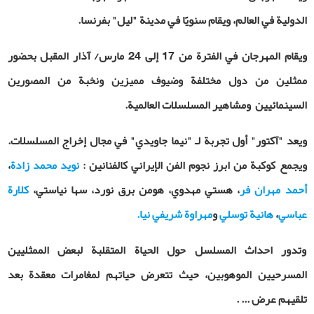
الدولية في العالم، ويقام سنويًا في مدينة "ليل" بفرنسا.
ويقام المهرجان في الفترة من 17 إلى 24 مارس/ آذار المقبل بحضور
ممثلين من دول مختلفة وضيوف مميزين ونخبة من المصورين
السينمائيين ومشاهير المسلسلات العالمية.
ويعد "آكتور" أول تجربة لـ "نيما جاويدي" في مجال إخراج المسلسلات.
ويجمع كوكبة من ابرز نجوم الفن الإيراني كالفنانين :
نويد محمد زادة
،
أحمد مهران فر
، هستي مهدوي، هومن برق نورد، سها نياستي،
كلارة
عباسي
،
هانية توسلي
و
مهراوة شريفي نيا.
وتدور احداث المسلسل حول الحياة المتقلبة لبعض الممثليين
المسرحيين الموهوبين، حيث تتعرض حياتهم لمغامرات معقدة بعد
تلقيهم عرض ... .