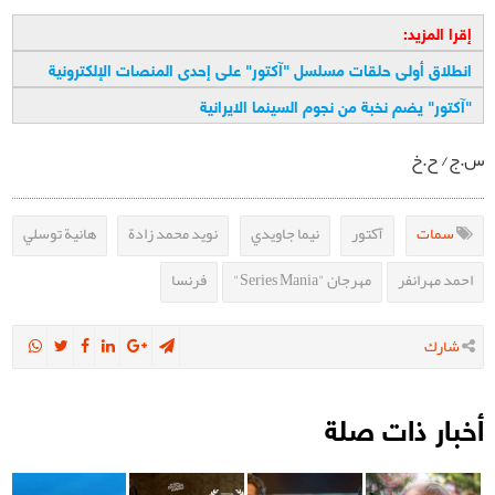
إقرا المزيد:
انطلاق أولى حلقات مسلسل "آكتور" على إحدى المنصات الإلكترونية
"
آكتور" يضم نخبة من نجوم السينما الايرانية
س.ج/ ح.خ
سمات
آكتور
نيما جاويدي
نويد محمد زادة
هانية توسلي
احمد مهرانفر
مهرجان "Series Mania"
فرنسا
شارك
أخبار ذات صلة