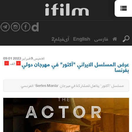
فارسی
English
آی‌فیلم2
الخمیس 9 فبرایر 2023 09:01
عرض المسلسل الايراني "آكتور" في مهرجان دولي
-
+
الف
بفرنسا
مسلسل "آكتور" يتاهل للمشاركة في مهرجان "Series Mania" الفرنسي