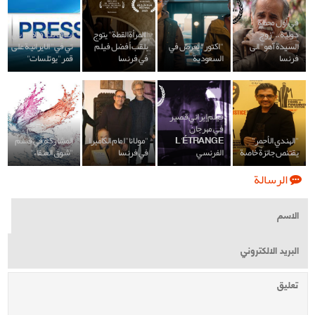
في أول محطة
دولية.."زوج
"المرأة القطة" يتوج
إيقاف بث قناة "برس
السیدة آهو" الى
"اكتور" يعرض في
بلقب أفضل فيلم
تي في" الايرانية على
فرنسا
السعودية
في فرنسا
قمر "يوتلسات"
فيلم إيراني قصير
في مهرجان
بالصور.. الأفلام
"الهندي الأحمر"
L’ÉTRANGE
"مولانا" امام الكاميرا
المشاركة في قسم
يقتنص جائزة خاصة
الفرنسي
في فرنسا
"شوق العنقاء"
الرسالة