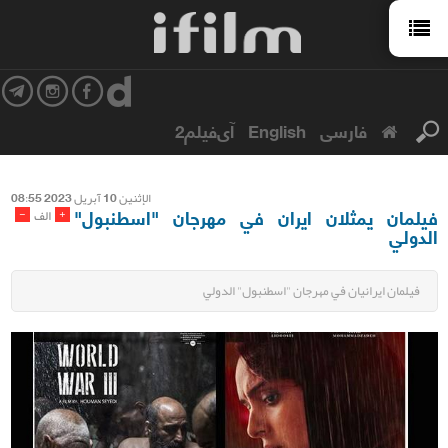
فارسی
English
آی‌فیلم2
الإثنین 10 آبریل 2023 08:55
فيلمان يمثلان ايران في مهرجان "اسطنبول"
-
+
الف
الدولي
فيلمان ايرانيان في مهرجان "اسطنبول" الدولي