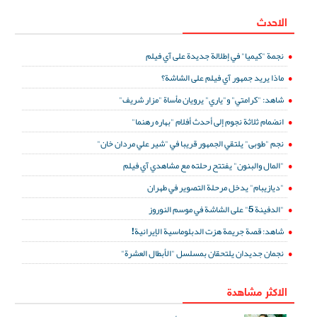
الاحدث
نجمة "كيميا" في إطلالة جديدة على آي فيلم
ماذا يريد جمهور آي فيلم على الشاشة؟
شاهد: "كرامتي" و"ياري" يرويان مأساة "مزار شريف"
انضمام ثلاثة نجوم إلى أحدث أفلام "بهاره رهنما"
نجم "طوبى" يلتقي الجمهور قريبا في "شير علي مردان خان"
"المال والبنون" يفتتح رحلته مع مشاهدي آي فيلم
"ديازيبام" يدخل مرحلة التصوير في طهران
"الدفينة 5" على الشاشة في موسم النوروز
شاهد: قصة جريمة هزت الدبلوماسية الإيرانية!
نجمان جديدان يلتحقان بمسلسل "الأبطال العشرة"
الاكثر مشاهدة