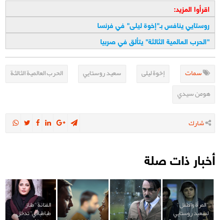
اقرأوا المزيد:
روستايي ينافس بـ"إخوة ليلى" في فرنسا
"
الحرب العالمية الثالثة" يتألق في صربيا
سمات
إخوة ليلى
سعيد روستايي
الحرب العالمية الثالثة
هومن سيدي
شارك
أخبار ذات صلة
"المرأة والطفل"
الفنانة "طناز
لسعيد روستايي
طباطبائي" تدخل