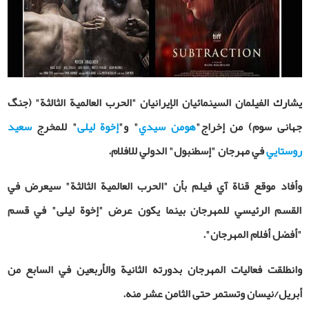
يشارك الفيلمان السينمائيان الإيرانيان
"
الحرب العالمية الثالثة" (جنگ
جهانی سوم) من إخراج
"
هومن سيدي
"
و
"
إخوة ليلى
"
للمخرج
سعيد
روستايي
في مهرجان "إسطنبول" الدولي للافلام.
وأفاد موقع قناة آي فيلم بأن "الحرب العالمية الثالثة" سيعرض في
القسم الرئيسي للمهرجان بينما يكون عرض "إخوة ليلى" في قسم
"أفضل أفلام المهرجان".
وانطلقت فعاليات المهرجان بدورته الثانية والأربعين في السابع من
أبريل/نيسان وتستمر حتى الثامن عشر منه.