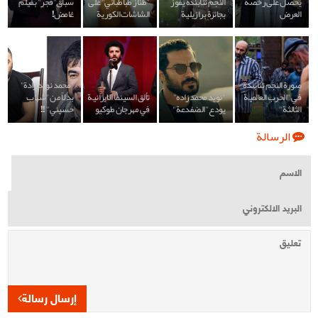
يحصل على رخصة
النجم تنابنده يفوز
"طناز طباطبائي" على
سباق"فجر" بفيلم
العرض
بجائزة برازيلية
الشاشات الكورية
غامض!
صورة النجم تنابندة
"محمد نويد زادة"
في "الحرب العالمية
"نويد محمدزاده"
تألق السينما الايرانية
بدلاً من "شهاب
الثالثة"
يودع "الضفدعة"
في مهرجان طوكيو
حسيني" !!
الرسالة
إرسال رسالة