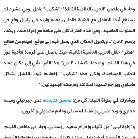
وجاء في ملخص "الحرب العالمية الثالثة": "شكيب" عامل يومي مشرد لم
يستطع أبدا التعامل مع قضية فقدان زوجته وابنه في زلزال وقع في
السنوات الماضية.. وفي هذه الفترة، كان على علاقة مع إمراة صماء وبكماء
بإسم "لادن".. ويتحول المكان الذي يعمل فيه إلى موقع لفيلم عن فظائع
"هتلر" خلال الحرب العالمية الثانية، حيث يحصل على فرصة لتأدية دور
في هذا الفيلم.. وعندما تكتشف "لادن" هذا الأمر، تأتي إلى مكان عمله
لتطلب المساعدة، ولكن خطة "شكيب" لإخفاءها تبوء بالفشل بشكل
مأساوي ويواجه تهديدا لمكانته وفرصته الجديدتين."
ويشارك في بطولة الفيلم كل من:
محسن تنابنده
، ندى جبرئيلي ومهسا
حجازي ونويد نصرتي ولطف الله سيفي وحاتم مشمولي و آخرون.
و"إخوة ليلى" من تأليف وإخراج سعيد روستايي، وجاء في ملخص الفيلم:
في سن الأربعين أمضت ليلى حياتها كلها في رعاية والديها وإخوتها الأربعة.