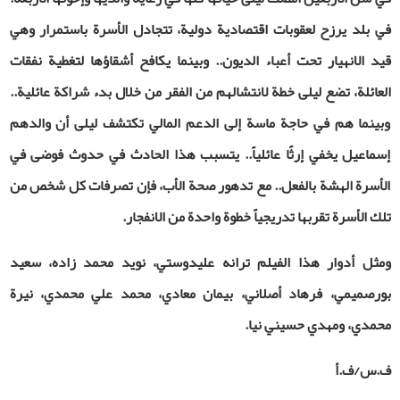
في بلد يرزح لعقوبات اقتصادية دولية، تتجادل الأسرة باستمرار وهي
قيد الانهيار تحت أعباء الديون.. وبينما يكافح أشقاؤها لتغطية نفقات
العائلة، تضع ليلى خطة لانتشالهم من الفقر من خلال بدء شراكة عائلية..
وبينما هم في حاجة ماسة إلى الدعم المالي تكتشف ليلى أن والدهم
إسماعيل يخفي إرثًا عائلياً.. يتسبب هذا الحادث في حدوث فوضى في
الأسرة الهشة بالفعل.. مع تدهور صحة الأب، فإن تصرفات كل شخص من
تلك الأسرة تقربها تدريجياً خطوة واحدة من الانفجار.
ومثل أدوار هذا الفيلم ترانه عليدوستي، نويد محمد زاده، سعيد
بورصميمي، فرهاد أصلاني، بيمان معادي، محمد علي محمدي، نيرة
محمدي، ومهدي حسيني نيا.
ف.س/ف.أ