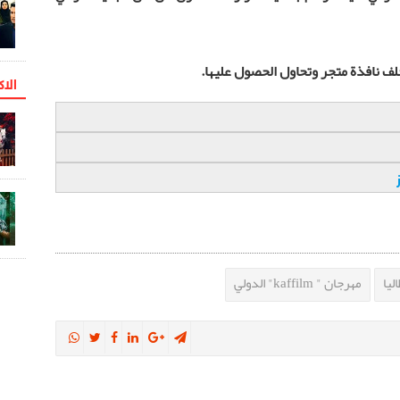
ف نافذة متجر وتحاول الحصول عليها.
الاک
اليا
مهرجان " kaffilm" الدولي