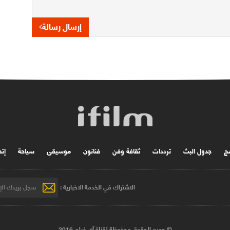
إرسال رسالة
مج
جدول البث
ترددات
ثقافة وفن
فنانون
موسیقی
سياحة
إتص
الاشتراك في الخدمة الاخبارية :
© جميع الحقوق محفوظة لقناة آي فيلم 2016