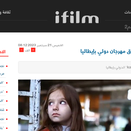
دات
ثقافة 
م2
الخمیس 21 سبتمبر 2023 08:12
 مهرجان دولي بإيطاليا
-
+
الف
الا
نجم
مرد
"ال
"دي
"الدفينة 5" ع
شاه
نجم
"بل