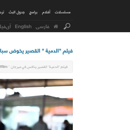
مسلسلات
أفلام
برامج
جدول البث
ترد
فارسی
English
آی‌فیل
فيلم "الدمية " القصير يخوض سباق
فيلم "الدمية" القصير ينافس في مهرجان " kaffilm" الدولي بإيطاليا