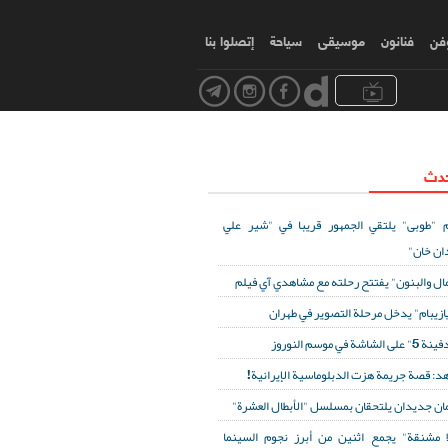
وفن
فنانون
موسیقی
سياحة
إتصلوا بنا
حدث
 "طوبى" يلتقي الجمهور قريبا في "شير علي
ان خان"
مال والبنون" يفتتح رحلته مع مشاهدي آي فيلم
ازيبام" يدخل مرحلة التصوير في طهران
لى الشاشة في موسم النوروز
د: قصة جريمة هزت الدبلوماسية الإيرانية!
ان جديدان يلتحقان بمسلسل "الأبطال العشرة"
ا مشنقة" يجمع اثنين من أبرز نجوم السينما