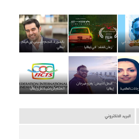
الأضواء في
بالصورة..النجم حسيني في فيلم
"زمان للفقد" في ايطاليا
ايطالي
"النمل الأبيض" يغزو مهرجان
جانات العالمية
إيطاليا
الأفلام الرياضية تغزو إيطاليا