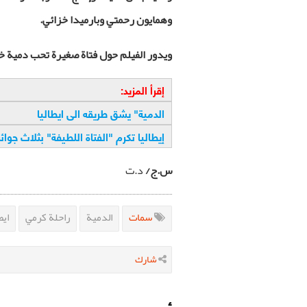
وهمايون رحمتي وبارميدا خزائي.
ويدور الفيلم حول فتاة صغيرة تحب دمية خل
إقرأ المزيد:
الدمية" يشق طريقه الى ايطاليا
إيطاليا تكرم "الفتاة اللطيفة" بثلاث جوائز
س.ج/
د.ت
سمات
الدمية
راحلة كرمي
ايط
شارك