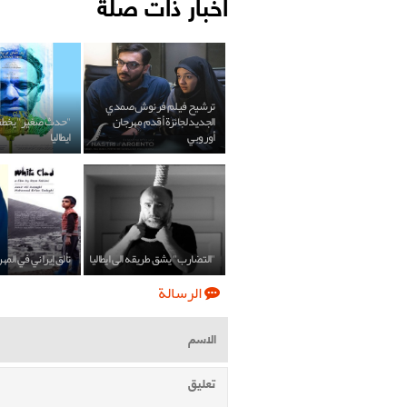
أخبار ذات صلة
ترشيح فيلم فرنوش صمدي
الجديد لجائزة أقدم مهرجان
"حدث صغير" يخطف 
أوروبي
ايطاليا
"التضارب" يشق طريقه الى ايطاليا
تألق إيراني في المهر
الرسالة