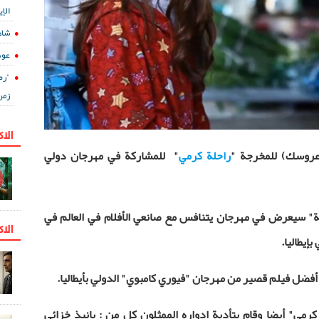
الإي
شاه
عود
"رض
زمن
الا
عروسك) للمخرجة
"
راحلة كرمي
"
للمشاركة في مهرجان دولي
ية" سيعرض في مهرجان يتنافس مع صانعي الأفلام في العالم في
الاك
بإيطاليا.
فضل فيلم قصير من مهرجان "فيوري كامبوي" الدولي بأيطاليا.
كرمي" أيضا وقام بتأدية ادواره الممثلون كل من : بانيذ خزائي