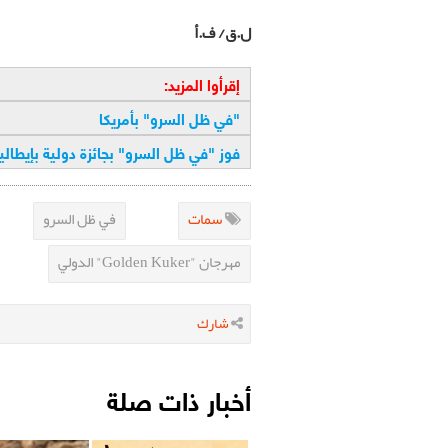
ل.ق/ ف.أ
إقرأوا المزيد:
"
في ظل السرو" بأمريكا
فوز "في ظل السرو" بجائزة دولية بإيطاليا
سمات
في ظل السرو
مهرجان "Golden Kuker" الدولي
شارك
أخبار ذات صلة