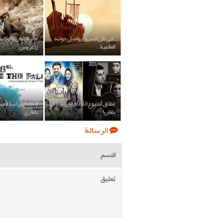
"في ظل السرو" يواصل جولته
جائزة بلغارية لوثائ
العالمية
زاغروس"
إنطلاق أسبوع الأفلام الإيرانية في
3 أفلام إيرانية ق
بلغاريا
بلغاري
الرسالة