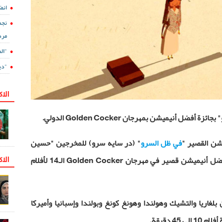
انض
نجم
مرد
"ال
"دي
الا
و" بجائزة أفضل أنيميشن بمهرجان
Golden Cocker
الدولي.
يشن القصير "
في ظل السرو
" (در سایه سرو) للمخرجين "حسين
الاك
أفضل أنيميشن قصير في مهرجان
Golden Cocker
الـ14 لأفلام
ل السرو" مع 11 فيلما من بلغاريا والتشيك وهولندا وهونغ كونغ وبولندا وإسبانيا وأميركا
4 دقيقة.