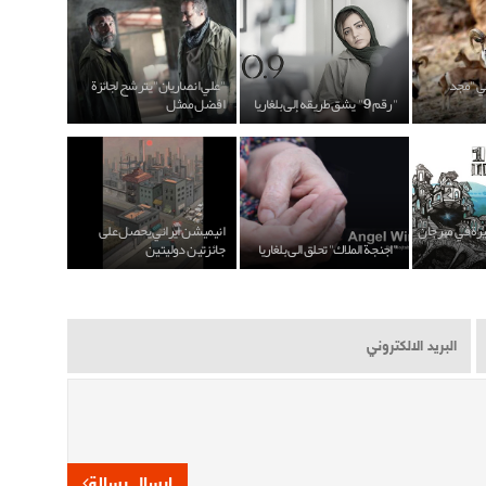
قي "مجد
"علي انصاريان" يترشح لجائزة
"رقم 9" يشق طريقه إلى بلغاريا
افضل ممثل
صيرة في مهرجان
انيميشن ايراني يحصل على
"اجنجة الملاك" تحلق الى بلغاريا
جائزتين دوليتين
إرسال رسالة