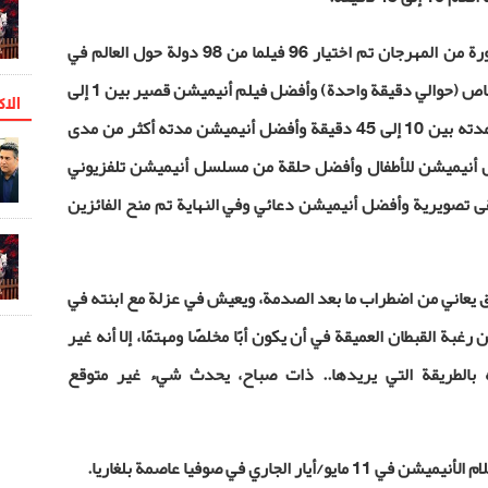
ومن بين 3500 فيلم أرسلت إلى هذه الدورة من المهرجان تم اختيار 96 فيلما من 98 دولة حول العالم في
10 فئات هي أفضل فيلم أنيميشن قصير خاص (حوالي دقيقة واحدة) وأفضل فيلم أنيميشن قصير بين 1 إلى
الاک
10 دقائق وأفضل أنيميشن قصير تتراوح مدته بين 10 إلى 45 دقيقة وأفضل أنيميشن مدته أكثر من مدى
ل أنيميشن للأطفال وأفضل حلقة من مسلسل أنيميشن تلفزيوني
تصويرية وأفضل أنيميشن دعائي وفي النهاية تم منح الفائزين
 يعاني من اضطراب ما بعد الصدمة، ويعيش في عزلة مع ابنته في
غبة القبطان العميقة في أن يكون أبًا مخلصًا ومهتمًا، إلا أنه غير
ه بالطريقة التي يريدها.. ذات صباح، يحدث شيء غير متوقع