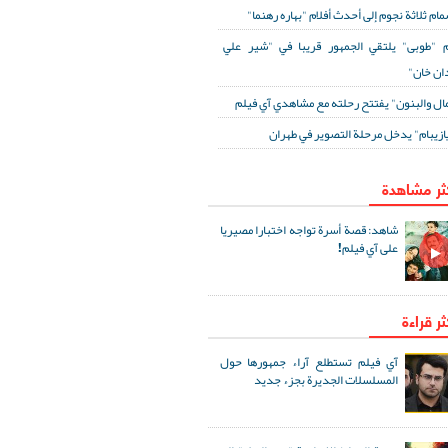
مام ثلاثة نجوم إلى أحدث أفلام "بهاره رهنما"
 "طوبى" يلتقي الجمهور قريبا في "شير علي
ان خان"
مال والبنون" يفتتح رحلته مع مشاهدي آي فيلم
ازيبام" يدخل مرحلة التصوير في طهران
كثر مشاهدة
شاهد: قصة أسرة تواجه اختبارا مصيريا
على آي فيلم!
ثر قراءة
آي فيلم تستطلع آراء جمهورها حول
المسلسلات الجديرة بجزء جديد