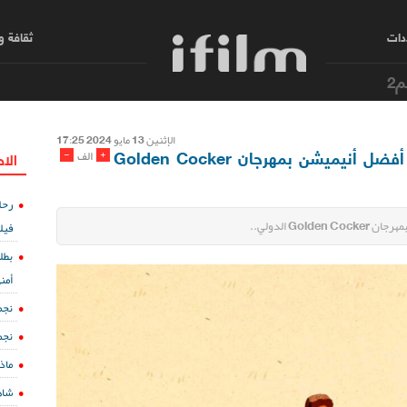
دات
ثقافة 
م2
الإثنین 13 مایو 2024 17:25
فوز فيلم "في ظل السرو" بجائزة أفضل أنيميشن بمهرجان Golden Cocker
-
+
الف
الا
رحل
G الدولي..
فيل
بطل
أمن
نجم
نجم
ماذ
شاه