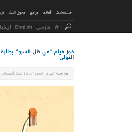
مسلسلات
أفلام
برامج
جدول البث
ترد
فارسی
English
آی‌فیل
الدولي
فوز فيلم "في ظل السرو" بجائزة أفضل أنيميشن بمهرجان olden Cocker