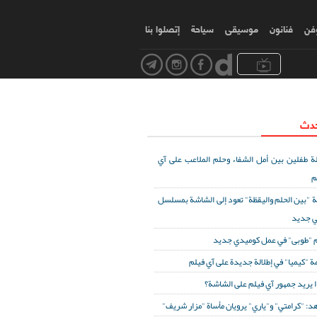
وفن
فنانون
موسیقی
سياحة
إتصلوا بنا
حدث
ة طفلين بين أمل الشفاء وحلم الملاعب على آي
م
ة "بين الحلم واليقظة" تعود إلى الشاشة بمسلسل
ي جديد
 "طوبى" في عمل كوميدي جديد
ة "كيميا" في إطلالة جديدة على آي فيلم
ا يريد جمهور آي فيلم على الشاشة؟
د: "كرامتي" و"ياري" يرويان مأساة "مزار شريف"