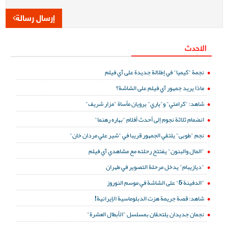
إرسال رسالة
الاحدث
نجمة "كيميا" في إطلالة جديدة على آي فيلم
ماذا يريد جمهور آي فيلم على الشاشة؟
شاهد: "كرامتي" و"ياري" يرويان مأساة "مزار شريف"
انضمام ثلاثة نجوم إلى أحدث أفلام "بهاره رهنما"
نجم "طوبى" يلتقي الجمهور قريبا في "شير علي مردان خان"
"المال والبنون" يفتتح رحلته مع مشاهدي آي فيلم
"ديازيبام" يدخل مرحلة التصوير في طهران
"الدفينة 5" على الشاشة في موسم النوروز
شاهد: قصة جريمة هزت الدبلوماسية الإيرانية!
نجمان جديدان يلتحقان بمسلسل "الأبطال العشرة"