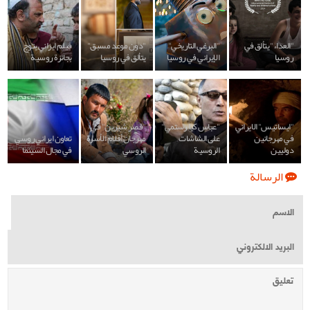
"العداء" يتألق في
"البرغي التاريخي"
"دون موعد مسبق"
فيلم ايراني يتوج
روسيا
الإيراني في روسيا
يتألق في روسيا
بجائزة روسية
"ايساتيس" الايراني
"عباس كيا رستمي"
"قصر شيرين" في
في مهرجانين
على الشاشات
مهرجان أفلام الأسرة
تعاون ايراني روسي
دوليين
الروسية
الروسي
في مجال السينما
الرسالة