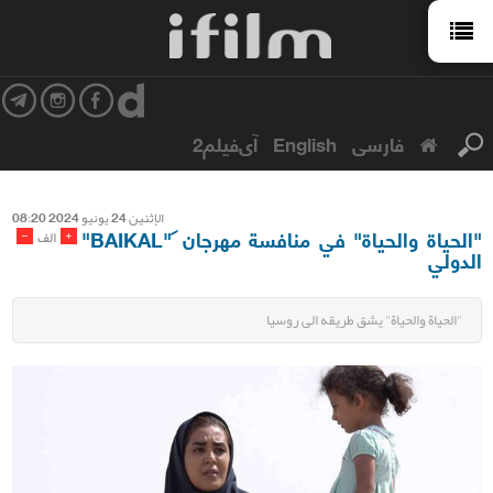
فارسی
English
آی‌فیلم2
الإثنین 24 یونیو 2024 08:20
"الحياة والحياة" في منافسة مهرجان "BAIKAL"
-
+
الف
الدولي
"الحياة والحياة" يشق طريقه الى روسيا