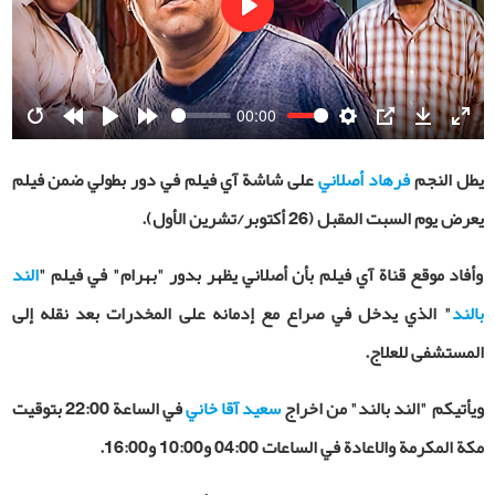
Play
00:00
Restart
Rewind
Play
Forward
Settings
PIP
Download
Ente
10s
10s
fulls
يطل النجم
فرهاد أصلاني
على
شاشة آي فيلم في دور بطولي ضمن فيلم
يعرض يوم السبت المقبل (26 أكتوبر/تشرين الأول).
وأفاد موقع قناة آي فيلم بأن أصلاني يظهر بدور "بهرام" في فيلم "
الند
بالند
" الذي يدخل في صراع مع إدمانه على المخدرات بعد نقله إلى
المستشفى للعلاج.
ويأتيكم "الند بالند" من اخراج
سعيد آقا خاني
في الساعة 22:00 بتوقيت
مكة المكرمة والاعادة في الساعات 04:00 و10:00 و16:00.