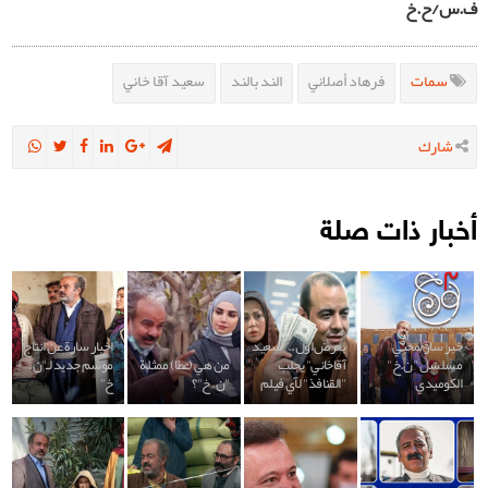
ف.س/ح.خ
سمات
فرهاد أصلاني
الند بالند
سعيد آقا خاني
شارك
أخبار ذات صلة
خبر سار لمحبي
بعرض اول.. "سعيد
اخبار سارة عن انتاج
مسلسل "ن.خ"
آقاخاني" يجلب
من هي (عطا) ممثلة
موسم جديد لـ"ن.
الكوميدي
"القنافذ" لآي فيلم
"ن. خ"؟
خ"