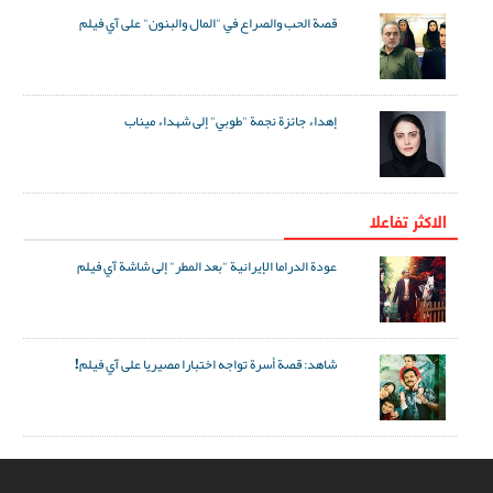
قصة الحب والصراع في "المال والبنون" على آي فيلم
إهداء جائزة نجمة "طوبي" إلى شهداء ميناب
الاکثر تفاعلا
عودة الدراما الإيرانية "بعد المطر" إلى شاشة آي فيلم
شاهد: قصة أسرة تواجه اختبارا مصيريا على آي فيلم!