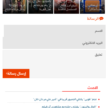
"فريبرز" في "ن.خ"
بالفيديو.. بطل "ن.
أداء أي ممثلي "ن. خ"
يروي أبرز ملامح
خ" يقع بورطة مع
قريبا.."نون.خ4"
يعجبكم أكثر؟
المسلسل الخاصة
اهل القرية
يدخل مرحلة الانتاج
الرسالة
إرسال رسالة
الاحدث
نجم "طوبى" يلتقي الجمهور قريبا في "شير علي مردان خان"
"المال والبنون" يفتتح رحلته مع مشاهدي آي فيلم