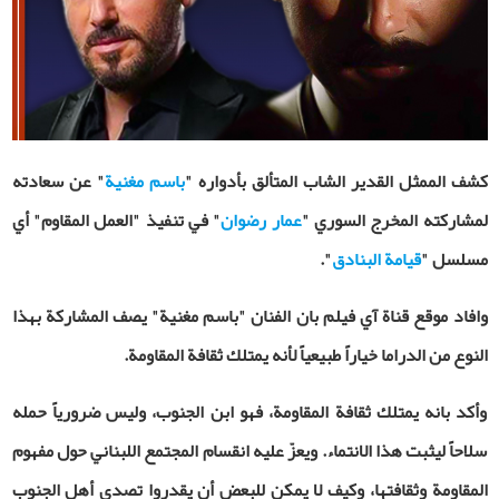
كشف الممثل القدير الشاب المتألق بأدواره "
باسم مغنية
" عن سعادته
لمشاركته المخرج السوري "
عمار رضوان
" في تنفيذ "العمل المقاوم" أي
مسلسل "
قيامة البنادق
".
وافاد موقع قناة آي فيلم بان الفنان "باسم مغنية" يصف المشاركة بهذا
النوع من الدراما خياراً طبيعياً لأنه يمتلك ثقافة المقاومة.
وأكد بانه يمتلك ثقافة المقاومة، فهو ابن الجنوب، وليس ضرورياً حمله
سلاحاً ليثبت هذا الانتماء. ويعزّ عليه انقسام المجتمع اللبناني حول مفهوم
المقاومة وثقافتها، وكيف لا يمكن للبعض أن يقدروا تصدي أهل الجنوب