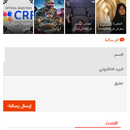
مشاركة ايرانية
"المقبرة" الإيراني
"هناس" يشق
عرض فيلم ايراني
فاعلة في مهرجان
يعرض في لبنان
طريقه الى لبنان
في لبنان
لبناني
الرسالة
إرسال رسالة
الاحدث