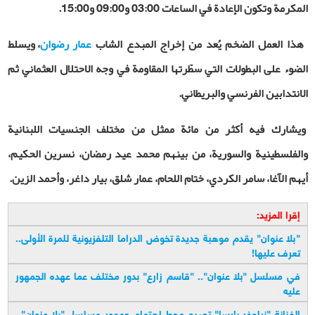
المكرمة وتكون الإعادة في الساعات 03:00 و09:00 و15:00.
هذا العمل الضخم يُعد من إخراج المبدع الشاب
عمار رضوان
، ويسلط
الضوء على البطولات التي سطّرتها المقاومة في وجه الاحتلال العثماني ثم
الانتدابين الفرنسي والبريطاني
.
ويشارك فيه أكثر من مائة ممثل من مختلف الجنسيات اللبنانية
والفلسطينية والسورية، من بينهم محمد عيد رمضان، نسرين الحكيم،
أيهم الآغا، سامر الكردي، ختام اللحام، عمار شلق، بيار داغر، وأحمد الزين.
إقرا المزيد:
"
بلا عنوان" يقدم موهبة جديدة تخوض الدراما التلفزيونية للمرة الأولى..
تعرف عليها
!
في مسلسل "بلا عنوان".. "قاسم زارع" بدور مختلف عما عهده الجمهور
عليه
الفنانة "نيلوفر بارسا" تصبح محط إهتمام جمهور مسلسل "بلا عنوان"..