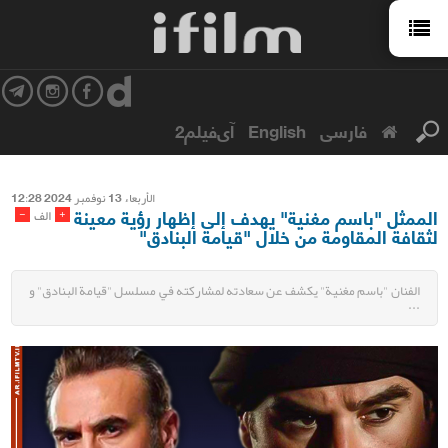
فارسی
English
آی‌فیلم2
الأربعاء 13 نوفمبر 2024 12:28
الممثل "باسم مغنية" يهدف إلى إظهار رؤية معينة
-
+
الف
لثقافة المقاومة من خلال "قيامة البنادق"
الفنان "باسم مغنية" يكشف عن سعادته لمشاركته في مسلسل "قيامة البنادق" و
...