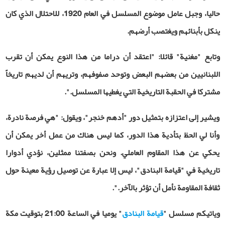
حاليا، وجبل عامل موضوع المسلسل في العام 1920، للاحتلال الذي كان
ينكل بأبنائهم ويغتصب أرضهم.
وتابع "مغنية" قائلا: "اعتقد أن دراما من هذا النوع يمكن أن تقرب
اللبنانيين من بعضهم البعض وتوحد صفوفهم، وتريهم أن لديهم تاريخاً
مشتركا في الحقبة التاريخية التي يغطيها المسلسل.".
ويشير إلى اعتزازه بتمثيل دور "أدهم خنجر"، ويقول: "هي فرصة نادرة،
وأنا لي الحظ بتأدية هذا الدور، كما ليس هناك من عمل أخر يمكن أن
يحكي عن هذا المقاوم العاملي. ونحن بصفتنا ممثلين، نؤدي أدوارا
تاريخية في "قيامة البنادق"، ليس إلا عبارة عن توصيل رؤية معينة حول
ثقافة المقاومة نأمل أن تؤثر بالآخر.".
وياتيكم مسلسل "
قيامة البنادق
" يوميا في الساعة 21:00 بتوقيت مكة