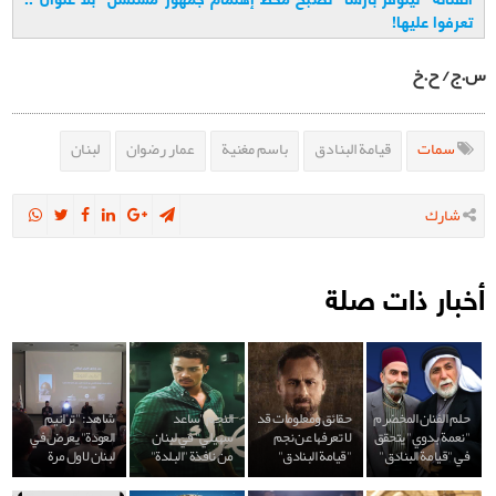
تعرفوا عليها
!
س.ج/ ح.خ
سمات
قيامة البنادق
باسم مغنية
عمار رضوان
لبنان
شارك
أخبار ذات صلة
حلم الفنان المخضرم
حقائق ومعلومات قد
النجم "ساعد
شاهد: "ترانيم
"نعمة بدوي" يتحقق
لا تعرفها عن نجم
سهيلي" في لبنان
العودة" يعرض في
في "قيامة البنادق"
"قيامة البنادق"
من نافذة "البلدة"
لبنان لاول مرة