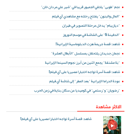
نجم "طوبى" يلتقي الجمهور قريبا في "شير علي مردان خان"
"المال والبنون" يفتتح رحلته مع مشاهدي آي فيلم
"ديازيبام" يدخل مرحلة التصوير في طهران
"الدفينة 5" على الشاشة في موسم النوروز
شاهد: قصة جريمة هزت الدبلوماسية الإيرانية!
نجمان جديدان يلتحقان بمسلسل "الأبطال العشرة"
"بلا مشنقة" يجمع اثنين من أبرز نجوم السينما الإيرانية
شاهد: قصة أسرة تواجه اختبارا مصيريا على آي فيلم!
عودة الدراما الإيرانية "بعد المطر" إلى شاشة آي فيلم
"رضويان" و"رستمي" في كوميديا عن سكان بناية في زمن الحرب
الاكثر مشاهدة
شاهد: قصة أسرة تواجه اختبارا مصيريا على آي فيلم!