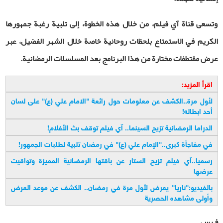
وتسعى قناة آي فيلم، من خلال هذه الخطوة، إلى تلبية رغبة جمهورها
الكريم في الاستمتاع بلحظات روحانية خاصة خلال الشهر الفضيل، عبر
عرض مقتطفات مختارة من هذا البرنامج بعد المسلسلات الرمضانية.
اقرأ المزيد:
لأول مرة..الكشف عن معلومات حول رائعة "الامام علي (ع)" على لسان
أحد ابطاله!
الدراما الرمضانية تزيح السينما.. آي فيلم توقف بث الأفلام!
في مفاجأة كبرى.."الإمام علي (ع)" في رمضان تلبية لطلبات الجمهور!
رسميا..آي فيلم تزيح الستار عن باقتها الرمضانية المميزة وتواقيت
عرضها
بالفيديو:"ناریا" يعرض لأول مرة في رمضان.. الكشف عن موعد العرض
وأولى مشاهده الحصرية
ف.س