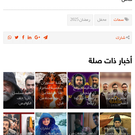
سمات
محفل
رمضان 2025
شارك
أخبار ذات صلة
ممثلة "مستوران":
كيف قيّمتم برامج
"شخصية الساحرة
آي فيلم تطلق برنامج
آي فيلم في
"طلا" مختلفة عن
نجوم مسلسل
"محفل" ليلة عيد
رمضان؟ شاركونا
كل ما شاهدناه من
"ناريا" خلف
الأضحى
رأيكم!
قبل
الكواليس
بيجن بنفشة خواه:
"ستايش" تشارك
رحلة إلى شخصية
شاهد: مقتطفات من
متابعيها لحظات
القناة الإيرانية الأولى