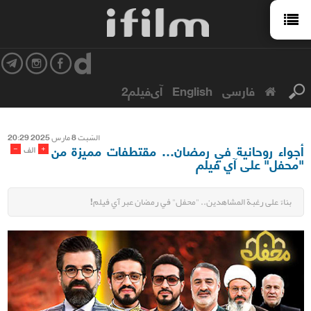
فارسی
English
آی‌فیلم2
السّبت 8 مارس 2025 20:29
أجواء روحانية في رمضان… مقتطفات مميزة من
-
+
الف
"محفل" على آي فيلم
بناءً على رغبة المشاهدين.. "محفل" في رمضان عبر آي فيلم!