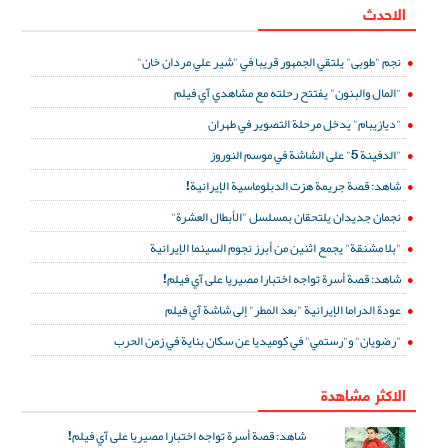
الاحدث
نجم "طوبى" يلتقي الجمهور قريبا في "شير علي مردان خان"
"المال والبنون" يفتتح رحلته مع مشاهدي آي فيلم
"ديازيبام" يدخل مرحلة التصوير في طهران
"الدفينة 5" على الشاشة في موسم النوروز
شاهد: قصة جريمة هزت الدبلوماسية الإيرانية!
نجمان جديدان يلتحقان بمسلسل "الأبطال العشرة"
"بلا مشنقة" يجمع اثنين من أبرز نجوم السينما الإيرانية
شاهد: قصة أسرة تواجه اختبارا مصيريا على آي فيلم!
عودة الدراما الإيرانية "بعد المطر" إلى شاشة آي فيلم
"رضويان" و"رستمي" في كوميديا عن سكان بناية في زمن الحرب
الاكثر مشاهدة
شاهد: قصة أسرة تواجه اختبارا مصيريا على آي فيلم!