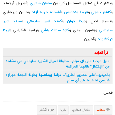
ويشارك في تمثيل المسلسل كل من
سامان صفاري
وأميريل أرجمند
و
كاظم بلوجي
و
فريبا متخصص
و
أفسانه جهره آزاد
وحسن ميرباقري
ونسيم ادبي و
ويدا جوان
و
كمند امير سليماني
و
سبند امير
سليماني
وهامون سيدي و
كاوه سماك باشي
ورامبد شكرابي و
ازيتا
تركاشوند
وآخرين
اقرأ المزيد:
قبيل عرضه على آي فيلم.. محاولة اغتيال الشهيد سليماني في مشاهد
من "الإغتيال" باللهجة العراقية
بالفيديو.."على مفترق الطرق".. دراما رومانسية بطولة النجمة مهراوة
شريفي نيا قريبا على آي فيلم
ف.س
سمات
سامان صفاري
ناريا
جواد أفشار