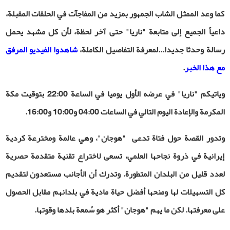
كما وعد الممثل الشاب الجمهور بمزيد من المفاجآت في الحلقات المقبلة،
داعياً الجميع إلى متابعة "ناريا" حتى آخر لحظة، لأن كل مشهد يحمل
رسالة وحدثا جديدا...لمعرفة التفاصيل الكاملة،
شاهدوا الفيديو المرفق
مع هذا الخبر
.
وياتيكم "ناريا" في عرضه الأول يوميا في الساعة 22:00 بتوقيت مكة
المكرمة والإعادة اليوم التالي في الساعات 04:00 و10:00 و16:00
.
وتدور القصة حول فتاة تدعى "هوجان"، وهي عالمة ومخترعة كردية
إيرانية في ذروة نجاحها العلمي، تسعى لاختراع تقنية متقدمة حصرية
لعدد قليل من البلدان المتطورة
.
وتدرك أن الأجانب مستعدون لتقديم
كل التسهيلات لها ومنحها أفضل حياة مادية في بلدانهم مقابل الحصول
على معرفتها. لكن ما يهم "هوجان" أكثر هو سُمعة بلدها وقوتها
.