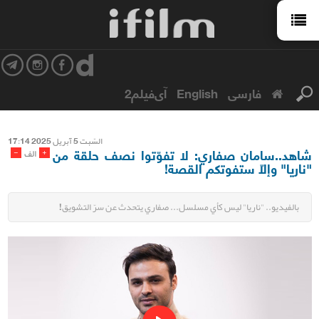
فارسی
English
آی‌فیلم2
السّبت 5 آبریل 2025 17:14
شاهد..سامان صفاري: لا تفوّتوا نصف حلقة من
-
+
الف
"ناريا" وإلّا ستفوتكم القصة!
بالفيديو.. "ناريا" ليس كأي مسلسل... صفاري يتحدث عن سرّ التشويق!