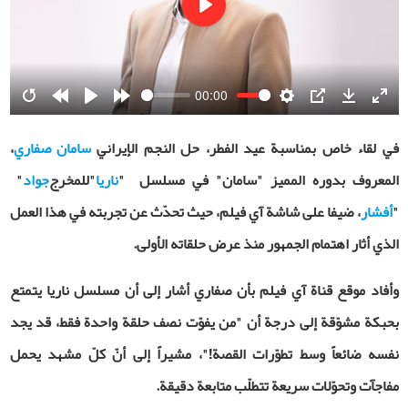
Play
00:00
Restart
Rewind
Play
Forward
Settings
PIP
Download
Ente
10s
10s
fulls
في لقاء خاص بمناسبة عيد الفطر، حل النجم الإيراني
سامان صفاري
،
المعروف بدوره المميز "سامان" في مسلسل
"
ناريا
"
للمخرج
جواد
"
"
أفشار
، ضيفا على شاشة آي فيلم، حيث تحدّث عن تجربته في هذا العمل
الذي أثار اهتمام الجمهور منذ عرض حلقاته الأولى.
و
أفاد موقع قناة آي فيلم بأن
صفاري أشار إلى أن مسلسل ناريا يتمتع
بحبكة مشوّقة إلى درجة أن "من يفوّت نصف حلقة واحدة فقط، قد يجد
نفسه ضائعاً وسط تطوّرات القصة!"، مشيراً إلى أنّ كلّ مشهد يحمل
مفاجآت وتحوّلات سريعة تتطلّب متابعة دقيقة.