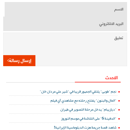
إرسال رسالة
الاحدث
نجم "طوبى" يلتقي الجمهور قريبا في "شير علي مردان خان"
"المال والبنون" يفتتح رحلته مع مشاهدي آي فيلم
"ديازيبام" يدخل مرحلة التصوير في طهران
"الدفينة 5" على الشاشة في موسم النوروز
شاهد: قصة جريمة هزت الدبلوماسية الإيرانية!