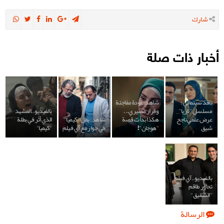
شارك
أخبار ذات صلة
ناقد سينمائي :
شاهد: عودة مفاجئة
مسلسل "ناريا"
وقرار مصيري...
بالفيديو..المشهد
عرض علمي ناجح
هكذا بدأت قصة
شاهد: بطل "كيميا"
الذي أثّر في بطلة
شيق
"هوجان"!
في حوار مع آي فيلم
"كيميا"
بالفيديو..آي فيلم
تحاور طاقم
"الشقيق"
الرسالة