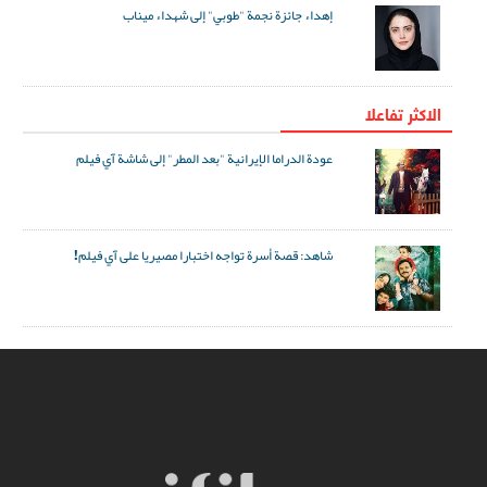
إهداء جائزة نجمة "طوبي" إلى شهداء ميناب
الاکثر تفاعلا
عودة الدراما الإيرانية "بعد المطر" إلى شاشة آي فيلم
شاهد: قصة أسرة تواجه اختبارا مصيريا على آي فيلم!