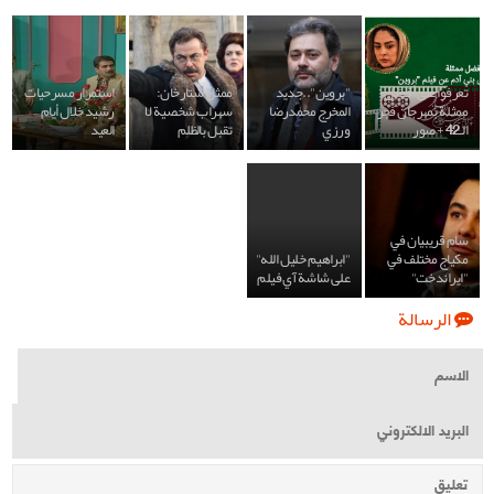
تعرفوا على أفضل
"بروين"..جديد
ممثل ستارخان:
استمرار مسرحيات
ممثلة بمهرجان فجر
المخرج محمدرضا
سهراب شخصية لا
رشيد خلال أيام
الـ42 + صور
ورزي
تقبل بالظلم
العيد
سام قريبيان في
مكياج مختلف في
"ابراهيم خليل الله"
"ايراندخت"
على شاشة آي فيلم
الرسالة