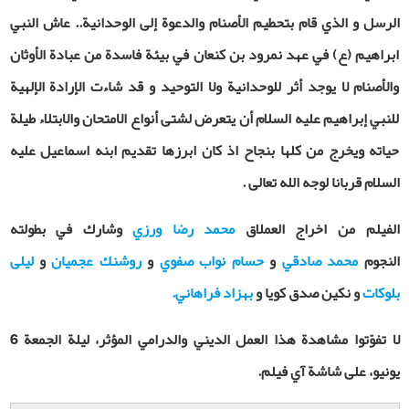
الرسل و الذي قام بتحطيم الأصنام والدعوة إلى الوحدانية.. عاش النبي
ابراهيم (ع) في عهد نمرود بن كنعان في بيئة فاسدة من عبادة الأوثان
والأصنام لا يوجد أثر للوحدانية ولا التوحيد و قد شاءت الإرادة الإلهية
للنبي إبراهيم عليه السلام أن يتعرض لشتى أنواع الامتحان والابتلاء طيلة
حياته ويخرج من كلها بنجاح اذ كان ابرزها تقديم ابنه اسماعيل عليه
السلام قربانا لوجه الله تعالى .
الفيلم من اخراج العملاق
محمد رضا ورزي
وشارك في بطولته
النجوم
محمد صادقي
و
حسام نواب صفوي
و
روشنك عجميان
و
ليلى
بلوكات
و نكين صدق كويا و
بهزاد فراهاني.
لا تفوّتوا مشاهدة هذا العمل الديني والدرامي المؤثر، ليلة الجمعة 6
يونيو، على شاشة آي فيلم.