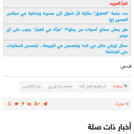
اقرأ المزيد:
بدء دبلجة "العقيق"..حكاية ثأر تتحوّل إلى مسيرة وجدانية في مجالس
الحسين (ع)
هل يمكن سماع أصوات من رحلوا؟ "مرآة في الغبار" يجيب على آي
فيلم
ممثل إيراني عاش في كندا وتخصص في الجريمة... ليتصدى للمخابرات
على الشاشة!
ف.س
سمات
ابراهيم خليل الله
محمدرضا ورزي
عيد الاضحى
شارك
أخبار ذات صلة