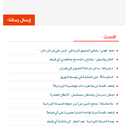
إرسال رسالة
الاحدث
نجم "طوبى" يلتقي الجمهور قريبا في "شير علي مردان خان"
"المال والبنون" يفتتح رحلته مع مشاهدي آي فيلم
"ديازيبام" يدخل مرحلة التصوير في طهران
"الدفينة 5" على الشاشة في موسم النوروز
شاهد: قصة جريمة هزت الدبلوماسية الإيرانية!
نجمان جديدان يلتحقان بمسلسل "الأبطال العشرة"
"بلا مشنقة" يجمع اثنين من أبرز نجوم السينما الإيرانية
شاهد: قصة أسرة تواجه اختبارا مصيريا على آي فيلم!
عودة الدراما الإيرانية "بعد المطر" إلى شاشة آي فيلم