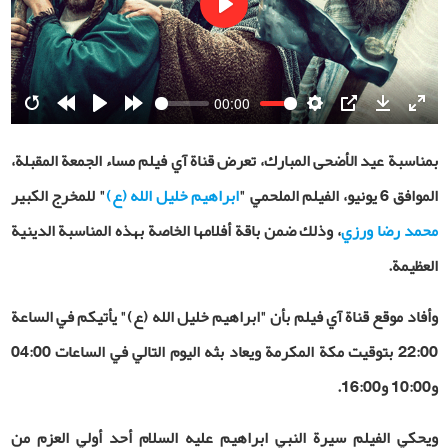
Play
00:00
Restart
Rewind
Play
Forward
Settings
PIP
Download
Ente
10s
10s
fulls
بمناسبة عيد الأضحى المبارك، تعرض قناة آي فيلم مساء الجمعة المقبلة،
الموافق 6 يونيو، الفيلم الملحمي
"
ابراهيم خليل الله (ع)
"
للمخرج الكبير
محمد رضا ورزي
، وذلك ضمن باقة أفلامها الخاصة بهذه المناسبة الدينية
العظيمة.
و
أفاد موقع قناة آي فيلم بأن "ابراهيم خليل الله (ع)" يأتيكم في الساعة
22:00 بتوقيت مكة المكرمة ويعاد بثه اليوم التالي في الساعات 04:00
و10:00 و16:00.
ويحكي الفيلم سيرة النبي ابراهيم عليه السلام أحد أولي العزم من