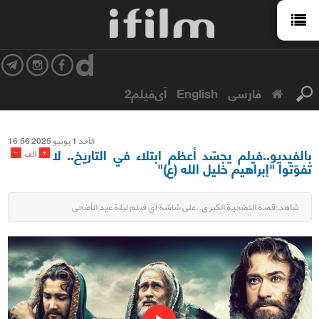
فارسی
English
آی‌فیلم2
الأحد 1 یونیو 2025 16:56
بالفيديو..فيلم يجسّد أعظم ابتلاء في التاريخ.. لا
-
+
الف
تفوّتوا "إبراهيم خليل الله (ع)"
شاهد:قصة التضحية الكبرى..على شاشة آي فيلم ليلة عيد الأضحى