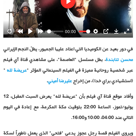
Play
00:00
Restart
Rewind
Play
Forward
Settings
PIP
Download
Ente
10s
10s
fulls
في دور بعيد عن الكوميديا التي اعتاد عليها الجمهور، يطلّ النجم الإيراني
محسن تنابندة
، بطل مسلسل "العاصمة"، على مشاهدي قناة آي فيلم
عبر شخصية روحانية مميزة في الفيلم السينمائي المؤثر
"
عريضة لله
"
(استشهادي براي خدا)، من إخراج
عليرضا أميني
.
و
أفاد موقع قناة آي فيلم بأن "عريضة لله" ي
عرض السبت المقبل، 12
يوليو/تموز، الساعة 22:00 بتوقيت مكة المكرمة، مع إعادة في اليوم
التالي عند 04:00، 10:00 و16:00.
ويروي الفيلم قصة رجل عجوز يدعي "فتحي" الذي يعمل ناطوراً لسكة