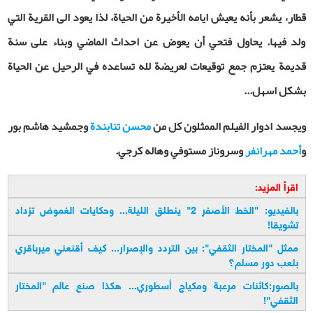
قطار، يشعر بأنه يعيش ايامه الأخيرة من الحياة، لذا يعود الى القرية التي
ولد فيها. يحاول فتحي أن يعوض عن احداث الماضي وبناء على سنة
قديمة يعتزم جمع توقيعات لعريضة لله تساعده في الرحيل عن الحياة
بشكل اسهل...
ويجسد ادوار الفيلم الممثلون كل من
محسن تنابندة
وجمشيد هاشم بور
و
أحمد مهرانفر
وسروناز مستوفي وهاله كرجي.
اقرأ المزيد:
بالفيديو: "الخط الأصفر 2" ينطلق الليلة... وحكايات الغموض تزداد
تشويقا!
ممثل "المختار الثقفي": بين التردد والإصرار... كيف أقنعني ميرباقري
بلعب دور مسلم؟
بالصور:كائنات مرعبة ومكياج أسطوري... هكذا صنع عالم "المختار
الثقفي"!