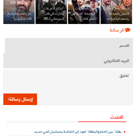
شاهد بطيخ ليلة يلدا
احدى شخصيات
"ابتلاع 3 جرعات "
قصص متعددة
"العاصمة" تجبر على
يشارك في فجر
بطل العاصمة يصبح
يجمعها فيلم واحد
السفر للخارج
السينمائي الـ 38
قاتلا عنكبوتيا!
الرسالة
إرسال رسالة
الاحدث
بطلة "بين الحلم واليقظة" تعود إلى الشاشة بمسلسل أمني جديد