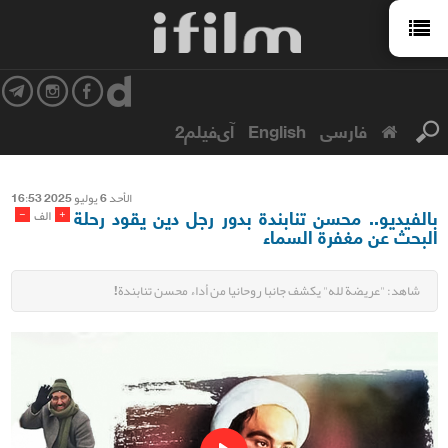
فارسی
English
آی‌فیلم2
الأحد 6 یولیو 2025 16:53
بالفیدیو.. محسن تنابندة بدور رجل دين يقود رحلة
-
+
الف
البحث عن مغفرة السماء
شاهد: "عريضة لله" يكشف جانبا روحانيا من أداء محسن تنابندة!