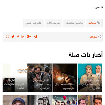
ف.س
سمات
محسن تنابندة
عريضة لله
عليرضا أميني
شارك
أخبار ذات صلة
مخرج "العاصمة"
"البطل" ينجح في
احدث المشاركات
يكشف ملامح الجزء
نجم "العاصمة" يطل
جذب الجمهور
الايرانية بالمهرجانات
الثامن!
على جمهوره
الفرنسي
العالمية