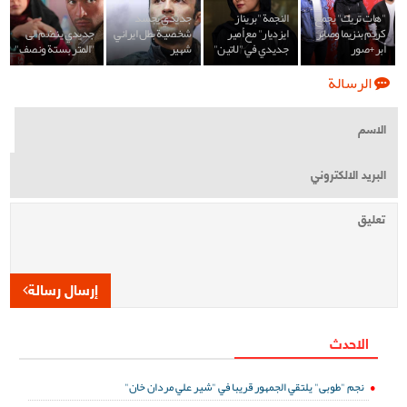
"هات تريك" يجمع
النجمة "بريناز
جديدي يجسد
كريم بنزيما وصابر
ايزديار" مع أمير
شخصية بطل ايراني
جديدي ينضم الى
أبر+صور
جديدي في "لاتين"
شهير
"المتر بستة ونصف"
الرسالة
إرسال رسالة
الاحدث
نجم "طوبى" يلتقي الجمهور قريبا في "شير علي مردان خان"