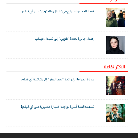
قصة الحب والصراع في "المال والبنون" على آي فيلم
إهداء جائزة نجمة "طوبي" إلى شهداء ميناب
الاکثر تفاعلا
عودة الدراما الإيرانية "بعد المطر" إلى شاشة آي فيلم
شاهد: قصة أسرة تواجه اختبارا مصيريا على آي فيلم!