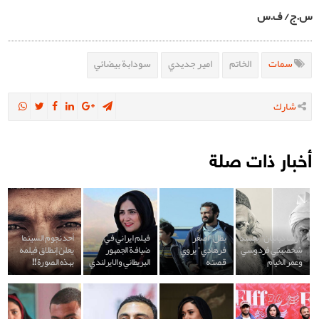
س.ج/ ف.س
سمات
الخاتم
امير جديدي
سودابة بيضائي
شارك
أخبار ذات صلة
"رضا كيانيان" يجسد
بطل "اصغر
فيلم ايراني في
أحد نجوم السينما
شخصيتي فردوسي
فرهادي" يروي
ضيافة الجمهور
يعلن إنطلاق فيلمه
وعمر الخيام
قصته
البريطاني والايرلندي
بهذه الصورة!!