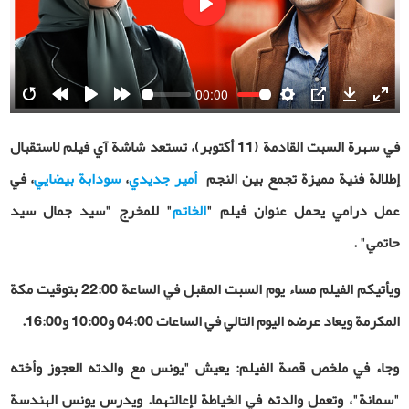
Play
00:00
Restart
Rewind
Play
Forward
Settings
PIP
Download
Ente
10s
10s
fulls
في سهرة السبت القادمة (11 أکتوبر)، تستعد شاشة آي فيلم لاستقبال
إطلالة فنية مميزة تجمع بين النجم
أمير جديدي
،
سودابة بيضايي
، في
عمل درامي يحمل عنوان
فيلم "
الخاتم
" للمخرج "سيد جمال سيد
حاتمي" .
ويأتيكم الفيلم مساء يوم السبت المقبل في الساعة 22:00 بتوقيت مكة
المكرمة ويعاد عرضه اليوم التالي في الساعات 04:00 و10:00 و16:00.
وجاء في ملخص قصة الفیلم: یعیش "يونس مع والدته العجوز وأخته
"سمانة"، وتعمل والدته في الخياطة لإعالتهما. ويدرس يونس الهندسة