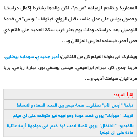
المعمارية ویتقدم لزميلته "مريم"، لكن والدها يشترط إكمال دراستها
وحصول يونس على عمل مناسب قبل الزواج. فيتوظف "يونس" في خدمة
التوصيل بعد دراسته، وذات يوم يعثر قرب سكة الحديد على خاتم ذي
فص أحمر، فيسلمه لحارس المزلقان و
... .
ویشارک فی بطولة الفيلم كل من الفنانين:
أمير جديدي
،
سودابة بيضايي
،
فریبا جدی کار، بهرام ابراهيمي، عيسى يوسفي بور، بهارة رياحي، بريا
مردانيان، سيامك أديب و... .
إقرأ المزيد:
دبلجة "أرض الأم" تنطلق... قصة تجمع بين الحب، الفقد، والانتماء
!
قريبا.. "مهرآباد" يروي قصة عودة ومواجهة غير متوقعة على آي فيلم
بالفيديو: "الانتقال" يروي قصة لاعب كرة قدم في مواجهة أزمة عائلية
حادة على آي فيلم
!