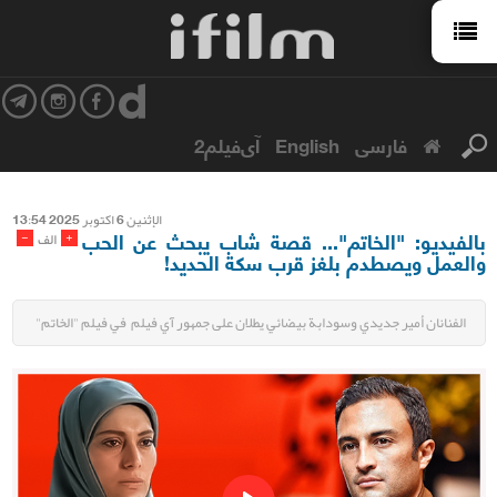
فارسی
English
آی‌فیلم2
الإثنین 6 اکتوبر 2025 13:54
بالفيديو: "الخاتم"... قصة شاب يبحث عن الحب
-
+
الف
والعمل ويصطدم بلغز قرب سكة الحديد!
الفنانان أمير جديدي وسودابة بيضائي يطلان على جمهور آي فيلم في فيلم "الخاتم"