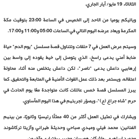
الثالاثاء 19 مايو/ أيار الجاري.
وياتيكم يوميا من الاحد إلى الخميس في الساعة 23:00 بتوقيت مكة
المكرمة ويعاد عرضه اليوم التالي في الساعات 05:00 و11:00 و17:00.
وسيتم عرض العمل في 7 حلقات وتتناول قصة مسلسل "يوم الدم" حياة
ضابط أمني يدعى راسخ، الذي يتوصل إلى خيط يقوده إلى واسط بين
إرهابيي داعش يدعى "ناصر"، لكن داعش يتخلص منه أثناء محاولة
اعتقاله، ويستمر بعد ذلك عمل القوات الأمنية في المتابعة والتحقيق. كما
يبرز المسلسل قصة خمس عائلات كانت متواجدة معًا يوم الحادث في
حرم "شاه ‌جراغ (ع)"، ويصوّر تجربتهم في هذا اليوم المأساوي.
ويشارك في تمثيل العمل أكثر من 40 ممثلًا رئيسيًا وثانويًا، من بينهم
الفنانين: محمد فيلي ومهدي صباحي وحديثة طهراني وآزيتا تركاشوند
وحميد ابراهيمي واشكان هورسان وحبيب بختياري وآخرون.