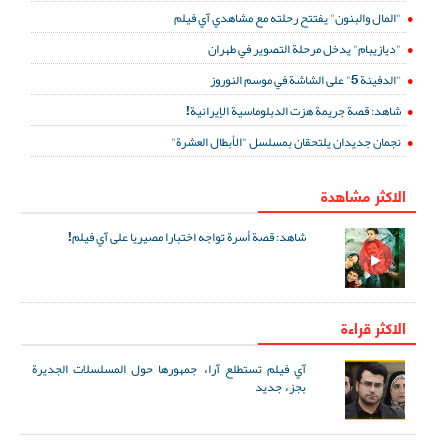
"المال والبنون" يفتتح رحلته مع مشاهدي آي فيلم
"ديازيبام" يدخل مرحلة التصوير في طهران
"الدفينة 5" على الشاشة في موسم النوروز
شاهد: قصة جريمة هزت الدبلوماسية الإيرانية!
نجمان جديدان يلتحقان بمسلسل "الأبطال العشرة"
الاكثر مشاهدة
شاهد: قصة أسرة تواجه اختبارا مصيريا على آي فيلم!
الاكثر قراءة
آي فيلم تستطلع آراء جمهورها حول المسلسلات الجديرة
بجزء جديد