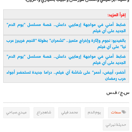
إقرأ المزيد:
ضابط أمني في مواجهة إرهابيي داعش.. قصة مسلسل "يوم الدم"
الجديد على آي فيلم
بالفيديو: نجوم وإثارة وإخراج متميز.. "تشمران" بطولة "النجم فريبرز عرب
نيا" على آي فيلم
ضابط أمني في مواجهة إرهابيي داعش.. قصة مسلسل "يوم الدم"
الجديد على آي فيلم
أخضر، أبيض، أحمر" على شاشة آي فيلم.. دراما جديدة تستحضر أجواء
حرب رمضان
س.ج/ ف.س
سمات
يوم الدم
محمد فيلي
شاهجراغ
مهدي صباحي
حديثة تهراني