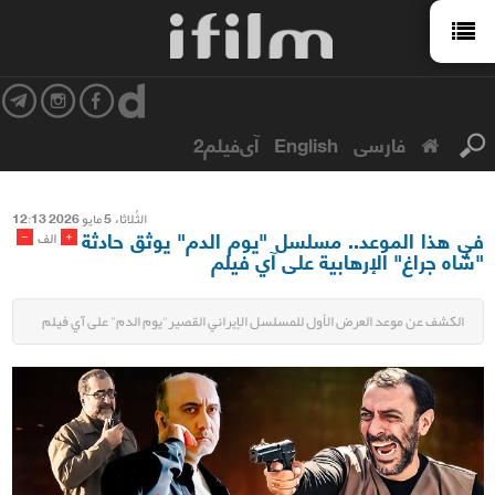
فارسی
English
آی‌فیلم2
الثُلاثاء 5 مایو 2026 12:13
في هذا الموعد.. مسلسل "يوم الدم" يوثق حادثة
-
+
الف
"شاه جراغ" الإرهابية على آي فيلم
الكشف عن موعد العرض الأول للمسلسل الإيراني القصير"يوم الدم" على آي فيلم