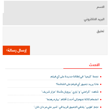
إرسال رسالة
الاحدث
نجمة "كيميا" في إطلالة جديدة على آي فيلم
ماذا يريد جمهور آي فيلم على الشاشة؟
شاهد: "كرامتي" و"ياري" يرويان مأساة "مزار شريف"
انضمام ثلاثة نجوم إلى أحدث أفلام "بهاره رهنما"
نجم "طوبى" يلتقي الجمهور قريبا في "شير علي مردان خان"