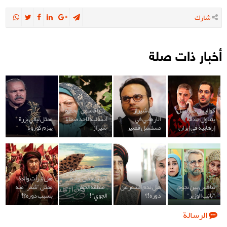
شارك
أخبار ذات صلة
كواليس مسلسل
حادث شيراز
"ثريا قاسمي" بخطوة
يتناول حادثة
الارهابي في
انسانية لاحد ضحايا
ممثل ليالي بررة
إرهابية في إيران
مسلسل قصير
شيراز
يهزم كورونا
"شمر" يدخل دور
السينما من بوابة
هل تبرأت والدة
تنافس بين نجوم
هل ندم الشمر عن
"منطقة الحظر
ممثل "شمر" منه
"نائب الوزير"
دوره !؟
الجوي"!
بسبب دوره؟!
الرسالة