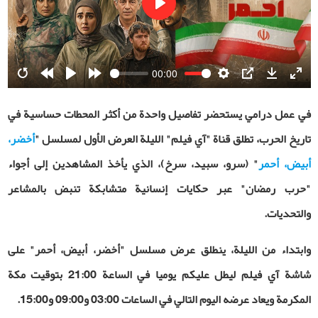
Play
00:00
Restart
Rewind
Play
Forward
Settings
PIP
Download
Ente
10s
10s
fulls
في عمل درامي يستحضر تفاصيل واحدة من أكثر المحطات حساسية في
تاريخ الحرب، تطلق قناة "آي فيلم" الليلة العرض الأول لمسلسل "
أخضر،
أبيض، أحمر
" (سرو، سبيد، سرخ)، الذي يأخذ المشاهدين إلى أجواء
"حرب رمضان" عبر حكايات إنسانية متشابكة تنبض بالمشاعر
والتحديات.
وابتداء من الليلة، ينطلق عرض مسلسل "أخضر، أبيض، أحمر" على
شاشة آي فيلم لیطل علیکم يوميا في الساعة 21:00 بتوقيت مكة
المكرمة ويعاد عرضه اليوم التالي في الساعات 03:00 و09:00 و15:00.