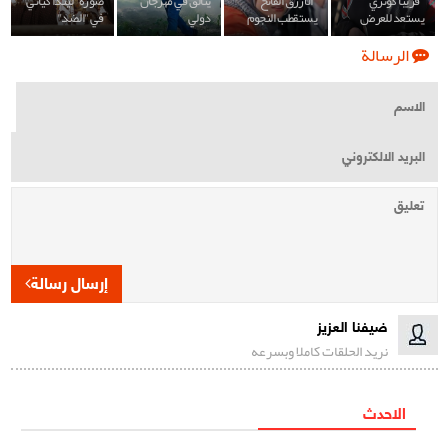
"فريبا كوثري"
"الأزرق الفاتح"
يتألق في مهرجان
صورة "ليندا كياني"
يستعد للعرض
يستقطب النجوم
دولي
في "الضد"
الرسالة
إرسال رسالة
ضيفنا العزيز
نريد الحلقات كاملا وبسرعه
الاحدث