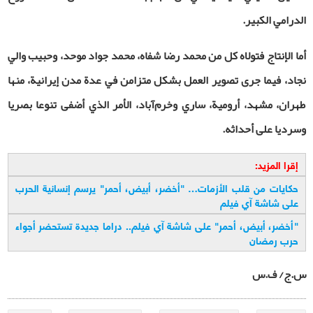
الدرامي الكبير.
أما الإنتاج فتولاه كل من محمد رضا شفاه، محمد جواد موحد، وحبيب والي
نجاد، فيما جرى تصوير العمل بشكل متزامن في عدة مدن إيرانية، منها
طهران، مشهد، أرومية، ساري وخرم‌آباد، الأمر الذي أضفى تنوعا بصريا
وسرديا على أحداثه.
إقرا المزيد:
حكايات من قلب الأزمات… "أخضر، أبيض، أحمر" يرسم إنسانية الحرب
علی شاشة آي فیلم
"
أخضر، أبيض، أحمر" على شاشة آي فيلم.. دراما جديدة تستحضر أجواء
حرب رمضان
س.ج/ ف.س