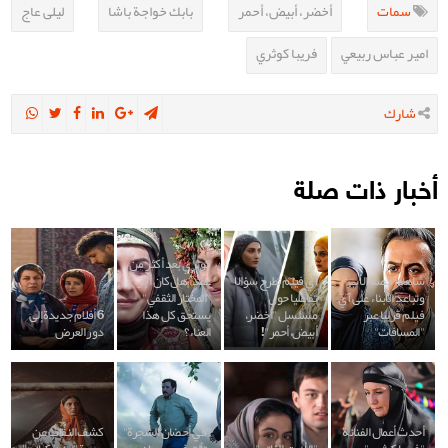
سمات
أخضر، أبيض، أحمر
بابك خواجة باشا
ليلى عاج
امير عباس ربيعي
فريبا كوثري
شارك
أخبار ذات صلة
كوثري بعد أكثر من
شاهد: قصة الأب
آي فيلم تطرح سؤالا
عقد: هل كان أجر
وتباعد الأبناء على آي
تفاعليا حول
"المختار الثقفي"
فيلم قريبا عبر
مسلسل "أخضر،
يستحق كل هذا
6 أفلام جديدة إلى
"المسافات"
أبيض، أحمر"!
العناء؟
دور العرض
أحدث أعمال الفنانة
"في أحضان الشجرة"
كشف النقاب عن