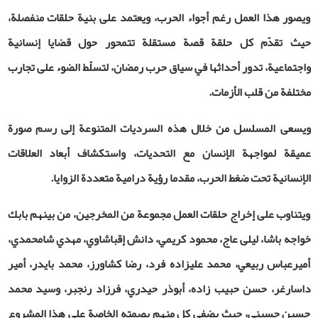
ويصور هذا العمل رغم أجواء الحرب، ويعتمد على بنية حلقات منفصلة،
حيث تقدّم كل حلقة قصة مستقلة تتمحور حول قضايا إنسانية
واجتماعية، تدور أحداثها في سياق حرب رمضان، لتسلّط الضوء على تجارب
مختلفة من قلب الأزمات.
ويسعى المسلسل من خلال هذه السرديات المتنوعة إلى رسم صورة
عميقة لمواجهة الإنسان مع التحديات، واستكشاف أبعاد العلاقات
الإنسانية تحت ضغط الحرب، مقدما رؤية درامية متعددة الزوايا.
ويتناوب على إخراج حلقات العمل مجموعة من المخرجين، من بينهم بابك
خواجه ‌باشا، ليلى عاج، محمود كريمي، دانش إقباشاوي، مهدي شامحمدي،
أميرعباس ربيعي، محمد عليزاده ‌فرد، رضا كشاورز، محمد بايدر، أمير
داسارغر، حسن حبيب‌ زاده، أبوذر حيدري، فرزاد رنجبر، وسيد محمد
حسين حسيني، حيث يضفي كل منهم بصمته الخاصة على هذا المشروع