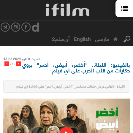
فارسی
English
آی‌فیلم2
السّبت 9 مایو 2026 13:23
بالفيديو: الليلة.. "أخضر، أبيض، أحمر" يروي
-
+
الف
حكايات من قلب الحرب على آي فيلم
الليلة.. انطلاق عرض حلقات مسلسل "أخضر، أبيض، أحمر" على شاشة آي فيلم