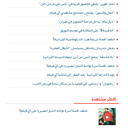
نجم "طوبى" يلتقي الجمهور قريبا في "شير علي مردان خان"
"المال والبنون" يفتتح رحلته مع مشاهدي آي فيلم
"ديازيبام" يدخل مرحلة التصوير في طهران
"الدفينة 5" على الشاشة في موسم النوروز
شاهد: قصة جريمة هزت الدبلوماسية الإيرانية!
نجمان جديدان يلتحقان بمسلسل "الأبطال العشرة"
"بلا مشنقة" يجمع اثنين من أبرز نجوم السينما الإيرانية
شاهد: قصة أسرة تواجه اختبارا مصيريا على آي فيلم!
عودة الدراما الإيرانية "بعد المطر" إلى شاشة آي فيلم
"رضويان" و"رستمي" في كوميديا عن سكان بناية في زمن الحرب
الاكثر مشاهدة
شاهد: قصة أسرة تواجه اختبارا مصيريا على آي فيلم!