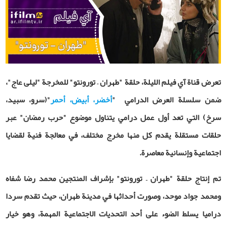
تعرض قناة آي فيلم اللیلة، حلقة "طهران – تورونتو" للمخرجة "ليلى عاج"،
ضمن سلسلة العرض الدرامي
"
أخضر، أبيض، أحمر
"
(سرو، سبید،
سرخ)
التي تعد أول عمل درامي يتناول موضوع "حرب رمضان" عبر
حلقات مستقلة يقدم كل منها مخرج مختلف، في معالجة فنية لقضايا
اجتماعية وإنسانية معاصرة
.
تم إنتاج حلقة "طهران – تورونتو" بإشراف المنتجين محمد رضا شفاه
ومحمد جواد موحد، وصورت أحداثها في مدينة طهران، حيث تقدم سردا
دراميا يسلط الضوء على أحد التحديات الاجتماعية المهمة، وهو خيار