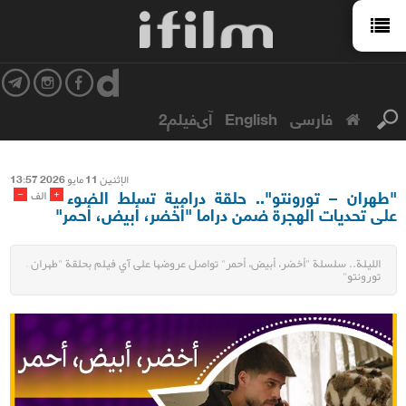
فارسی
English
آی‌فیلم2
الإثنین 11 مایو 2026 13:57
"طهران – تورونتو".. حلقة درامية تسلط الضوء
-
+
الف
على تحديات الهجرة ضمن دراما "أخضر، أبيض، أحمر"
الليلة.. سلسلة "أخضر، أبيض، أحمر" تواصل عروضها على آي فيلم بحلقة "طهران –
تورونتو"