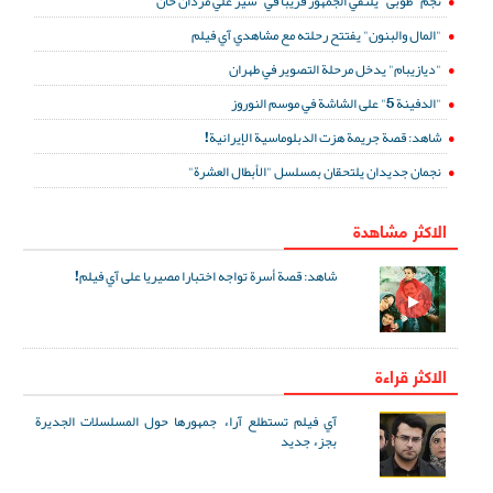
نجم "طوبى" يلتقي الجمهور قريبا في "شير علي مردان خان"
"المال والبنون" يفتتح رحلته مع مشاهدي آي فيلم
"ديازيبام" يدخل مرحلة التصوير في طهران
"الدفينة 5" على الشاشة في موسم النوروز
شاهد: قصة جريمة هزت الدبلوماسية الإيرانية!
نجمان جديدان يلتحقان بمسلسل "الأبطال العشرة"
الاكثر مشاهدة
شاهد: قصة أسرة تواجه اختبارا مصيريا على آي فيلم!
الاكثر قراءة
آي فيلم تستطلع آراء جمهورها حول المسلسلات الجديرة
بجزء جديد