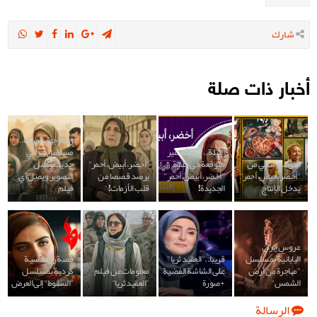
شارك
أخبار ذات صلة
رغم أجواء الحرب…
الليلة.. مفاجآت غير
مسلسل إيراني
الموسم الثاني من
متوقعة في حلقة
"أخضر، أبيض، أحمر"
جديد يواصل
"أخضر، أبيض، أحمر"
"أخضر، أبيض، أحمر"
يرصد قصصا من
التصوير ويصل آي
يدخل الإنتاج
الجديدة!
قلب الأزمات!
فیلم
عروس إيران
اليابانية بمسلسل
قريبا.."العقيد ثريا"
قصة رومانسية
"مهاجرة من أرض
على الشاشة الفضية
معلومات عن فيلم
كردية بمسلسل
الشمس"
+صورة
"العقيد ثريا"
"السقوط" إلى العرض
الرسالة