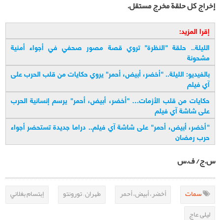
إخراج كل حلقة مخرج مستقل
.
إقرا المزيد:
الليلة.. حلقة "النظرة" تروي قصة مصور صحفي في أجواء أمنية
مشحونة
بالفيديو: الليلة.. "أخضر، أبيض، أحمر" يروي حكايات من قلب الحرب على
آي فيلم
حكايات من قلب الأزمات… "أخضر، أبيض، أحمر" يرسم إنسانية الحرب
علی شاشة آي فیلم
"
أخضر، أبيض، أحمر" على شاشة آي فيلم.. دراما جديدة تستحضر أجواء
حرب رمضان
س.ج/ ف.س
سمات
أخضر، أبيض، أحمر
طهران – تورونتو
إبتسام بغلاني
ليلى عاج