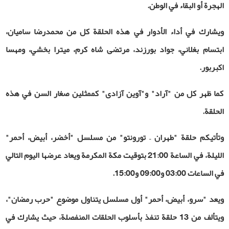
الهجرة أو البقاء في الوطن
.
ويشارك في أداء الأدوار في هذه الحلقة كل من محمدرضا ساميان،
ابتسام بغلاني، جواد بورزند، مرتضى شاه‌ كرم، ميترا بخشي، ومهسا
اکبربور.
كما ظهر كل من "آراد" و"آوین آزادی" كممثلين صغار السن في هذه
الحلقة
.
وتأتيكم حلقة "طهران – تورونتو"
من مسلسل "أخضر، أبيض، أحمر"
الليلة، في الساعة 21:00 بتوقيت مكة المكرمة ويعاد عرضها اليوم التالي
في الساعات 03:00 و09:00 و15:00
.
ويعد "سرو، أبيض، أحمر" أول مسلسل يتناول موضوع "حرب رمضان"،
ويتألف من 13 حلقة تنفذ بأسلوب الحلقات المنفصلة، حيث يشارك في