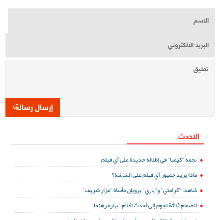
إرسال رسالة
الاحدث
نجمة "كيميا" في إطلالة جديدة على آي فيلم
ماذا يريد جمهور آي فيلم على الشاشة؟
شاهد: "كرامتي" و"ياري" يرويان مأساة "مزار شريف"
انضمام ثلاثة نجوم إلى أحدث أفلام "بهاره رهنما"