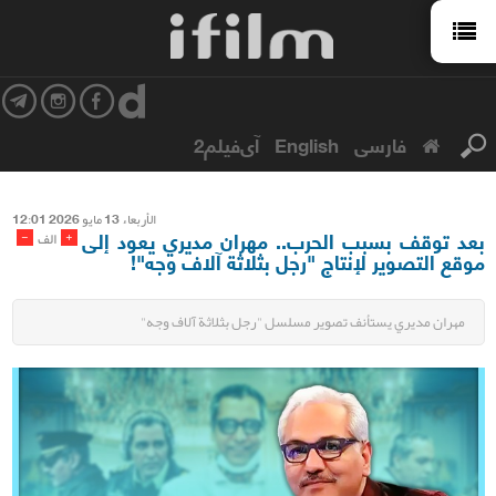
فارسی
English
آی‌فیلم2
الأربعاء 13 مایو 2026 12:01
بعد توقف بسبب الحرب.. مهران مديري يعود إلى
-
+
الف
موقع التصوير لإنتاج "رجل بثلاثة آلاف وجه"!
مهران مديري يستأنف تصوير مسلسل "رجل بثلاثة آلاف وجه"