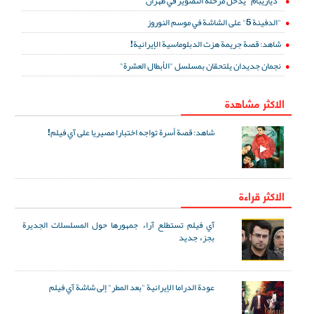
"ديازيبام" يدخل مرحلة التصوير في طهران
"الدفينة 5" على الشاشة في موسم النوروز
شاهد: قصة جريمة هزت الدبلوماسية الإيرانية!
نجمان جديدان يلتحقان بمسلسل "الأبطال العشرة"
الاكثر مشاهدة
شاهد: قصة أسرة تواجه اختبارا مصيريا على آي فيلم!
الاكثر قراءة
آي فيلم تستطلع آراء جمهورها حول المسلسلات الجديرة
بجزء جديد
عودة الدراما الإيرانية "بعد المطر" إلى شاشة آي فيلم