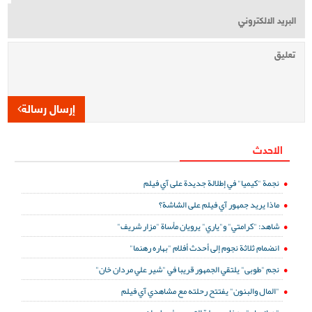
إرسال رسالة
الاحدث
نجمة "كيميا" في إطلالة جديدة على آي فيلم
ماذا يريد جمهور آي فيلم على الشاشة؟
شاهد: "كرامتي" و"ياري" يرويان مأساة "مزار شريف"
انضمام ثلاثة نجوم إلى أحدث أفلام "بهاره رهنما"
نجم "طوبى" يلتقي الجمهور قريبا في "شير علي مردان خان"
"المال والبنون" يفتتح رحلته مع مشاهدي آي فيلم