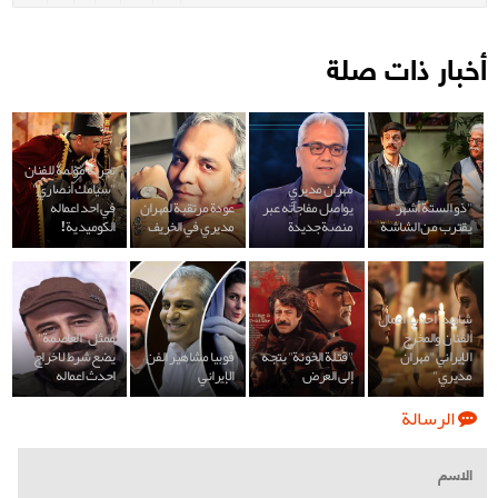
أخبار ذات صلة
تجربة مؤلمة للفنان
مهران مديري
"سيامك أنصاري"
"ذو الستة أشهر"
يواصل مفاجآته عبر
عودة مرتقبة لمهران
في احد اعماله
يقترب من الشاشة
منصة جديدة
مديري في الخريف
الكوميدية!
شاهد: أحدث اعمال
الفنان والمخرج
ممثل "العاصمة"
الإيراني "مهران
"قتلة الخونة" يتجه
فوبيا مشاهير الفن
يضع شرط لاخراج
مديري"
إلى العرض
الإيراني
احدث اعماله
الرسالة