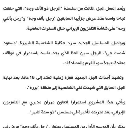
ويُعد العمل الجزء الثالث من سلسلة "الرجل ذو الألف وجه"، التي حققت
نجاحا واسعا عند عرض جزأيها السابقين "رجل بألف وجه" و"رجل بألفي
وجه" على شاشة التلفزيون الإيراني خلال السنوات الماضية
.
ويواصل المسلسل الجديد سرد حكاية الشخصية الشهيرة "مسعود
شصت ‌جي"، الرجل سيئ الحظ الذي يجد نفسه باستمرار في مواقف
معقدة نتيجة سوء الفهم والمصادفات.
وتشهد أحداث الجزء الجديد قفزة زمنية تمتد إلى 18 عامًا، بعد نهاية
الجزء السابق التي شهدت نفي الشخصية إلى منطقة "برره".
ويأتي هذا المشروع استمرارا لتعاون مهران مديري مع التلفزيون
الإيراني، بعد تجربته الأخيرة في مسلسل "ذو ستة اشهر".
يذكر بأن الموسم الأول من المسلسل بعنوان
"
رجل بألف وجه" عرض في