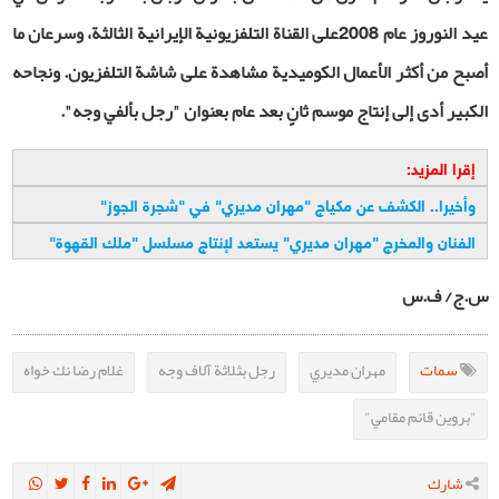
عيد النوروز عام 2008على القناة التلفزيونية الإيرانية الثالثة، وسرعان ما
أصبح من أكثر الأعمال الكوميدية مشاهدة على شاشة التلفزيون. ونجاحه
الكبير أدى إلى إنتاج موسم ثانٍ بعد عام بعنوان
"
رجل بألفي وجه".
إقرا المزيد:
وأخيرا.. الكشف عن مكياج "مهران مديري" في "شجرة الجوز
"
الفنان والمخرج "مهران مديري" يستعد لإنتاج مسلسل "ملك القهوة
"
س.ج/ ف.س
سمات
مهران مديري
رجل بثلاثة آلاف وجه
غلام رضا نك خواه
"بروين قائم مقامي"
شارك