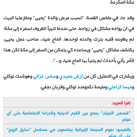
مكة المكرمة.
وقد جاء في ملخص القصة: "تسبب مرض والدة "يحيى" وملازمتها البيت
في ان يواجه مشاكل في زواجه. حتى عندما تتهيأ الظروف لسفره إلى مكة؛
لم يطاوعه قلبه بترك والدته لوحدها. الحاج ضياء، صاحب عمل يحيى،
يكتشف مشاكل "يحيى" ويساعده كي يتمكن من السفر إلى مكة لكن هذا
الأمر يأتي بأحداث لم يتنبأ بها الحاج ضياء و...".
ويشارك في التمثيل كل من
آرش مجيدي
و
عباس غزالي
وهوشنك توكلي
و
مهسا كرامتي
ومليحة نكجومند توكلي وقربان نجفي.
إقرا المزيد:
"
قصص التبيان" يجمع بين القيم الدينية والدراما الاجتماعية على آي
فيلم
بالفيديو: نجوم السينما الإيرانية يجتمعون في مسلسل "سارق الروح"
على آي فيلم