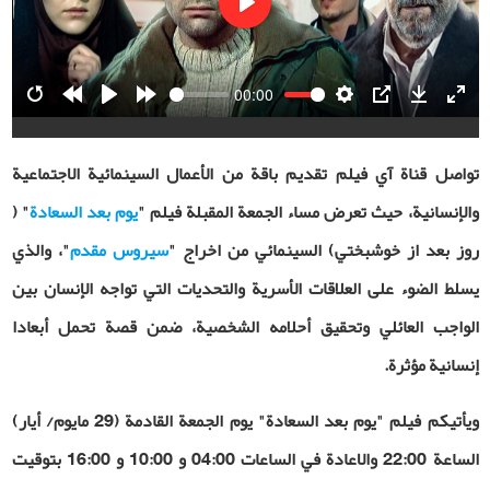
Play
00:00
Restart
Rewind
Play
Forward
Settings
PIP
Download
Ente
10s
10s
fulls
تواصل قناة آي فيلم تقديم باقة من الأعمال السينمائية الاجتماعية
والإنسانية، حيث تعرض مساء الجمعة المقبلة فيلم "
يوم بعد السعادة
" (
روز بعد از خوشبختي) السينمائي من اخراج "
سيروس مقدم
"، والذي
يسلط الضوء على العلاقات الأسرية والتحديات التي تواجه الإنسان بين
الواجب العائلي وتحقيق أحلامه الشخصية، ضمن قصة تحمل أبعادا
إنسانية مؤثرة
.
ويأتيكم فيلم "يوم بعد السعادة" يوم الجمعة القادمة (29 مايوم/ أيار)
الساعة 22:00 والاعادة في الساعات 04:00 و 10:00 و 16:00 بتوقيت