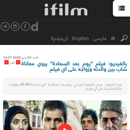
فارسی
English
آی‌فیلم2
الأحد 24 مایو 2026 12:07
بالفيديو: فيلم "يوم بعد السعادة" يروي معاناة
-
+
الف
شاب بين والدته وزواجه على آي فيلم
يوم الجمعة.. عرض الفيلم الإيراني "يوم بعد السعادة" في الساعة 22:00 بتوقيت
مكة المكرمة على آي فيلم