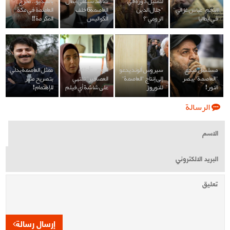
لتمثيل دوره في
شاهد سيلفي ابطال
بالفيديو.. مخرج
النجم "عباس غزالي"
"جلال الدين
العاصمة6 خلف
العاصمة في مكة
في ايطاليا
الرومي"؟
الكواليس
المكرمة!!
مسلسل مبدع
سيروس ألوند يدعو
اليوم.. "أحلام
ممثل العاصمة يدلي
"العاصمة" يبصر
إلى إنتاج "العاصمة"
العصافير" تنتهي
بتصريح مثير
النور!
للنوروز
على شاشة أي فيلم
للإهتمام!
الرسالة
إرسال رسالة