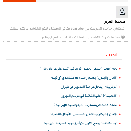
ضيفنا العزيز
انيكلش حزينه انحرمت من مشاهدة قناتي المفضله لئنو الشاشه مالتنه عطلت
😭 بعد ما كدرت اشاهد مسلسلات و افلام و برامج اي فلم
الاحدث
نجم "طوبى" يلتقي الجمهور قريبا في "شير علي مردان خان"
"المال والبنون" يفتتح رحلته مع مشاهدي آي فيلم
"ديازيبام" يدخل مرحلة التصوير في طهران
"الدفينة 5" على الشاشة في موسم النوروز
شاهد: قصة جريمة هزت الدبلوماسية الإيرانية!
نجمان جديدان يلتحقان بمسلسل "الأبطال العشرة"
"بلا مشنقة" يجمع اثنين من أبرز نجوم السينما الإيرانية