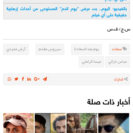
بالفيديو: اليوم.. بدء عرض "يوم الدم" المستوحى من أحداث إرهابية
حقيقية على آي فيلم
س.ج/ ف.س
سمات
يوم بعد السعادة
سيروس مقدم
آرش مجيدي
عباس غزالي
مهسا كرامتي
شارك
أخبار ذات صلة
ماذا ساعد مجيدي