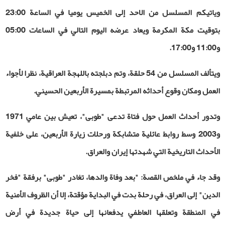
وياتيكم المسلسل من الاحد إلى الخميس يوميا في الساعة 23:00
بتوقيت مكة المكرمة ويعاد عرضه اليوم التالي في الساعات 05:00
و11:00 و17:00.
ويتألف المسلسل من 54 حلقة، وتم دبلجته باللهجة العراقية، نظرا لأجواء
العمل ومكان وقوع أحداثه المرتبطة بمسيرة الأربعين الحسيني.
وتدور أحداث العمل حول فتاة تدعى "طوبى"، تعيش بين عامي 1971
و2003 وسط روابط عائلية متشابكة ورحلات زيارة الأربعين، على خلفية
الأحداث التاريخية التي شهدتها إيران والعراق
.
وقد جاء في ملخص القصة: "بعد وفاة والدها، تغادر "طوبى" برفقة "فخر
الدين" إلى العراق، في رحلة بدت في البداية مؤقتة، إلا أن الظروف الأمنية
في المنطقة وتعلقها العاطفي يدفعانها إلى حياة جديدة في أرض