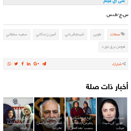
على آي فيلم
س.ج/ف.س
سمات
طوبى
شبنم قرباني
أمين زندكاني
سعيد سلطاني
هومن برق نورد
شارك
أخبار ذات صلة
إهداء جائزة نجمة
"كوخ في الضباب"
اسباب نجاح "بعد
عرض "ستايش"
"طوبي" إلى شهداء
يتعرض لإنتقادات
المطر" من على لسان
مستمر على شاشة
ميناب
بسبب "بعد المطر"!
مخرجه
آي فيلم