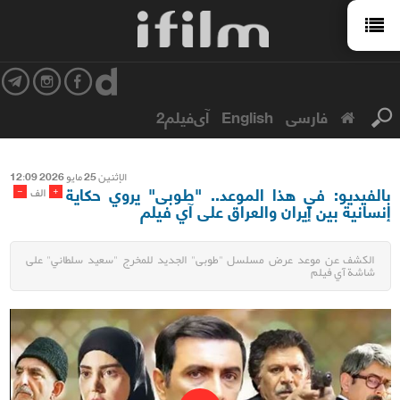
فارسی
English
آی‌فیلم2
الإثنین 25 مایو 2026 12:09
بالفيديو: في هذا الموعد.. "طوبى" يروي حكاية
-
+
الف
إنسانية بين إيران والعراق على آي فيلم
الكشف عن موعد عرض مسلسل "طوبى" الجديد للمخرج "سعيد سلطاني" على
شاشة آي فيلم