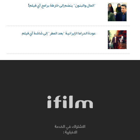
"المال والبنون" ينضم إلى خارطة برامج آي فيلم!
عودة الدراما الإيرانية "بعد المطر" إلى شاشة آي فيلم
الاشتراك في الخدمة
الاخبارية :