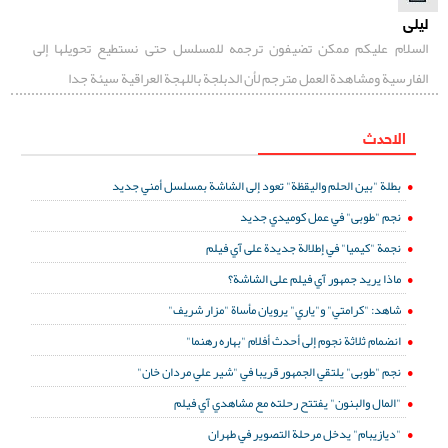
ليلى
السلام عليكم ممكن تضيفون ترجمه للمسلسل حتى نستطيع تحويلها إلى
الفارسية ومشاهدة العمل مترجم لأن الدبلجة باللهجة العراقية سيئة جدا
الاحدث
بطلة "بين الحلم واليقظة" تعود إلى الشاشة بمسلسل أمني جديد
نجم "طوبى" في عمل كوميدي جديد
نجمة "كيميا" في إطلالة جديدة على آي فيلم
ماذا يريد جمهور آي فيلم على الشاشة؟
شاهد: "كرامتي" و"ياري" يرويان مأساة "مزار شريف"
انضمام ثلاثة نجوم إلى أحدث أفلام "بهاره رهنما"
نجم "طوبى" يلتقي الجمهور قريبا في "شير علي مردان خان"
"المال والبنون" يفتتح رحلته مع مشاهدي آي فيلم
"ديازيبام" يدخل مرحلة التصوير في طهران