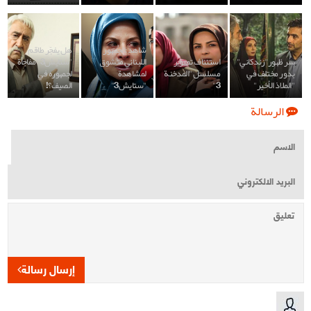
شاهد:الجمهور
هل يفجّر طاقم
سر ظهور"زندكاني"
استئناف تصوير
اللبناني متشوق
"ستايش3" مفاجأة
بدور مختلف في
مسلسل "المدخنة
لمشاهدة
لجمهوره في
"الملاذ الأخير"
3"
"ستايش3"
الصيف؟!
الرسالة
إرسال رسالة