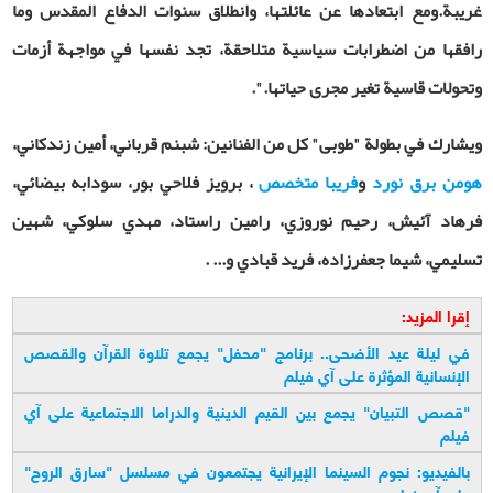
غريبة
.
ومع ابتعادها عن عائلتها، وانطلاق سنوات الدفاع المقدس وما
رافقها من اضطرابات سياسية متلاحقة، تجد نفسها في مواجهة أزمات
وتحولات قاسية تغير مجرى حياتها
.
".
ويشارك في بطولة "طوبى" كل من الفنانين: شبنم قرباني، أمين زندكاني،
هومن برق نورد
و
فريبا متخصص
، برويز فلاحي بور، سودابه بيضائي،
فرهاد آئيش، رحيم نوروزي، رامين راستاد، مهدي سلوكي، شهين
تسليمي، شيما جعفرزاده، فريد قبادي و... .
إقرا المزيد:
في ليلة عيد الأضحى.. برنامج "محفل" يجمع تلاوة القرآن والقصص
الإنسانية المؤثرة على آي فيلم
"
قصص التبيان" يجمع بين القيم الدينية والدراما الاجتماعية على آي
فيلم
بالفيديو: نجوم السينما الإيرانية يجتمعون في مسلسل "سارق الروح"