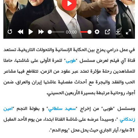
Play
00:00
Restart
Rewind
Play
Forward
Settings
PIP
Download
Ente
10s
10s
fulls
في عمل درامي يمزج بين الحكاية الإنسانية والتحولات التاريخية، تستعد
قناة آي فيلم لعرض مسلسل "
طوبى
" للمرة الأولى على شاشتها، حاملا
للمشاهدين رحلة مؤثرة تمتد عبر عقود من الزمن، تتقاطع فيها مشاعر
الحب والفقد والهجرة مع أحداث مفصلية عاشتها إيران والعراق، ضمن
أجواء روحانية مرتبطة بمسيرة الأربعين الحسيني
.
ومسلسل "طوبى" من إخراج "
سعيد سلطاني
" و بطولة النجم "
امين
زندكاني
"
، وسيبدأ عرضه على شاشة القناة ابتداء من يوم الأحد المقبل
31 مايو/ أيار الجاري حيث يحل محل "يوم الدم".