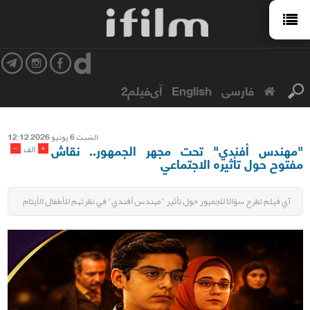
فارسی
English
آی‌فیلم2
السّبت 6 یونیو 2026 12:12
"مهندس أفندي" تحت مجهر الجمهور.. نقاش
-
+
الف
مفتوح حول تأثيره الاجتماعي
آي فيلم تطرح سؤالا للجمهور حول تأثير "مهندس أفندي" في نظرتهم للأطفال الأيتام