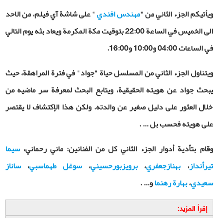
ويأتيكم الجزء الثاني من "
مهندس افندي
" على شاشة آي فيلم، من الاحد
الى الخميس في الساعة 22:00 بتوقيت مكة المكرمة ويعاد بثه يوم التالي
في الساعات 04:00 و10:00 و16:00.
ويتناول الجزء الثاني من المسلسل حياة "جواد" في فترة المراهقة، حيث
يبحث جواد عن هويته الحقيقية، ويتابع البحث لمعرفة سر ماضيه من
خلال العثور على دليل صغير عن والدته. ولكن هذا الإكتشاف لا يقتصر
على هويته فحسب بل ... .
وقام بتأدية أدوار الجزء الثاني كل من الفنانين: ماني رحماني،
سيما
تيرأنداز
،
بهنازجعفري
،
برويزبورحسيني
،
سوغل طهماسبي
،
ساناز
سعيدي
،
بهارة رهنما
و... .
إقرأ المزيد: