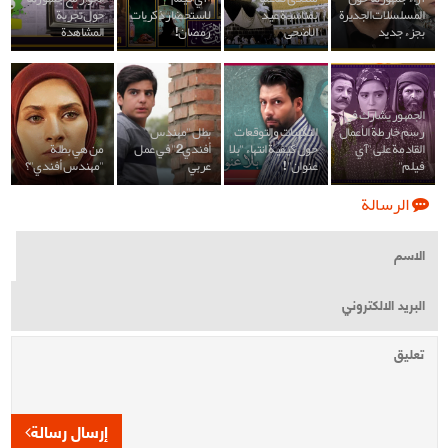
المسلسلات الجديرة
بمناسبة عيد
لاستحضار ذكريات
حول تجربة
بجزء جديد
الأضحى
رمضان!
المشاهدة
الجمهور يشارك في
رسم خارطة الأعمال
التكهنات والتوقعات
بطل "مهندس
القادمة على "آي
حول كيفية انتهاء "بلا
أفندي2" في عمل
من هي بطلة
فيلم"
عنوان"!
عربي
"مهندس أفندي"؟
الرسالة
إرسال رسالة