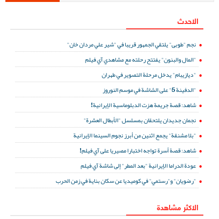
الاحدث
نجم "طوبى" يلتقي الجمهور قريبا في "شير علي مردان خان"
"المال والبنون" يفتتح رحلته مع مشاهدي آي فيلم
"ديازيبام" يدخل مرحلة التصوير في طهران
"الدفينة 5" على الشاشة في موسم النوروز
شاهد: قصة جريمة هزت الدبلوماسية الإيرانية!
نجمان جديدان يلتحقان بمسلسل "الأبطال العشرة"
"بلا مشنقة" يجمع اثنين من أبرز نجوم السينما الإيرانية
شاهد: قصة أسرة تواجه اختبارا مصيريا على آي فيلم!
عودة الدراما الإيرانية "بعد المطر" إلى شاشة آي فيلم
"رضويان" و"رستمي" في كوميديا عن سكان بناية في زمن الحرب
الاكثر مشاهدة