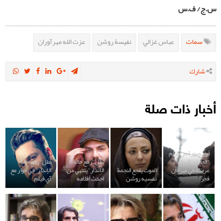
س.ج/ ف.س
سمات
عباس غزالي
نفيسة روشن
عزت الله مهرآوران
شارك
أخبار ذات صلة
أول صورة من فيلم
"الحامل" قبيل
بطل "رفع حالة
بطل "رفع حالة
عرضه في مهرجان
الموت يفجع النجمة
الانذار" ينتهي من
الإنذار" في حوار مع
فجر
نفسيه روشن
احدث افلامه
آي فيلم