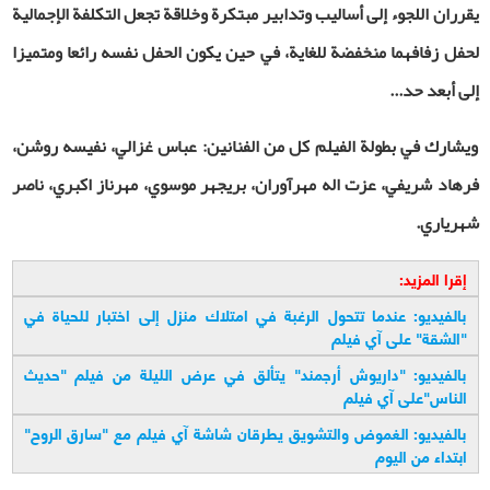
يقرران اللجوء إلى أساليب وتدابير مبتكرة وخلاقة تجعل التكلفة الإجمالية
لحفل زفافهما منخفضة للغاية، في حين يكون الحفل نفسه رائعا ومتميزا
إلى أبعد حد
...
ويشارك في بطولة الفيلم كل من الفنانين: عباس غزالي، نفيسه روشن،
فرهاد شریفي، عزت اله مهرآوران، بریجهر موسوي، مهرناز اکبري، ناصر
شهریاري
.
إقرا المزيد:
بالفيديو: عندما تتحول الرغبة في امتلاك منزل إلى اختبار للحياة في
"الشقة" على آي فيلم
بالفيديو: "داريوش أرجمند" يتألق في عرض الليلة من فيلم "حديث
الناس"على آي فيلم
بالفيديو: الغموض والتشويق يطرقان شاشة آي فيلم مع "سارق الروح"
ابتداء من اليوم