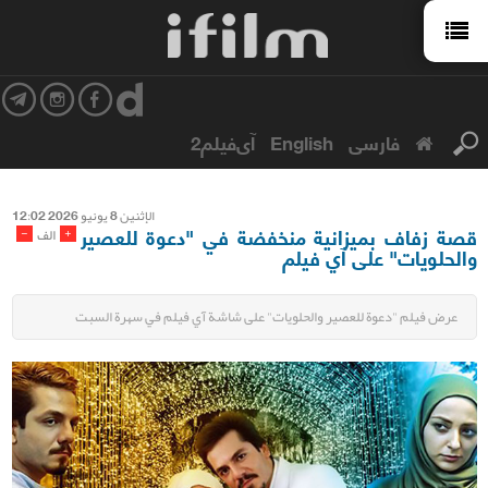
فارسی
English
آی‌فیلم2
الإثنین 8 یونیو 2026 12:02
قصة زفاف بميزانية منخفضة في "دعوة للعصير
-
+
الف
والحلويات" على آي فيلم
عرض فيلم "دعوة للعصير والحلويات" على شاشة آي فيلم في سهرة السبت