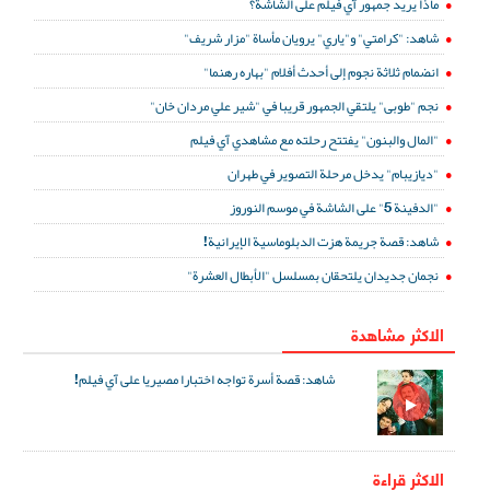
ماذا يريد جمهور آي فيلم على الشاشة؟
شاهد: "كرامتي" و"ياري" يرويان مأساة "مزار شريف"
انضمام ثلاثة نجوم إلى أحدث أفلام "بهاره رهنما"
نجم "طوبى" يلتقي الجمهور قريبا في "شير علي مردان خان"
"المال والبنون" يفتتح رحلته مع مشاهدي آي فيلم
"ديازيبام" يدخل مرحلة التصوير في طهران
"الدفينة 5" على الشاشة في موسم النوروز
شاهد: قصة جريمة هزت الدبلوماسية الإيرانية!
نجمان جديدان يلتحقان بمسلسل "الأبطال العشرة"
الاكثر مشاهدة
شاهد: قصة أسرة تواجه اختبارا مصيريا على آي فيلم!
الاكثر قراءة