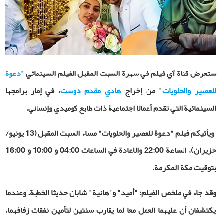
ستعرض قناة آي فيلم في سهرة السبت المقبل الفيلم السينمائي "
دعوة
للعصير والحلويات
" من إخراج
هادي مقدم‌ دوست
، في إطار برامجها
السينمائية التي تقدم أعمالا اجتماعية ذات طابع كوميدي وإنساني
.
ويأتيكم فيلم "دعوة للعصير والحلويات" مساء السبت المقبل (13 يونيو/
حزيران)، الساعة 22:00 والاعادة في الساعات 04:00 و 10:00 و 16:00
بتوقيت مكة المكرمة
.
وقد جاء في ملخص الفيلم: "
أميد" و"هانية" شابان حديثا الخطبة. وعندما
يكتشفان أن عليهما العمل معا لما يقارب سنتين لتأمين نفقات زفافهما،