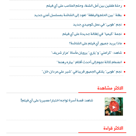
رحلة طفلين بين أمل الشفاء وحلم الملاعب على آي فيلم
بطلة "بين الحلم واليقظة" تعود إلى الشاشة بمسلسل أمني جديد
نجم "طوبى" في عمل كوميدي جديد
نجمة "كيميا" في إطلالة جديدة على آي فيلم
ماذا يريد جمهور آي فيلم على الشاشة؟
شاهد: "كرامتي" و"ياري" يرويان مأساة "مزار شريف"
انضمام ثلاثة نجوم إلى أحدث أفلام "بهاره رهنما"
نجم "طوبى" يلتقي الجمهور قريبا في "شير علي مردان خان"
الاكثر مشاهدة
شاهد: قصة أسرة تواجه اختبارا مصيريا على آي فيلم!
الاكثر قراءة