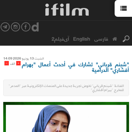
فارسی
English
آی‌فیلم2
السّبت 13 یونیو 2026 14:09
"شبنم قرباني" تشارك في أحدث أعمال "بهرام
-
+
الف
أفشاري" الدرامية
الفنانة "شبنم قرباني" تخوض تجربة جديدة على المنصات الإلكترونية عبر "المدمر"
للمخرج "بهرام أفشاري"