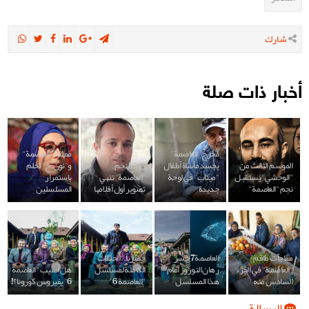
شارك
أخبار ذات صلة
مخرج "العاصمة"
ممثلة "العاصمة"
الموسم الثالث من
يجسد مأساة أطفال
زوجة نجم
و"نون، خ" تحلم
"الوحشي" يستقبل
"ميناب" في لوحة
"العاصمة" تنهي
باستمرار
نجم "العاصمة"
جديدة
تصوير أول أفلامها
المسلسلين
مفاجآت طاقم
العاصمة7 خسر
حصرياً.. الحلقات
"العاصمة" في الجزء
رهان النوروز امام
الكاملة لمسلسل
هل أصيب "العاصمة
السادس منه
هذا المسلسل
"العاصمة 6"
6" بفيروس كورونا؟!
الرسالة