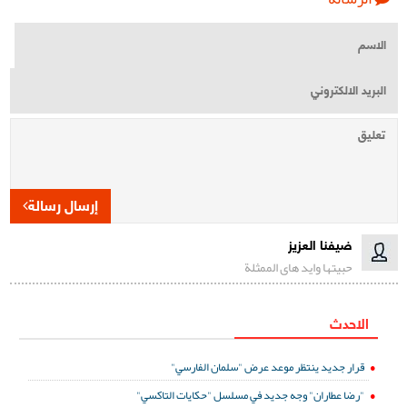
إرسال رسالة
ضيفنا العزيز
حبیتها واید های الممثلة
الاحدث
قرار جديد ينتظر موعد عرض "سلمان الفارسي"
"رضا عطاران" وجه جديد في مسلسل "حكايات التاكسي"