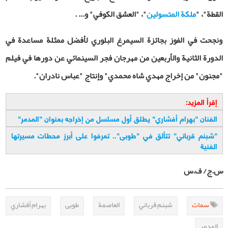
القطة"، "
ملكة المتسولين
"، "العشق الكوفي" و... .
ونجحت في الفوز بجائزة السيمرغ البلوري لأفضل ممثلة مساعدة في
الدورة الثانية والأربعين من مهرجان فجر السينمائي عن دورها في
فیلم
"
مجنون" من إخراج مهدي شاه محمدي" وإنتاج "عباس نادران".
إقرأ المزيد:
الفنان "بهرام أفشاري" يطلق أول مسلسل من إخراجه بعنوان "المدمر
"
"
شبنم قرباني" تتألق في "طوبى".. تعرفوا على أبرز محطات مسيرتها
الفنية
س.ج/ ف.س
سمات
شبنم قرباني
العاصمة
طوبى
بهرام أفشاري
المدمر