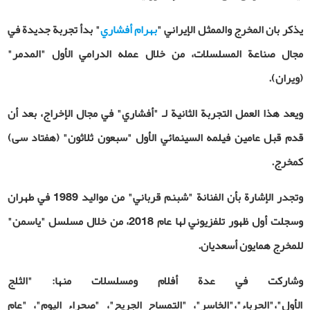
يذكر بان المخرج والممثل الإيراني "
بهرام أفشاري
" بدأ تجربة جديدة في
مجال صناعة المسلسلات، من خلال عمله الدرامي الأول "المدمر"
(ويران).
ويعد هذا العمل التجربة الثانية لـ "أفشاري" في مجال الإخراج، بعد أن
قدم قبل عامين فيلمه السينمائي الأول "سبعون ثلاثون" (هفتاد سی)
كمخرج
.
وتجدر ال
إشارة بأن الفنانة "شبنم قرباني" من موالید 1989 في طهران
وسجلت أول ظهور تلفزيوني لها عام 2018، من خلال مسلسل "ياسمن"
للمخرج همايون أسعديان.
وشاركت في عدة أفلام ومسلسلات منها:
"الثلج
الأول"،"الحرباء"،"الخاسر"، "التمساح الجريح"، "صحراء اليوم"، "عام