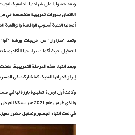
وبعد حصولها على شهادتها الجامعية، اتجهت 
الالتحاق بدورات تدريبية متخصصة في فن
أعمالها الفنية أسلوبي الواقعية والواقعية ال
وتعد "سزاوار" من خريجات ورشة "آوا" ل
للتمثيل، حيث أكملت دراستها الأكاديمية 
وبعد انتهاء هذه المرحلة التدريبية، خاضت أ
إبراز قدراتها الفنية. كما شاركت في المسر
وكانت أول تجربة تمثيلية بارزة لها في مس
والذي عُرض عام 2021 ع
في لفت انتباه الجمهور وتحقيق حضور مميز
.