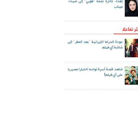
إهداء جائزة نجمة "طوبي" إلى شهداء
ميناب
ثر تفاعلا
عودة الدراما الإيرانية "بعد المطر" إلى
شاشة آي فيلم
شاهد: قصة أسرة تواجه اختبارا مصيريا
على آي فيلم!