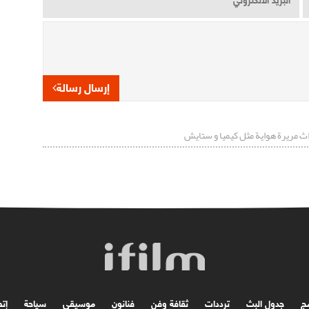
إرسال رسالة
اث مريرة هواية مثل كيميا و ستايش
مج
جدول البث
ترددات
ثقافة وفن
فنانون
موسیقی
سياحة
إتص