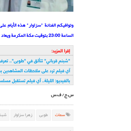
وتوافيكم الفنانة "سزاوار" هذه الأيام 
الساعة 23:00 بتوقيت مكة المكرمة ويعاد عرضه اليوم التالي في الساعات 05:00 و11:00 و17:00
إقرا المزيد:
"
شبنم قرباني" تتألق في "طوبى".. تعرفو
آي فيلم ترد على ملاحظات المشاهدين 
بالفيديو: الليلة.. آي فيلم تستقبل مس
س.ج/ ف.س
سمات
طوبى
زهرا سزاوار
شبنم