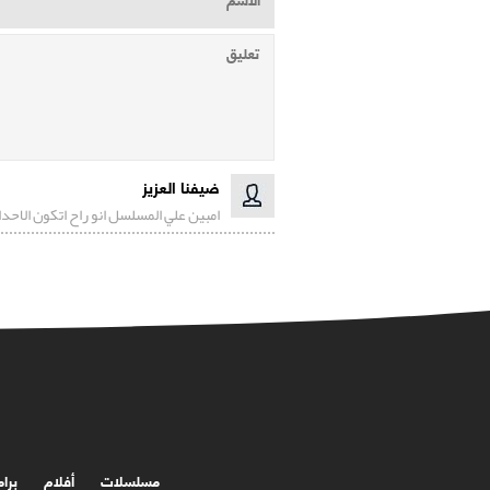
ضيفنا العزيز
امبين علي المسلسل انو راح اتكون الاحد
مسلسلات
أفلام
برا