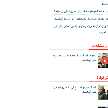
رانية
د: قصة أسرة تواجه اختبارا مصيريا على آي فيلم!
ة الدراما الإيرانية "بعد المطر" إلى شاشة آي فيلم
ويان" و"رستمي" في كوميديا عن سكان بناية في
 الحرب
كثر مشاهدة
شاهد: قصة أسرة تواجه اختبارا مصيريا
على آي فيلم!
ثر قراءة
قصة الحب والصراع في "المال والبنون"
على آي فيلم