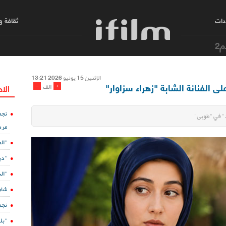
دات
ثقافة 
م2
الإثنین 15 یونیو 2026 13:21
 الفنانة الشابة "زهراء سزاوار"
-
+
الف
الا
نجم
د" في "طوبی"
مرد
"ال
"دي
"الدفينة 5" ع
شاه
نجم
"بل