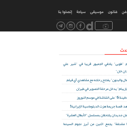
وفن
فنانون
موسیقی
سياحة
إتصلوا بنا
حدث
 "طوبى" يلتقي الجمهور قريبا في "شير علي
ان خان"
مال والبنون" يفتتح رحلته مع مشاهدي آي فيلم
ازيبام" يدخل مرحلة التصوير في طهران
لى الشاشة في موسم النوروز
د: قصة جريمة هزت الدبلوماسية الإيرانية!
ان جديدان يلتحقان بمسلسل "الأبطال العشرة"
ا مشنقة" يجمع اثنين من أبرز نجوم السينما