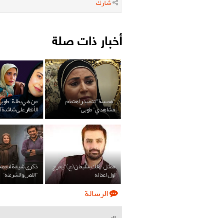
شارك
أخبار ذات صلة
"همسة" تتصدر اهتمام
من هي بطلة "طوبى
مشاهدي "طوبى"
الأنظار على شاشة 
ممثل "ملك سليمان (ع)" يخرج
ذكرى شيقة لنجم
اول اعماله
"اللص والشرطة"
الرسالة