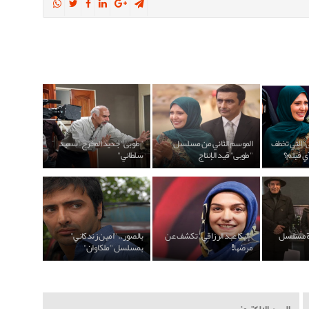
" التي تخطف
الموسم الثاني من مسلسل
"طوبى" جديد المخرج "سعيد
آي فيلم؟
"طوبى" قيد الإنتاج
سلطاني"
ة مسلسل
"إليكا عبد الرزاقي" تكشف عن
بالصور.. "امين زندكاني"
مرضها!
بمسلسل "ملكاوان"