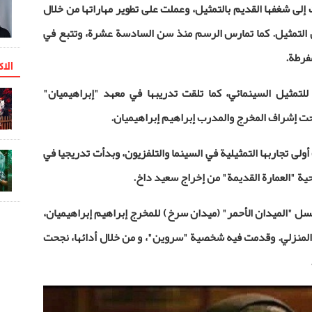
إلى شغفها القديم بالتمثيل، وعملت على تطوير مهاراتها من خلال
 التمثيل. كما تمارس الرسم منذ سن السادسة عشرة، وتتبع في
مفرطة.
الاک
لتمثيل السينمائي، كما تلقت تدريبها في معهد "إبراهيميان"
تحت إشراف المخرج والمدرب إبراهيم إبراهيميان
.
ولى تجاربها التمثيلية في السينما والتلفزيون، وبدأت تدريجيا في
حية "العمارة القديمة" من إخراج سعيد داخ.
لسل "الميدان الأحمر" (ميدان سرخ) للمخرج إبراهيم إبراهيميان،
بر شبكة العرض المنزلي. وقدمت فيه شخصية "سروين"، و من خلال أدائها، نجحت