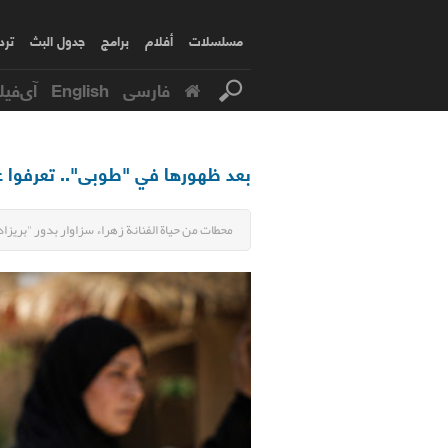
مسلسلات
أفلام
برامج
جدول البث
ترد
فارسی
English
آی‌فیل
بعد ظهورها في "طوبی".. تعرفوا على
محطات من حياة الفنانة زهراء سزاوار بدور "بريزا