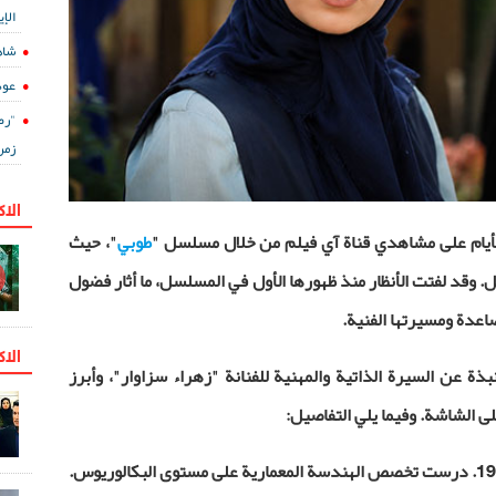
الإي
شاه
عود
"رض
زمن
الا
الأيام على مشاهدي قناة آي فيلم من خلال مسلسل "
طوبي
"، حيث
 وقد لفتت الأنظار منذ ظهورها الأول في المسلسل، ما أثار فضول
صاعدة ومسيرتها الفنية
.
الاك
ذة عن السيرة الذاتية والمهنية للفنانة
"
زهراء سزاوار"، وأبرز
لى الشاشة. وفيما يلي التفاصيل
:
ولدت زهراء سزاوار في 29 مارس/آذار 1994. درست تخصص الهندسة المعمارية على مستوى البكالوريوس.