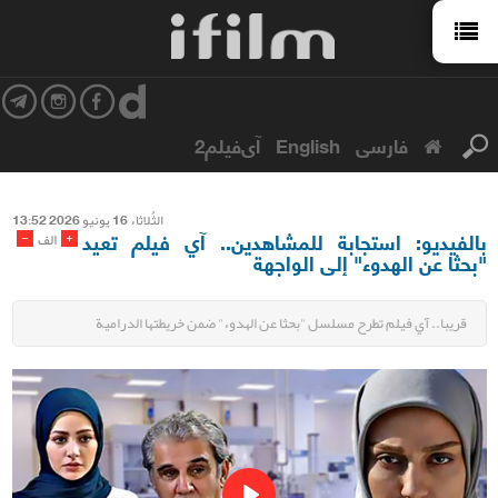
فارسی
English
آی‌فیلم2
الثُلاثاء 16 یونیو 2026 13:52
بالفيديو: استجابة للمشاهدين.. آي فيلم تعيد
-
+
الف
"بحثا عن الهدوء" إلى الواجهة
قريبا.. آي فيلم تطرح مسلسل "بحثا عن الهدوء" ضمن خريطتها الدرامية