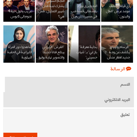
النجم حسيني
آي فيلم تكشف
النجم برق نورد
يشارك ابنة فنان
موعد عرض "المال
ينضم الى قصة حب
شهير التمثيل..فمن
غريب يحول حياة 4
والبنون"
في مسيرة الاربعين
هي؟
نجوم الى كابوس
"الرسام والهيام"
بداية معرفة "بجمان
"القرش" الإيراني
شاهدوا دور المرأة
يكشف عن وجه
بازغي" بـ"شهاب
يبتلع فناناً جديداً
الايرانية في الحقبة
جديد لغفار منش
حسيني"
والتصوير نهاية يوليو
البهلوية
الرسالة