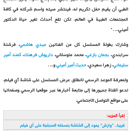
الطبي أن يقيم حفل تكريم له، فينتشر صيته واسم شركته في كافة
المجتمعات الطبية في العالم، لكن تقع أحداث تغير حياة الدكتور
أميني
...
."
وشارك بطولة المسلسل كل من الفنانين
مهدي هاشمي
، فرشتة
سرابندي،
بجمان بازغي
، محمد متوسلاني،
داريوش فرهنك
،
كمند أمير
سليماني
، زهرا سعيدي،
حديث أمير أميني
و... .
ولمعرفة الموعد الرسمي لانطلاق عرض المسلسل على شاشة آي فيلم،
تدعو القناة جمهورها إلى متابعة أخبارها عبر موقعها الرسمي وصفحاتها
على مواقع التواصل الاجتماعي
.
إقرأ المزيد:
قريبا.. "وارش" يعود إلى الشاشة بنسخته المدبلجة على آي فيلم