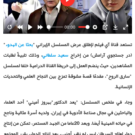
Play
00:00
Restart
Rewind
Play
Forward
Settings
PIP
Download
Ente
10s
10s
fulls
تستعد قناة آي فيلم لإطلاق عرض المسلسل الإيراني "
بحثا عن الهدوء
"
(در جستجوي آرامش) من إخراج
سعيد سلطاني
، وذلك تلبيةً لطلبات
المشاهدين، حيث ينضم العمل إلى خريطة القناة الدرامية خلفا لمسلسل
"سارق الروح"، مقدمًا قصة مشوقة تمزج بين النجاح العلمي والتحديات
الإنسانية
.
وجاء في ملخص المسلسل: "يعد الدكتور"بهروز أميني" أحد العلماء
والباحثين في مجال صناعة الأدوية في إيران. ولديه أسرة مثالية وناجح
في حياته المهنية أيضا. وبعد 20عاما من الجهد المستمر، تمكن من إنتاج
دواء لعلاج السرطان ليس له نظير أجنبي. بعد إنتاج الدواء، يقرر المجتمع