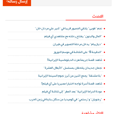
إرسال رسالة
الاحدث
نجم "طوبى" يلتقي الجمهور قريبا في "شير علي مردان خان"
"المال والبنون" يفتتح رحلته مع مشاهدي آي فيلم
"ديازيبام" يدخل مرحلة التصوير في طهران
"الدفينة 5" على الشاشة في موسم النوروز
شاهد: قصة جريمة هزت الدبلوماسية الإيرانية!
نجمان جديدان يلتحقان بمسلسل "الأبطال العشرة"
"بلا مشنقة" يجمع اثنين من أبرز نجوم السينما الإيرانية
شاهد: قصة أسرة تواجه اختبارا مصيريا على آي فيلم!
عودة الدراما الإيرانية "بعد المطر" إلى شاشة آي فيلم
"رضويان" و"رستمي" في كوميديا عن سكان بناية في زمن الحرب
الاكثر مشاهدة