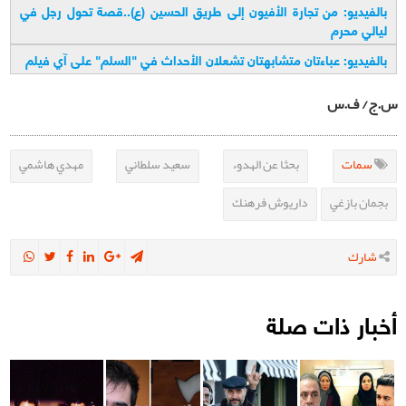
بالفيديو: من تجارة الأفيون إلى طريق الحسين (ع)..قصة تحول رجل في
ليالي محرم
بالفيديو: عباءتان متشابهتان تشعلان الأحداث في "السلم" على آي فيلم
س.ج/ ف.س
سمات
بحثا عن الهدوء
سعيد سلطاني
مهدي هاشمي
بجمان بازغي
داريوش فرهنك
شارك
أخبار ذات صلة