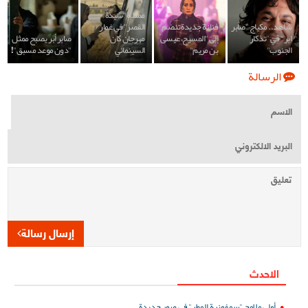
ممثلة "سيدة
شاهد.. مكياج "صابر
فنانة جديدة تنضم
القصر" في غمار
ابر" في "تذكار
إلى "المسيح، عيسى
مهرجان كان
صابر أبر يصبح ممثل
الجنوب"
بن مريم"
السينمائي
"دون موعد مسبق"!
الرسالة
إرسال رسالة
الاحدث
أولى ملامح "سمفونية المطر" في صور جديدة