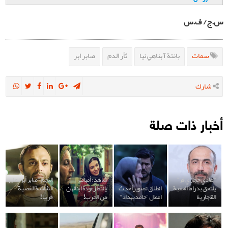
س.ج/ ف.س
سمات
بانتة آ بناهي نيا
ثأر الدم
صابر ابر
شارك
أخبار ذات صلة
"هادي حجازي فر"
شاهد: أمهات
النجم "صابر أبر" على
يلتحق بدراما الحقبة
انطلاق تصوير أحدث
بإنتظارعودة ابنائهن
الشاشة الفضية
القاجارية
اعمال "حامد بهداد"
من الحرب!
قريبا!