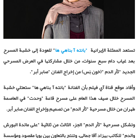
تستعد الممثلة الإيرانية
"بانته آ بناهي ها
"
للعودة إلى خشبة المسرح
بعد غياب دام سبع سنوات، من خلال مشاركتها في العرض المسرحي
الجديد "ثأر الدم
"
(خون
‌بَس)
من إخراج الفنان "صابر أبر".
وأفاد موقع قناة آي فيلم بأن الفنانة
"بانته ‌آ بناهي ‌ها" ستعتلي خشبة
المسرح خلال صيف هذا العام على مسرح قاعة "وحدت" في العاصمة
طهران من خلال
مسرحية
"ثأر الدم" من تصميم وإخراج الفنان صابر أبر.
وتشكل مسرحية "ثأر الدم"
الجزء الثالث من ثلاثية "على مائدة البورش
والدم" للكاتب بهزاد آقا جمالي، وتنتج بالتعاون بين بويا مقصود ومؤسسة