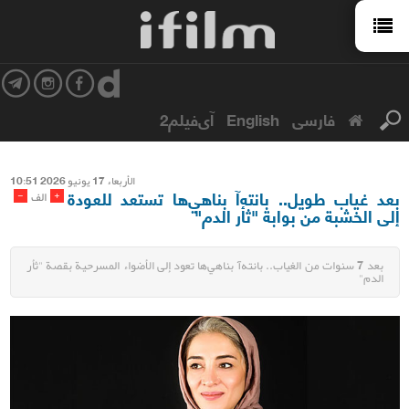
فارسی
English
آی‌فیلم2
الأربعاء 17 یونیو 2026 10:51
بعد غياب طويل.. بانته‌آ بناهي‌ها تستعد للعودة
-
+
الف
إلى الخشبة من بوابة "ثأر الدم"
بعد 7 سنوات من الغياب.. بانته‌آ بناهي‌ها تعود إلى الأضواء المسرحية بقصة "ثأر
الدم"