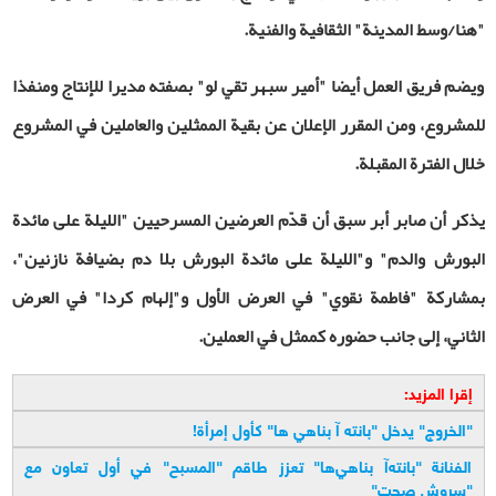
"هنا/وسط المدينة" الثقافية والفنية
.
ويضم فريق العمل أيضا "أمير سبهر تقي لو" بصفته مديرا للإنتاج ومنفذا
للمشروع، ومن المقرر الإعلان عن بقية الممثلين والعاملين في المشروع
خلال الفترة المقبلة
.
يذكر أن صابر أبر سبق أن قدّم العرضين المسرحيين "الليلة على مائدة
البورش والدم"
و"الليلة على مائدة البورش بلا دم بضيافة نازنين"،
بمشاركة "فاطمة نقوي" في العرض الأول و"إلهام كردا" في العرض
الثاني، إلى جانب حضوره كممثل في العملين
.
إقرا المزيد:
"
الخروج" يدخل "بانته آ بناهي ها" كأول إمرأة
!
الفنانة "بانته‌آ بناهي‌ها" تعزز طاقم "المسبح" في أول تعاون مع
"سروش صحت
"