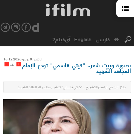
فارسی
English
آی‌فیلم2
الإثنین 6 یولیو 2026 15:12
بصورة وبيت شعر.. "كيتي قاسمي" تودع الإمام
-
+
الف
المجاهد الشهيد
بالتزامن مع مراسم التشييع.. "كيتي قاسمي" تنشر رسالة رثاء للقائد الشهيد