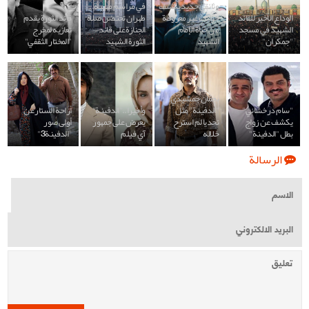
وثائقي جديد يكشف
في مراسم مهيبة..
الوداع الأخير للقائد
جوانب غير معروفة
طهران تحتضن صلاة
قائد الثورة يقدم
الشهيد في مسجد
من حياة الإمام
الجنازة على قائد
تعازيه لمخرج
"جمكران"
الشهيد
الثورة الشهيد
"المختار الثقفي"
بجمان جمشيدي:
"سام درخشاني"
"الدفينة" مثل
وأخيرا.."الدفينة"
ازاحة الستار عن
يكشف عن زواج
تحديا لم استرح
يعرض على جمهور
أولى صور
بطل "الدفينة"
خلاله
آي فيلم
"الدفينة3"
الرسالة