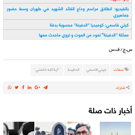
بالفيديو: انطلاق مراسم وداع القائد الشهيد في طهران وسط حضور
جماهيري
كيتي قاسمي: كوميديا "الدفينة" محسوبة بدقة
ممثلة "الدفينة" تعود من الموت و تروي ماحدث معها
س.ج/ ف.س
سمات
جيتي قاسمي
الدفينة
"آية الله خامنئي"
شارك
أخبار ذات صلة