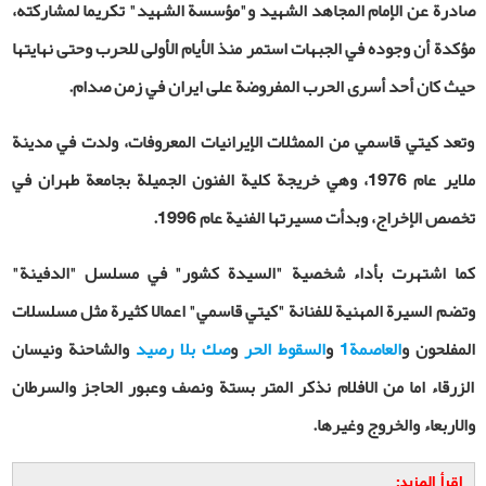
صادرة عن الإمام المجاهد الشهيد و"مؤسسة الشهيد" تكريما لمشاركته،
مؤكدة أن وجوده في الجبهات استمر منذ الأيام الأولى للحرب وحتى نهايتها
حيث كان أحد أسرى الحرب المفروضة على ايران في زمن صدام.
وتعد كيتي قاسمي من الممثلات الإيرانيات المعروفات، ولدت في مدينة
ملاير عام 1976، وهي خريجة كلية الفنون الجميلة بجامعة طهران في
تخصص الإخراج، وبدأت مسيرتها الفنية عام 1996.
كما اشتهرت بأداء شخصية "السيدة كشور" في مسلسل "الدفينة"
وتضم السيرة المهنية للفنانة "كيتي قاسمي" اعمالا كثيرة مثل مسلسلات
المفلحون
و
العاصمة1
و
السقوط الحر
و
صك بلا رصيد
والشاحنة ونيسان
الزرقاء اما من الافلام نذكر المتر بستة ونصف وعبور الحاجز والسرطان
والاربعاء والخروج وغيرها
.
إقرأ المزيد: