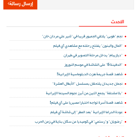
إرسال رسالة
الاحدث
نجم "طوبى" يلتقي الجمهور قريبا في "شير علي مردان خان"
"المال والبنون" يفتتح رحلته مع مشاهدي آي فيلم
"ديازيبام" يدخل مرحلة التصوير في طهران
"الدفينة 5" على الشاشة في موسم النوروز
شاهد: قصة جريمة هزت الدبلوماسية الإيرانية!
نجمان جديدان يلتحقان بمسلسل "الأبطال العشرة"
"بلا مشنقة" يجمع اثنين من أبرز نجوم السينما الإيرانية
شاهد: قصة أسرة تواجه اختبارا مصيريا على آي فيلم!
عودة الدراما الإيرانية "بعد المطر" إلى شاشة آي فيلم
"رضويان" و"رستمي" في كوميديا عن سكان بناية في زمن الحرب