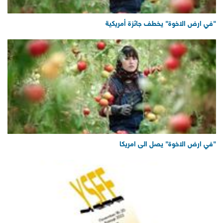
"في ارض الاخوة" يخطف جائزة أمريكية
"في ارض الاخوة" يصل الى امريكا