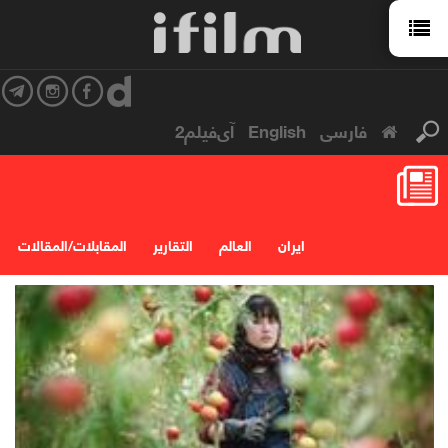
فارسی
English
آی‌فیلم2
ایران
العالم
التقارير
المقابلات/المقالات