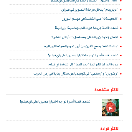
"المال والبنون" يفتتح رحلته مع مشاهدي آي فيلم
"ديازيبام" يدخل مرحلة التصوير في طهران
"الدفينة 5" على الشاشة في موسم النوروز
شاهد: قصة جريمة هزت الدبلوماسية الإيرانية!
نجمان جديدان يلتحقان بمسلسل "الأبطال العشرة"
"بلا مشنقة" يجمع اثنين من أبرز نجوم السينما الإيرانية
شاهد: قصة أسرة تواجه اختبارا مصيريا على آي فيلم!
عودة الدراما الإيرانية "بعد المطر" إلى شاشة آي فيلم
"رضويان" و"رستمي" في كوميديا عن سكان بناية في زمن الحرب
الاكثر مشاهدة
شاهد: قصة أسرة تواجه اختبارا مصيريا على آي فيلم!
الاكثر قراءة