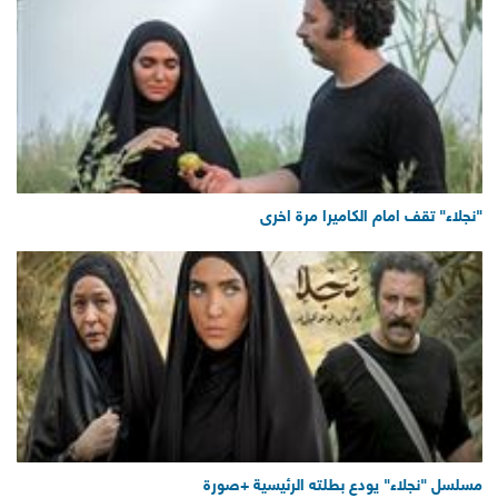
"نجلاء" تقف امام الكاميرا مرة اخرى
مسلسل "نجلاء" يودع بطلته الرئيسية +صورة