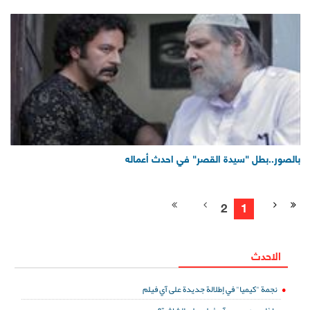
بالصور..بطل "سيدة القصر" في احدث أعماله
2
1
الاحدث
نجمة "كيميا" في إطلالة جديدة على آي فيلم