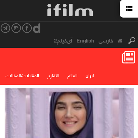
فارسی
English
آی‌فیلم2
ایران
العالم
التقارير
المقابلات/المقالات