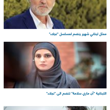
ممثل لبناني شهير ينضم لمسلسل "نجلاء"
اللبنانية "آن ماري سلامة" تنضم الى "نجلاء"