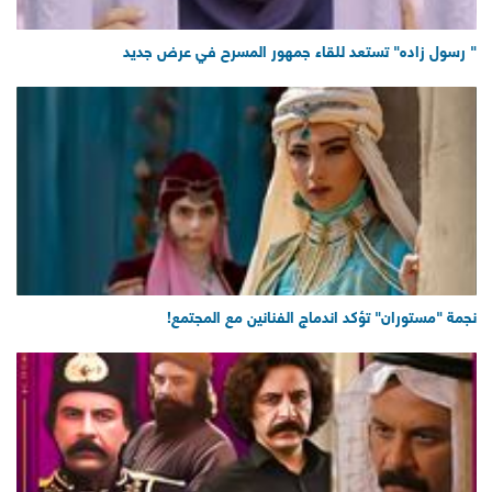
" رسول زاده" تستعد للقاء جمهور المسرح في عرض جديد
نجمة "مستوران" تؤكد اندماج الفنانين مع المجتمع!