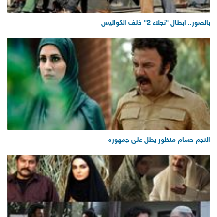
بالصور.. ابطال "نجلاء 2" خلف الكواليس
النجم حسام منظور يطل على جمهوره