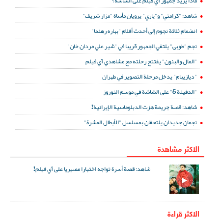
ماذا يريد جمهور آي فيلم على الشاشة؟
شاهد: "كرامتي" و"ياري" يرويان مأساة "مزار شريف"
انضمام ثلاثة نجوم إلى أحدث أفلام "بهاره رهنما"
نجم "طوبى" يلتقي الجمهور قريبا في "شير علي مردان خان"
"المال والبنون" يفتتح رحلته مع مشاهدي آي فيلم
"ديازيبام" يدخل مرحلة التصوير في طهران
"الدفينة 5" على الشاشة في موسم النوروز
شاهد: قصة جريمة هزت الدبلوماسية الإيرانية!
نجمان جديدان يلتحقان بمسلسل "الأبطال العشرة"
الاكثر مشاهدة
شاهد: قصة أسرة تواجه اختبارا مصيريا على آي فيلم!
الاكثر قراءة