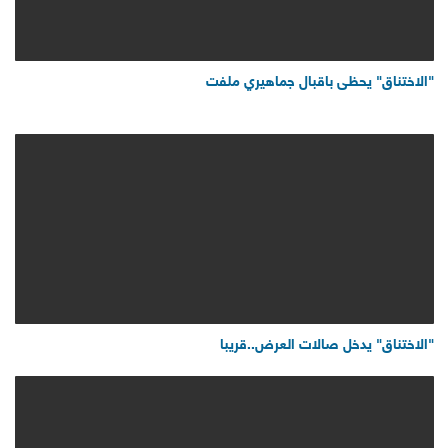
"الاختناق" يحظى باقبال جماهيري ملفت
"الاختناق" يدخل صالات العرض..قريبا