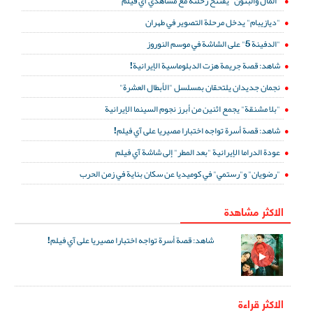
"المال والبنون" يفتتح رحلته مع مشاهدي آي فيلم
"ديازيبام" يدخل مرحلة التصوير في طهران
"الدفينة 5" على الشاشة في موسم النوروز
شاهد: قصة جريمة هزت الدبلوماسية الإيرانية!
نجمان جديدان يلتحقان بمسلسل "الأبطال العشرة"
"بلا مشنقة" يجمع اثنين من أبرز نجوم السينما الإيرانية
شاهد: قصة أسرة تواجه اختبارا مصيريا على آي فيلم!
عودة الدراما الإيرانية "بعد المطر" إلى شاشة آي فيلم
"رضويان" و"رستمي" في كوميديا عن سكان بناية في زمن الحرب
الاكثر مشاهدة
شاهد: قصة أسرة تواجه اختبارا مصيريا على آي فيلم!
الاكثر قراءة