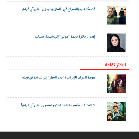
قصة الحب والصراع في "المال والبنون" على آي فيلم
إهداء جائزة نجمة "طوبي" إلى شهداء ميناب
الاکثر تفاعلا
عودة الدراما الإيرانية "بعد المطر" إلى شاشة آي فيلم
شاهد: قصة أسرة تواجه اختبارا مصيريا على آي فيلم!