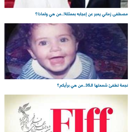
مصطفى زماني يعبر عن إعجابه بممثلة!..من هي ولماذا؟
نجمة تطفئ شمعتها الـ35..من هي برأيكم؟