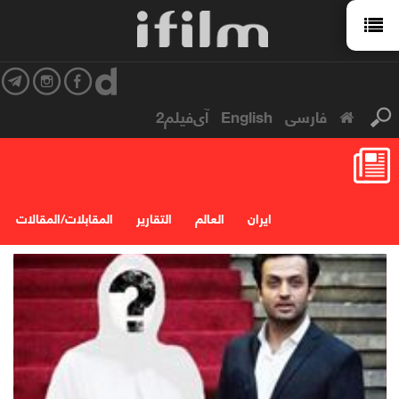
فارسی
English
آی‌فیلم2
ایران
العالم
التقارير
المقابلات/المقالات