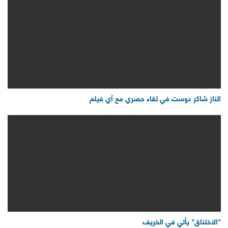
الناز شاكر دوست في لقاء حصري مع آي فيلم
"الاختناق" يأتي في الخريف