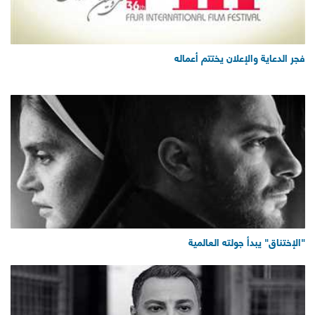
فجر الدعاية والإعلان يختتم أعماله
"الإختناق" يبدأ جولته العالمية