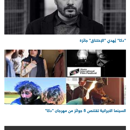
"دكا" يُهدي "الإختناق" جائزة
السينما الايرانية تقتنص 5 جوائز من مهرجان "دكا"