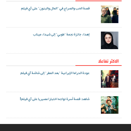
قصة الحب والصراع في "المال والبنون" على آي فيلم
إهداء جائزة نجمة "طوبي" إلى شهداء ميناب
الاکثر تفاعلا
عودة الدراما الإيرانية "بعد المطر" إلى شاشة آي فيلم
شاهد: قصة أسرة تواجه اختبارا مصيريا على آي فيلم!