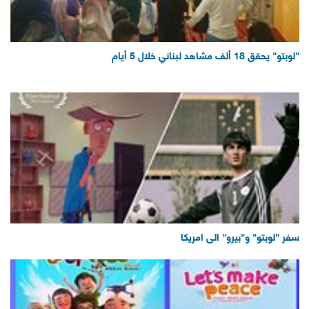
"لوبتو" يحقق 18 ألف مشاهد لبناني خلال 5 أيام
سفر "لوبتو" و"بيرو" الى امريكا