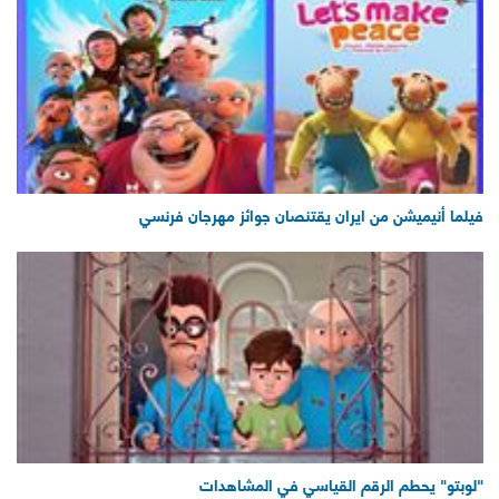
فيلما أنيميشن من ايران يقتنصان جوائز مهرجان فرنسي
"لوبتو" يحطم الرقم القياسي في المشاهدات