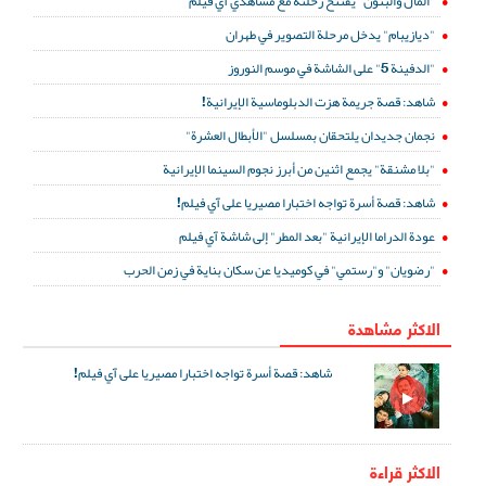
"المال والبنون" يفتتح رحلته مع مشاهدي آي فيلم
"ديازيبام" يدخل مرحلة التصوير في طهران
"الدفينة 5" على الشاشة في موسم النوروز
شاهد: قصة جريمة هزت الدبلوماسية الإيرانية!
نجمان جديدان يلتحقان بمسلسل "الأبطال العشرة"
"بلا مشنقة" يجمع اثنين من أبرز نجوم السينما الإيرانية
شاهد: قصة أسرة تواجه اختبارا مصيريا على آي فيلم!
عودة الدراما الإيرانية "بعد المطر" إلى شاشة آي فيلم
"رضويان" و"رستمي" في كوميديا عن سكان بناية في زمن الحرب
الاكثر مشاهدة
شاهد: قصة أسرة تواجه اختبارا مصيريا على آي فيلم!
الاكثر قراءة