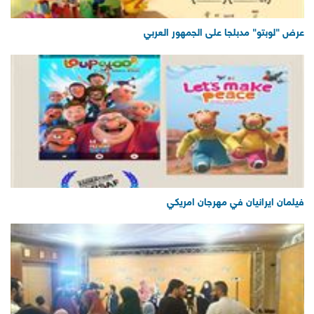
عرض "لوبتو" مدبلجا على الجمهور العربي
فيلمان ايرانيان في مهرجان امريكي