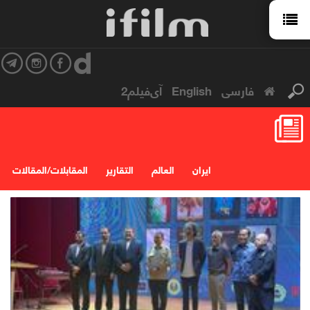
فارسی
English
آی‌فیلم2
ایران
العالم
التقارير
المقابلات/المقالات