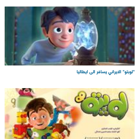
"لوبتو" الايراني يسافر الى ايطاليا