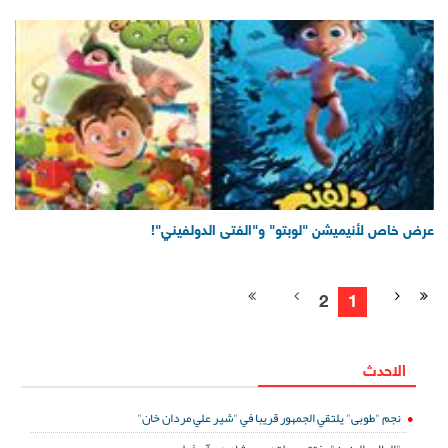
عرض خاص لأنيميشن "لوبتو" و"الفتى الدولفيني"!
2
1
الاحدث
نجم "طوبى" يلتقي الجمهور قريبا في "شير علي مردان خان"