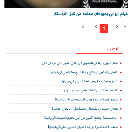
فيلم ايراني بمهرجان معتمد من قبل الأوسكار
1
الاحدث
نجم "طوبى" يلتقي الجمهور قريبا في "شير علي مردان خان"
"المال والبنون" يفتتح رحلته مع مشاهدي آي فيلم
"ديازيبام" يدخل مرحلة التصوير في طهران
"الدفينة 5" على الشاشة في موسم النوروز
شاهد: قصة جريمة هزت الدبلوماسية الإيرانية!
نجمان جديدان يلتحقان بمسلسل "الأبطال العشرة"
"بلا مشنقة" يجمع اثنين من أبرز نجوم السينما الإيرانية
شاهد: قصة أسرة تواجه اختبارا مصيريا على آي فيلم!