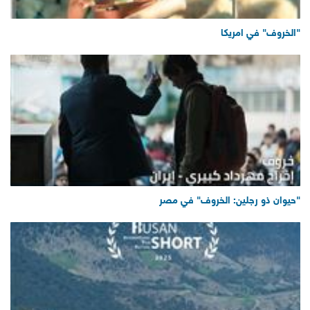
"الخروف" في امريكا
"حيوان ذو رجلين: الخروف" في مصر