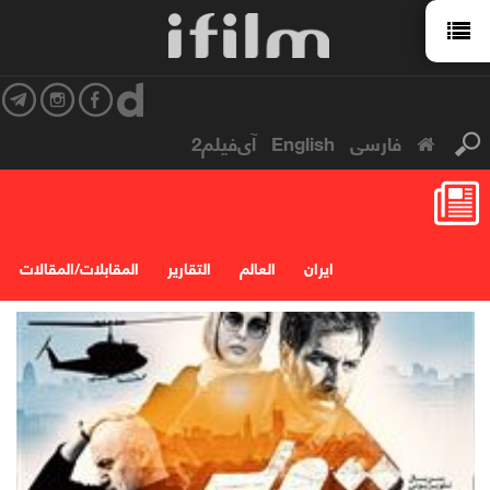
فارسی
English
آی‌فیلم2
ایران
العالم
التقارير
المقابلات/المقالات