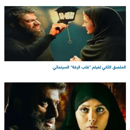
الملصق الثاني لفيلم "قلب الرقة" السينمائي