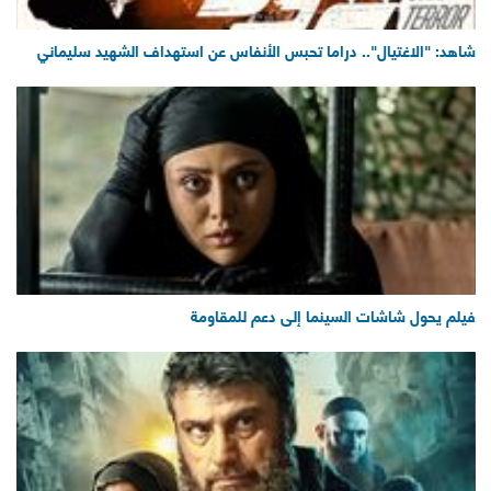
شاهد: "الاغتيال".. دراما تحبس الأنفاس عن استهداف الشهيد سليماني
فيلم يحول شاشات السينما إلى دعم للمقاومة