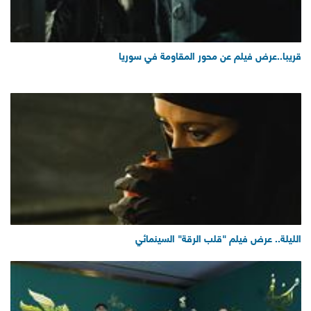
قريبا..عرض فيلم عن محور المقاومة في سوريا
الليلة.. عرض فيلم "قلب الرقة" السينمائي