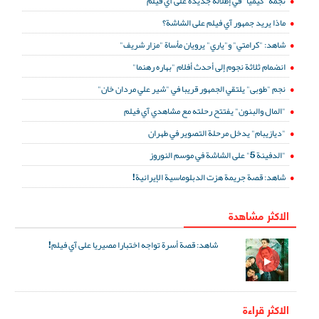
نجمة "كيميا" في إطلالة جديدة على آي فيلم
ماذا يريد جمهور آي فيلم على الشاشة؟
شاهد: "كرامتي" و"ياري" يرويان مأساة "مزار شريف"
انضمام ثلاثة نجوم إلى أحدث أفلام "بهاره رهنما"
نجم "طوبى" يلتقي الجمهور قريبا في "شير علي مردان خان"
"المال والبنون" يفتتح رحلته مع مشاهدي آي فيلم
"ديازيبام" يدخل مرحلة التصوير في طهران
"الدفينة 5" على الشاشة في موسم النوروز
شاهد: قصة جريمة هزت الدبلوماسية الإيرانية!
الاكثر مشاهدة
شاهد: قصة أسرة تواجه اختبارا مصيريا على آي فيلم!
الاكثر قراءة