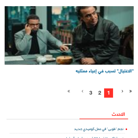
"الاغتيال" تسبب في إعياء ممثليه
3
2
1
الاحدث
نجم "طوبى" في عمل كوميدي جديد