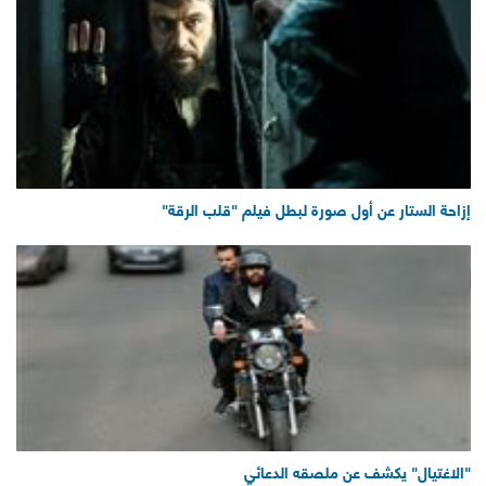
إزاحة الستار عن أول صورة لبطل فيلم "قلب الرقة"
"الاغتيال" يكشف عن ملصقه الدعائي