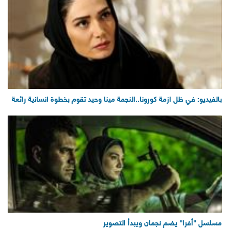
بالفيديو: في ظل ازمة كورونا..النجمة مينا وحيد تقوم بخطوة انسانية رائعة
مسلسل "أفرا" يضم نجمان ويبدأ التصوير