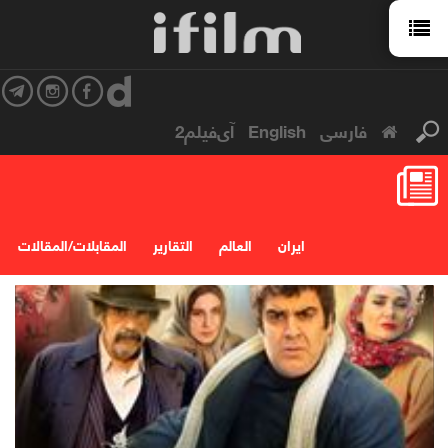
فارسی
English
آی‌فیلم2
ایران
العالم
التقارير
المقابلات/المقالات