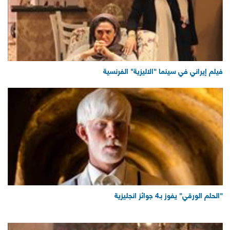
فيلم إيراني في سينما "الاليزية" الفرنسية
"الحلم الورقي" يفوز بـ4 جوائز انجليزية