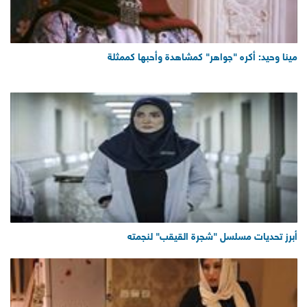
مينا وحيد: أكره "جواهر" كمشاهدة وأحبها كممثلة
أبرز تحديات مسلسل "شجرة القيقب" لنجمته