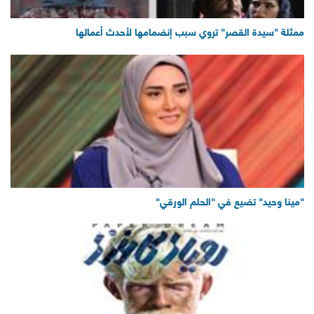
ممثلة "سيدة القصر" تروي سبب إنضمامها لأحدث أعمالها
"مينا وحيد" تضيع في "الحلم الورقي"