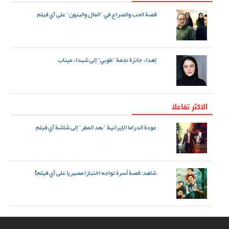
قصة الحب والصراع في "المال والبنون" على آي فيلم
إهداء جائزة نجمة "طوبي" إلى شهداء ميناب
الاکثر تفاعلا
عودة الدراما الإيرانية "بعد المطر" إلى شاشة آي فيلم
شاهد: قصة أسرة تواجه اختبارا مصيريا على آي فيلم!