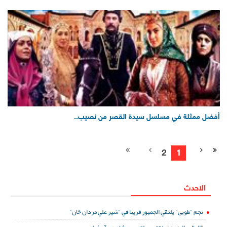
أفضل ممثلة في مسلسل سيدة القصر من نصيب..
2
1
الاحدث
نجم "طوبى" يلتقي الجمهور قريبا في "شير علي مردان خان"