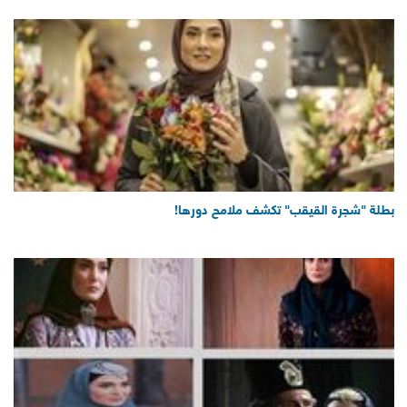
بطلة "شجرة القيقب" تكشف ملامح دورها!