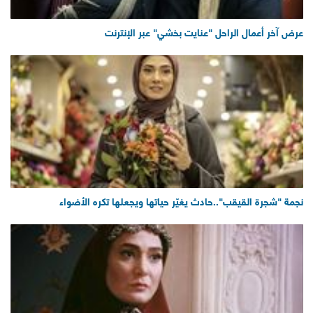
عرض آخر أعمال الراحل "عنايت بخشي" عبر الإنترنت
نجمة "شجرة القيقب"..حادث يغيّر حياتها ويجعلها تكره الأضواء