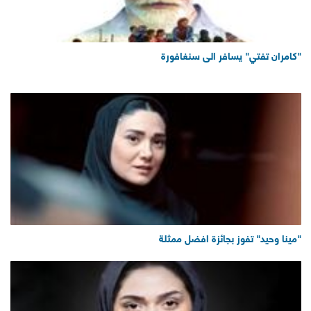
"كامران تفتي" يسافر الى سنغافورة
"مينا وحيد" تفوز بجائزة افضل ممثلة