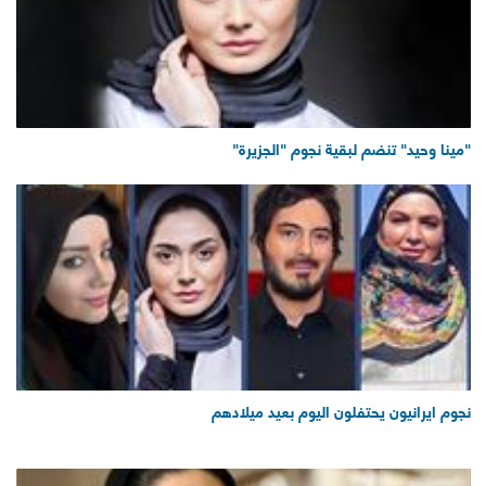
"مينا وحيد" تنضم لبقية نجوم "الجزيرة"
نجوم ايرانيون يحتفلون اليوم بعيد ميلادهم