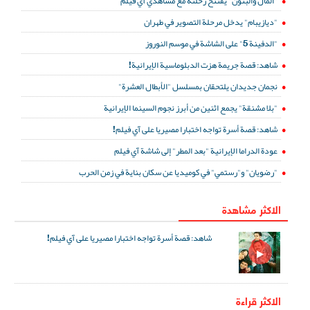
"المال والبنون" يفتتح رحلته مع مشاهدي آي فيلم
"ديازيبام" يدخل مرحلة التصوير في طهران
"الدفينة 5" على الشاشة في موسم النوروز
شاهد: قصة جريمة هزت الدبلوماسية الإيرانية!
نجمان جديدان يلتحقان بمسلسل "الأبطال العشرة"
"بلا مشنقة" يجمع اثنين من أبرز نجوم السينما الإيرانية
شاهد: قصة أسرة تواجه اختبارا مصيريا على آي فيلم!
عودة الدراما الإيرانية "بعد المطر" إلى شاشة آي فيلم
"رضويان" و"رستمي" في كوميديا عن سكان بناية في زمن الحرب
الاكثر مشاهدة
شاهد: قصة أسرة تواجه اختبارا مصيريا على آي فيلم!
الاكثر قراءة