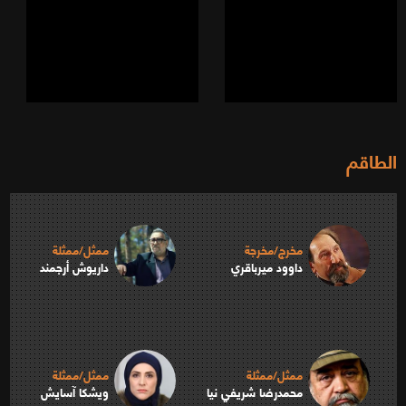
الطاقم
مخرج/مخرجة
ممثل/ممثلة
داوود ميرباقري
داريوش أرجمند
ممثل/ممثلة
ممثل/ممثلة
محمدرضا شريفي نيا
ويشكا آسايش