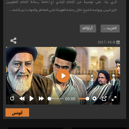
الري بناء على توصية من الإمام الهادي (ع)،حاملاً رسالة الإمام للعلويين
الإيرانيين.ويواجه الشيخ خلال رحلته الطويلة شتى المخاطر والحوادث و يكشف...
المزيد...
آراؤكم
2017/10/8
Play
00:00
Restart
Rewind
Play
Forward
Settings
PIP
Enter
10s
10s
fullscre
آنونس