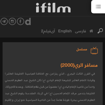
فارسی
English
آی‌فیلم2
مسلسل
مسافر الري(2000)
في القرن الثالث الهجري ، الذي يتزامن مع الخلافة العباسية (الخليفة العاشر)
وقيادة الامام العاشر للشيعة الإمام الهادي (ع)،كان الشيخ عبد العظيم الحسني
واحداً من تلاميذ الإمام الهادي (ع) مغضوباً من قبل نظام الخلافة . وبعدما قام وكلاء
الخليفة بتدمير مرقد الإمام الحسين (ع) في كربلاء المقدسة ،يقوم الشيخ عبد
العظيم الحسني بهجرة طويلة هامة جداً من الناحية السياسية نحو إيران و إقليم