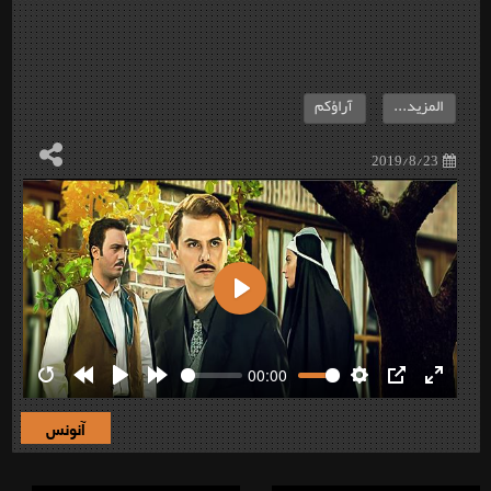
المزيد...
آراؤكم
2019/8/23
Play
00:00
Restart
Rewind
Play
Forward
Settings
PIP
Enter
10s
10s
fullscre
آنونس