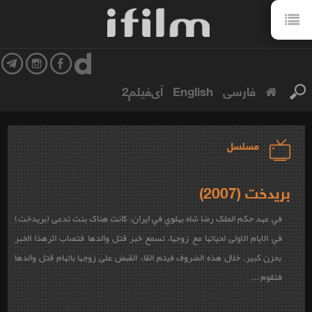
فارسی
English
آی‌فیلم2
مسلسل
بريدخت (2007)
في عهد حکم الملک رضا شاه بهلوي في ایران، کانت هناک بنت تدعی (بریدخت)
في الایام الاولی لحیاتها مع زوجها، تسمع خبر قتل والدها فتصاب اثرهذا الخبر
بحزن کبیر. خلال هذه الضروف فیتم القاء القبض علی زوجها باتهام قتل والدها
فتقوم ...