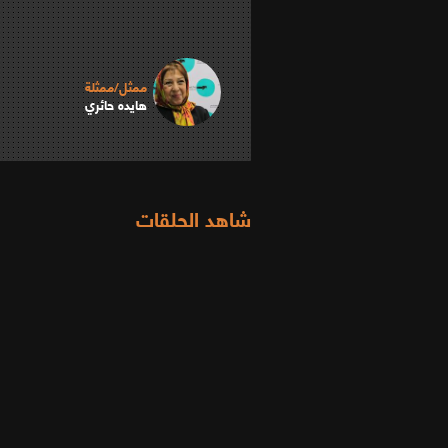
ممثل/ممثلة
هايده حائري
شاهد الحلقات