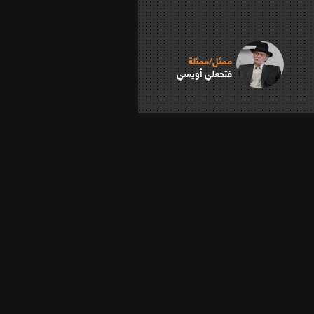
ممثل/ممثلة
فتحعلي أویسي