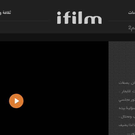
دات
ثقافة 
م2
ان بصفات
للايجار .
تور مجلسي
سؤلية بيته
Play
 ومحتال ،
ا لذا يضيف
ور...