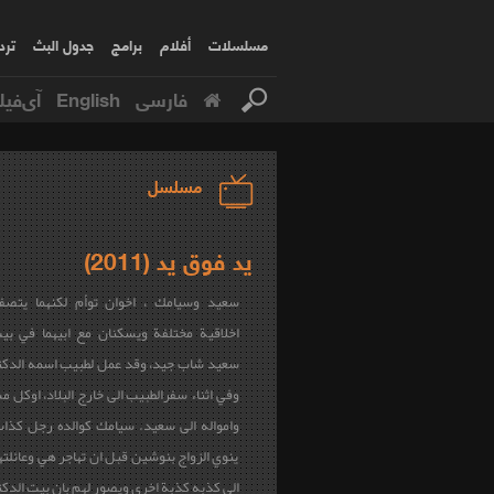
مسلسلات
أفلام
برامج
جدول البث
ترد
فارسی
English
آی‌فیل
مسلسل
يد فوق يد (2011)
سعيد وسيامك ، اخوان توأم لكنهما يتصف
اخلاقية مختلفة ويسكنان مع ابيهما في بيت 
سعيد شاب جيد، وقد عمل لطبيب اسمه الدك
وفي اثناء سفرالطبيب الى خارج البلاد، اوكل م
وامواله الى سعيد. سيامك كوالده رجل كذاب
ينوي الزواج بنوشين قبل ان تهاجر هي وعائلته
الى كذِبه كذبة اخرى ويصور لهم بان بيت الدكت