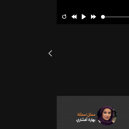
Restart
Rewind
Play
Forward
10s
10s
ممثل/ممثلة
بهارة أفشاري