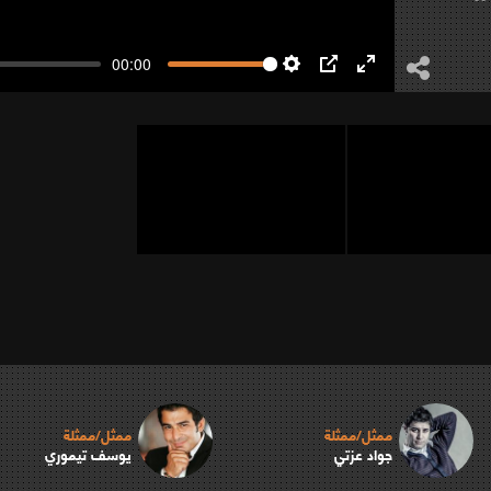
00:00
Settings
PIP
Enter
fullscreen
ممثل/ممثلة
ممثل/ممثلة
جواد عزتي
يوسف تيموري