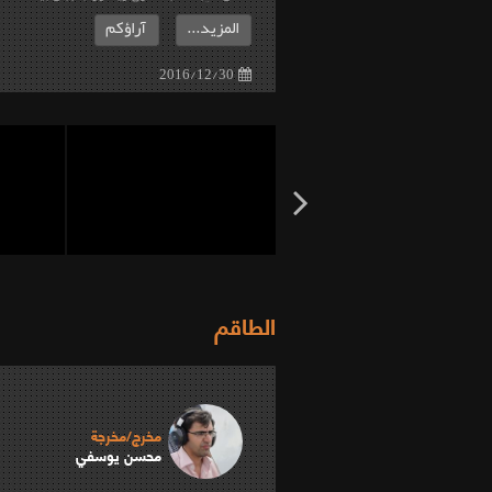
المزيد...
آراؤكم
2016/12/30
الطاقم
مخرج/مخرجة
محسن يوسفي