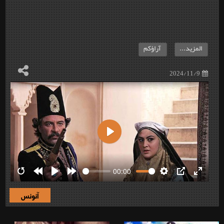
المزيد...
آراؤكم
2024/11/9
Play
00:00
Restart
Rewind
Play
Forward
Settings
PIP
Enter
10s
10s
fullscre
آنونس