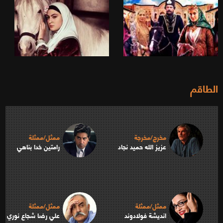
الطاقم
مخرج/مخرجة
ممثل/ممثلة
عزيز الله حميد نجاد
رامتين خدا بناهي
ممثل/ممثلة
ممثل/ممثلة
انديشة فولادوند
علي رضا شجاع نوري