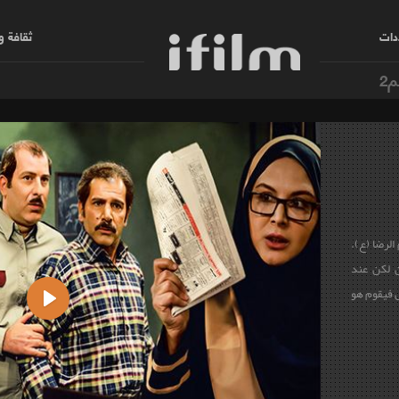
دات
ثقافة 
م2
لرضا (ع).
ن لكن عند
 فيقوم هو
Play