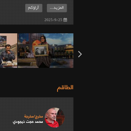
المزيد...
آراؤكم
2025/9/25
الطاقم
مخرج/مخرجة
محمد حجت ذيجودي