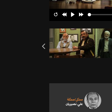
Restart
Rewind
Play
Forward
10s
10s
ممثل/ممثلة
علي نصيريان